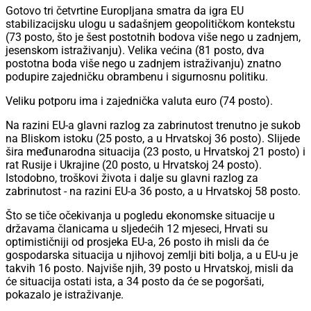
Gotovo tri četvrtine Europljana smatra da igra EU
stabilizacijsku ulogu u sadašnjem geopolitičkom kontekstu
(73 posto, što je šest postotnih bodova više nego u zadnjem,
jesenskom istraživanju). Velika većina (81 posto, dva
postotna boda više nego u zadnjem istraživanju) znatno
podupire zajedničku obrambenu i sigurnosnu politiku.
Veliku potporu ima i zajednička valuta euro (74 posto).
Na razini EU-a glavni razlog za zabrinutost trenutno je sukob
na Bliskom istoku (25 posto, a u Hrvatskoj 36 posto). Slijede
šira međunarodna situacija (23 posto, u Hrvatskoj 21 posto) i
rat Rusije i Ukrajine (20 posto, u Hrvatskoj 24 posto).
Istodobno, troškovi života i dalje su glavni razlog za
zabrinutost - na razini EU-a 36 posto, a u Hrvatskoj 58 posto.
Što se tiče očekivanja u pogledu ekonomske situacije u
državama članicama u sljedećih 12 mjeseci, Hrvati su
optimističniji od prosjeka EU-a, 26 posto ih misli da će
gospodarska situacija u njihovoj zemlji biti bolja, a u EU-u je
takvih 16 posto. Najviše njih, 39 posto u Hrvatskoj, misli da
će situacija ostati ista, a 34 posto da će se pogoršati,
pokazalo je istraživanje.