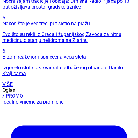
Noćni sajam tradicije i običaja: Drniška Radio Pijaca po 13.
put oživljava prostor gradske tržnice
5
Nakon što je već treći put sletio na plažu
Evo što su rekli iz Grada i županijskog Zavoda za hitnu
medicinu o stanju helidroma na Zlarinu
6
Brzom reakcijom spriječena veća šteta
Izgorjelo stotinjak kvadrata odbačenog otpada u Danilo
Kraljicama
VIŠE
Oglas
/ PROMO
Idealno vrijeme za promjene