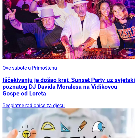
Ove subote u Primoštenu
Iščekivanju je došao kraj: Sunset Party uz svjetski
poznatog DJ Davida Moralesa na Vidikovcu
Gospe od Loreta
Besplatne radionice za djecu