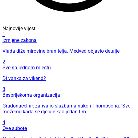
Najnovije vijesti
1
Izmjene zakona
Vlada diže mirovine branitelja. Medved objavio detalje
2
Sve na jednom mjestu
Di vanka za vikend?
3
Besprijekorna organizacija
Gradonačelnik zahvalio službama nakon Thompsona: 'Sve
možemo kada se djeluje kao jedan tim'
4
Ove subote