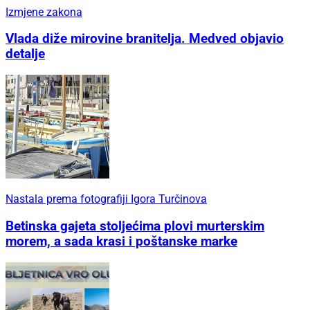
Izmjene zakona
Vlada diže mirovine branitelja. Medved objavio
detalje
Nastala prema fotografiji Igora Turčinova
Betinska gajeta stoljećima plovi murterskim
morem, a sada krasi i poštanske marke