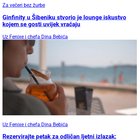
Za večeri bez žurbe
Ginfinity u Šibeniku stvorio je lounge iskustvo
kojem se gosti uvijek vraćaju
Uz Fenixe i chefa Dina Bebića
Uz Fenixe i chefa Dina Bebića
Rezervirajte petak za odličan ljetni izlazak: