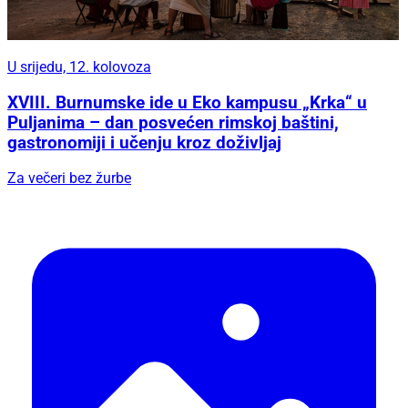
U srijedu, 12. kolovoza
XVIII. Burnumske ide u Eko kampusu „Krka“ u
Puljanima – dan posvećen rimskoj baštini,
gastronomiji i učenju kroz doživljaj
Za večeri bez žurbe