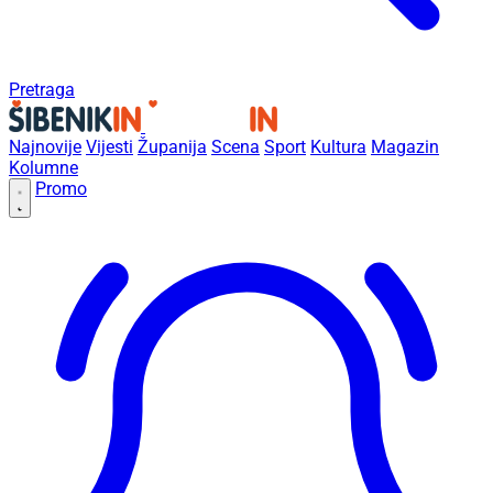
Pretraga
Najnovije
Vijesti
Županija
Scena
Sport
Kultura
Magazin
Kolumne
Promo