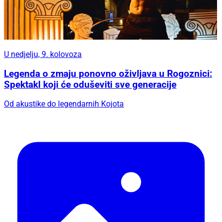
U nedjelju, 9. kolovoza
Legenda o zmaju ponovno oživljava u Rogoznici:
Spektakl koji će oduševiti sve generacije
Od akustike do legendarnih Kojota