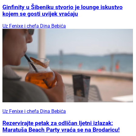
Ginfinity u Šibeniku stvorio je lounge iskustvo
kojem se gosti uvijek vraćaju
Uz Fenixe i chefa Dina Bebića
Uz Fenixe i chefa Dina Bebića
Rezervirajte petak za odličan ljetni izlazak:
Maratuša Beach Party vraća se na Brodaricu!