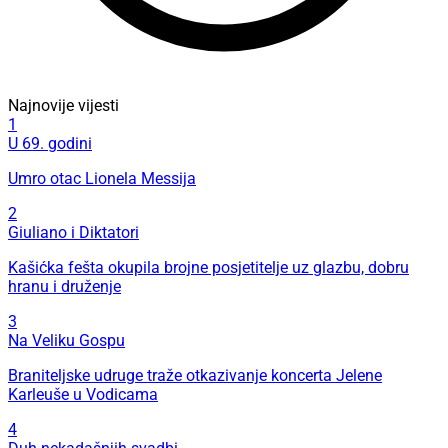
Najnovije vijesti
1
U 69. godini
Umro otac Lionela Messija
2
Giuliano i Diktatori
Kašićka fešta okupila brojne posjetitelje uz glazbu, dobru
hranu i druženje
3
Na Veliku Gospu
Braniteljske udruge traže otkazivanje koncerta Jelene
Karleuše u Vodicama
4