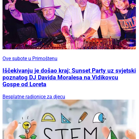
Ove subote u Primoštenu
Iščekivanju je došao kraj: Sunset Party uz svjetski
poznatog DJ Davida Moralesa na Vidikovcu
Gospe od Loreta
Besplatne radionice za djecu