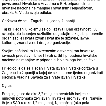
povezanost Hrvatske s Hrvatima u BiH, pripadnicima
hrvatske nacionalne manjine i hrvatskim iseljeništvom,
obrazlaže Vlada svoju odluku.
Održavat će se u Zagrebu i u jednoj županiji
Taj bi Tjedan, u kojemu se obilježava i Dan državnosti, 30.
svibnja, bio ispunjen različitim događajima koje bi pripremile
organizacije Hrvata izvan Hrvatske te državne, javne,
kulturne, znanstvene i druge organizacije.
Svojim baštinskim i suvremenim ostvarenjima hrvatskoj
javnosti predstavili bi se Hrvati iz BiH, pripadnici hrvatske
nacionalne manjine te pripadnici hrvatskoga iseljeništva.
Prijedlog je da se Tjedan Hrvata izvan Hrvatske održava u
Zagrebu i u županiji u kojoj će se u istome tjednu organizirati
sjednica Vladina Savjeta za Hrvate izvan Hrvatske.
Oglas
Procjenjuje se da oko 3,2 milijuna hrvatskih iseljenika i
njihovih potomaka živi izvan Hrvatske širom svijeta. Najviše
ih je u SAD-u (oko 1,2 milijuna), Njemačkoj (oko pola