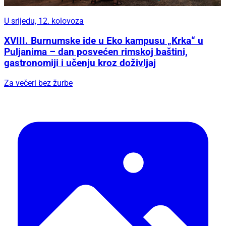
U srijedu, 12. kolovoza
XVIII. Burnumske ide u Eko kampusu „Krka“ u
Puljanima – dan posvećen rimskoj baštini,
gastronomiji i učenju kroz doživljaj
Za večeri bez žurbe