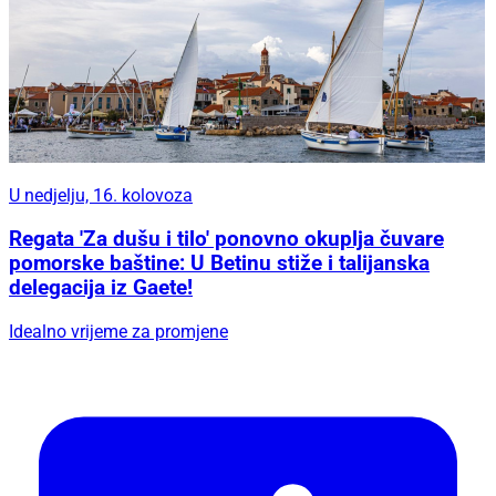
U nedjelju, 16. kolovoza
Regata 'Za dušu i tilo' ponovno okuplja čuvare
pomorske baštine: U Betinu stiže i talijanska
delegacija iz Gaete!
Idealno vrijeme za promjene