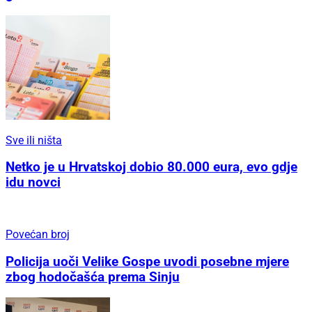
Sve ili ništa
Netko je u Hrvatskoj dobio 80.000 eura, evo gdje
idu novci