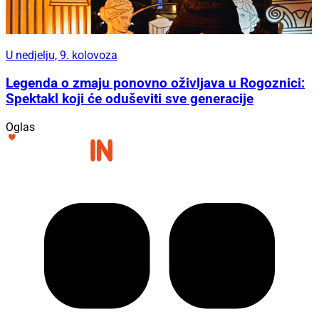
U nedjelju, 9. kolovoza
Legenda o zmaju ponovno oživljava u Rogoznici:
Spektakl koji će oduševiti sve generacije
Oglas