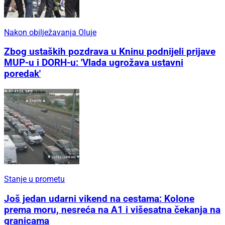
Nakon obilježavanja Oluje
Zbog ustaških pozdrava u Kninu podnijeli prijave
MUP-u i DORH-u: 'Vlada ugrožava ustavni
poredak'
Stanje u prometu
Još jedan udarni vikend na cestama: Kolone
prema moru, nesreća na A1 i višesatna čekanja na
granicama