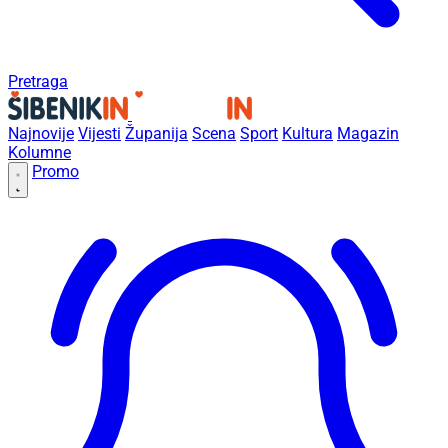
Pretraga
Najnovije
Vijesti
Županija
Scena
Sport
Kultura
Magazin
Kolumne
Promo