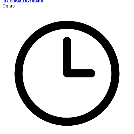
lift
Vlada
HRvatska
Oglas