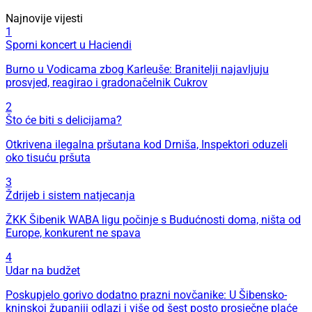
Najnovije vijesti
1
Sporni koncert u Haciendi
Burno u Vodicama zbog Karleuše: Branitelji najavljuju
prosvjed, reagirao i gradonačelnik Cukrov
2
Što će biti s delicijama?
Otkrivena ilegalna pršutana kod Drniša, Inspektori oduzeli
oko tisuću pršuta
3
Ždrijeb i sistem natjecanja
ŽKK Šibenik WABA ligu počinje s Budućnosti doma, ništa od
Europe, konkurent ne spava
4
Udar na budžet
Poskupjelo gorivo dodatno prazni novčanike: U Šibensko-
kninskoj županiji odlazi i više od šest posto prosječne plaće