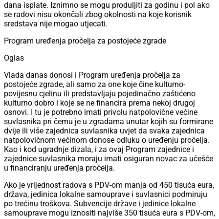
dana isplate. Iznimno se mogu produljiti za godinu i pol ako
se radovi nisu okončali zbog okolnosti na koje korisnik
sredstava nije mogao utjecati.
Program uređenja pročelja za postojeće zgrade
Oglas
Vlada danas donosi i Program uređenja pročelja za
postojeće zgrade, ali samo za one koje čine kulturno-
povijesnu cjelinu ili predstavljaju pojedinačno zaštićeno
kulturno dobro i koje se ne financira prema nekoj drugoj
osnovi. I tu je potrebno imati privolu natpolovične većine
suvlasnika pri čemu je u zgradama unutar kojih su formirane
dvije ili više zajednica suvlasnika uvjet da svaka zajednica
natpolovičnom većinom donose odluku o uređenju pročelja.
Kao i kod ugradnje dizala, i za ovaj Program zajednice i
zajednice suvlasnika moraju imati osiguran novac za učešće
u financiranju uređenja pročelja.
Ako je vrijednost radova s PDV-om manja od 450 tisuća eura,
država, jedinica lokalne samouprave i suvlasnici podmiruju
po trećinu troškova. Subvencije države i jedinice lokalne
samouprave mogu iznositi najviše 350 tisuća eura s PDV-om,