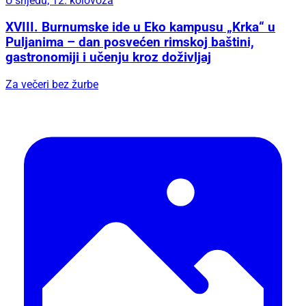
U srijedu, 12. kolovoza
XVIII. Burnumske ide u Eko kampusu „Krka“ u
Puljanima – dan posvećen rimskoj baštini,
gastronomiji i učenju kroz doživljaj
Za večeri bez žurbe