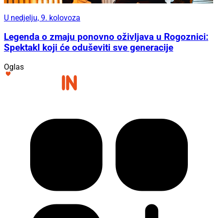
U nedjelju, 9. kolovoza
Legenda o zmaju ponovno oživljava u Rogoznici:
Spektakl koji će oduševiti sve generacije
Oglas