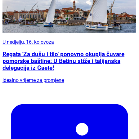
U nedjelju, 16. kolovoza
Regata 'Za dušu i tilo' ponovno okuplja čuvare
pomorske baštine: U Betinu stiže i talijanska
delegacija iz Gaete!
Idealno vrijeme za promjene