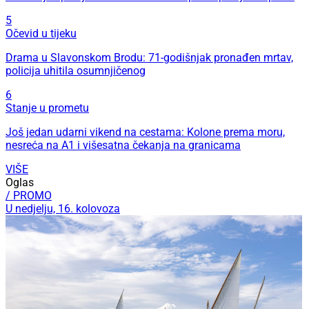
5
Očevid u tijeku
Drama u Slavonskom Brodu: 71-godišnjak pronađen mrtav,
policija uhitila osumnjičenog
6
Stanje u prometu
Još jedan udarni vikend na cestama: Kolone prema moru,
nesreća na A1 i višesatna čekanja na granicama
VIŠE
Oglas
/ PROMO
U nedjelju, 16. kolovoza