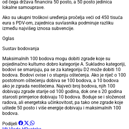
od čega država financira 50 posto, a 50 posto jedinica
lokalne samouprave.
Ako su ukupni troškovi uređenja pročelja veći od 450 tisuća
eura s PDV-om, zajednica suvlasnika podmiruje razliku
između najvišeg iznosa subvencije.
Oglas
Sustav bodovanja
Maksimalnih 100 bodova mogu dobiti zgrade koje su
pojedinačno kulturno dobro kategorije A. Sukladno kategoriji,
bodovi se smanjuju, pa se za kategoriju D2 može dobiti 10
bodova. Bodovi ovise i o stupnju oštećenja. Ako je riječ o 100
postotnom oštećenju dobiva se 100 bodova, a 10 bodova
ako je zgrada neoštećena. Najveći broj bodova, njih 100
dobivaju zgrade starije od 100 godina, dok one s 20 godina
starosti primjerice dobivaju 10 bodova. Boduje se i složenost
radova, ali energetska učinkovitost, pa tako one zgrade koje
uštede 50 posto i više energije dobivaju i maksimalnih 100
bodova.
Podijeli