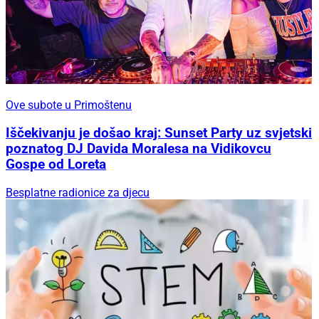
Ove subote u Primoštenu
Iščekivanju je došao kraj: Sunset Party uz svjetski
poznatog DJ Davida Moralesa na Vidikovcu
Gospe od Loreta
Besplatne radionice za djecu