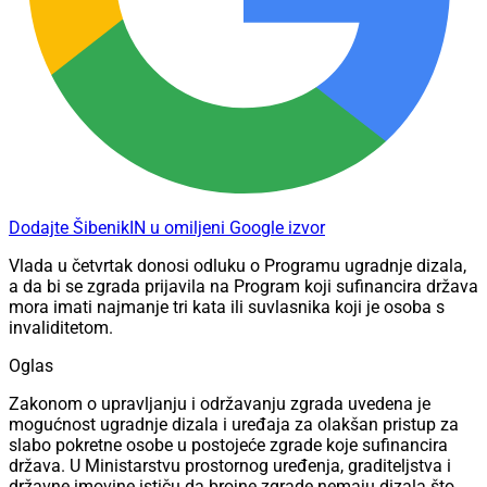
Dodajte ŠibenikIN u omiljeni Google izvor
Vlada u četvrtak donosi odluku o Programu ugradnje dizala,
a da bi se zgrada prijavila na Program koji sufinancira država
mora imati najmanje tri kata ili suvlasnika koji je osoba s
invaliditetom.
Oglas
Zakonom o upravljanju i održavanju zgrada uvedena je
mogućnost ugradnje dizala i uređaja za olakšan pristup za
slabo pokretne osobe u postojeće zgrade koje sufinancira
država. U Ministarstvu prostornog uređenja, graditeljstva i
državne imovine ističu da brojne zgrade nemaju dizala što