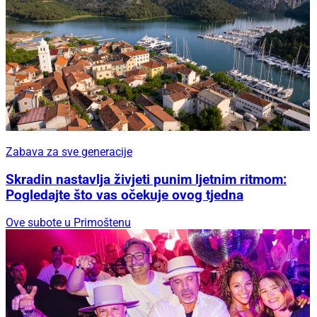
Zabava za sve generacije
Skradin nastavlja živjeti punim ljetnim ritmom:
Pogledajte što vas očekuje ovog tjedna
Ove subote u Primoštenu