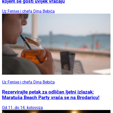
kojem se gosti uvijek vraćaju
Uz Fenixe i chefa Dina Bebića
Uz Fenixe i chefa Dina Bebića
Rezervirajte petak za odličan ljetni izlazak:
Maratuša Beach Party vraća se na Brodaricu!
Od 11. do 14. kolovoza