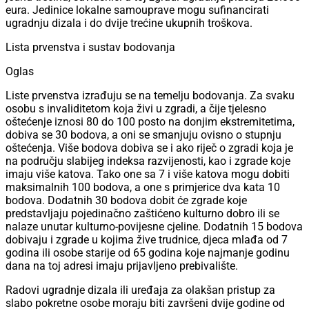
eura. Jedinice lokalne samouprave mogu sufinancirati
ugradnju dizala i do dvije trećine ukupnih troškova.
Lista prvenstva i sustav bodovanja
Oglas
Liste prvenstva izrađuju se na temelju bodovanja. Za svaku
osobu s invaliditetom koja živi u zgradi, a čije tjelesno
oštećenje iznosi 80 do 100 posto na donjim ekstremitetima,
dobiva se 30 bodova, a oni se smanjuju ovisno o stupnju
oštećenja. Više bodova dobiva se i ako riječ o zgradi koja je
na području slabijeg indeksa razvijenosti, kao i zgrade koje
imaju više katova. Tako one sa 7 i više katova mogu dobiti
maksimalnih 100 bodova, a one s primjerice dva kata 10
bodova. Dodatnih 30 bodova dobit će zgrade koje
predstavljaju pojedinačno zaštićeno kulturno dobro ili se
nalaze unutar kulturno-povijesne cjeline. Dodatnih 15 bodova
dobivaju i zgrade u kojima žive trudnice, djeca mlađa od 7
godina ili osobe starije od 65 godina koje najmanje godinu
dana na toj adresi imaju prijavljeno prebivalište.
Radovi ugradnje dizala ili uređaja za olakšan pristup za
slabo pokretne osobe moraju biti završeni dvije godine od