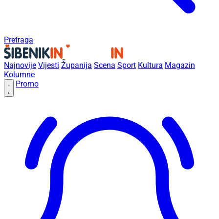
Pretraga
Najnovije
Vijesti
Županija
Scena
Sport
Kultura
Magazin
Kolumne
Promo