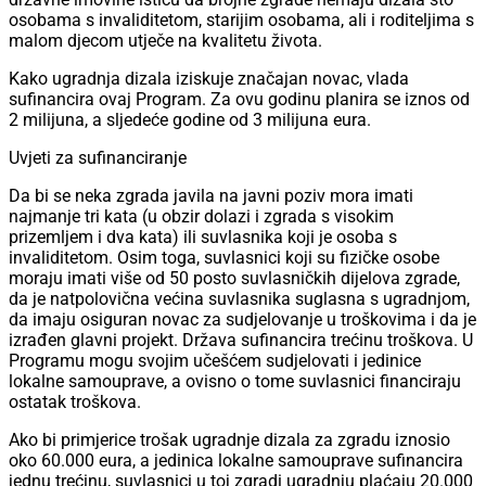
osobama s invaliditetom, starijim osobama, ali i roditeljima s
malom djecom utječe na kvalitetu života.
Kako ugradnja dizala iziskuje značajan novac, vlada
sufinancira ovaj Program. Za ovu godinu planira se iznos od
2 milijuna, a sljedeće godine od 3 milijuna eura.
Uvjeti za sufinanciranje
Da bi se neka zgrada javila na javni poziv mora imati
najmanje tri kata (u obzir dolazi i zgrada s visokim
prizemljem i dva kata) ili suvlasnika koji je osoba s
invaliditetom. Osim toga, suvlasnici koji su fizičke osobe
moraju imati više od 50 posto suvlasničkih dijelova zgrade,
da je natpolovična većina suvlasnika suglasna s ugradnjom,
da imaju osiguran novac za sudjelovanje u troškovima i da je
izrađen glavni projekt. Država sufinancira trećinu troškova. U
Programu mogu svojim učešćem sudjelovati i jedinice
lokalne samouprave, a ovisno o tome suvlasnici financiraju
ostatak troškova.
Ako bi primjerice trošak ugradnje dizala za zgradu iznosio
oko 60.000 eura, a jedinica lokalne samouprave sufinancira
jednu trećinu, suvlasnici u toj zgradi ugradnju plaćaju 20.000