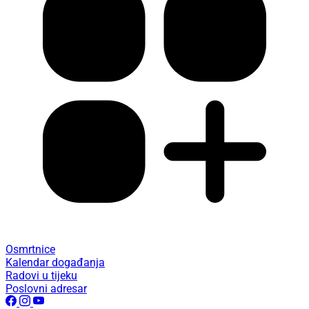
Osmrtnice
Kalendar događanja
Radovi u tijeku
Poslovni adresar