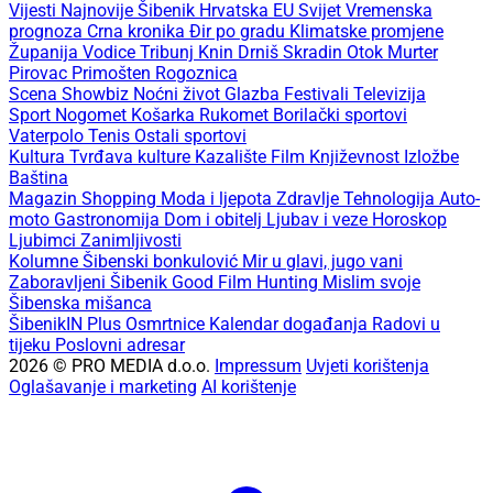
Vijesti
Najnovije
Šibenik
Hrvatska
EU
Svijet
Vremenska
prognoza
Crna kronika
Đir po gradu
Klimatske promjene
Županija
Vodice
Tribunj
Knin
Drniš
Skradin
Otok Murter
Pirovac
Primošten
Rogoznica
Scena
Showbiz
Noćni život
Glazba
Festivali
Televizija
Sport
Nogomet
Košarka
Rukomet
Borilački sportovi
Vaterpolo
Tenis
Ostali sportovi
Kultura
Tvrđava kulture
Kazalište
Film
Književnost
Izložbe
Baština
Magazin
Shopping
Moda i ljepota
Zdravlje
Tehnologija
Auto-
moto
Gastronomija
Dom i obitelj
Ljubav i veze
Horoskop
Ljubimci
Zanimljivosti
Kolumne
Šibenski bonkulović
Mir u glavi, jugo vani
Zaboravljeni Šibenik
Good Film Hunting
Mislim svoje
Šibenska mišanca
ŠibenikIN Plus
Osmrtnice
Kalendar događanja
Radovi u
tijeku
Poslovni adresar
2026 © PRO MEDIA d.o.o.
Impressum
Uvjeti korištenja
Oglašavanje i marketing
AI korištenje