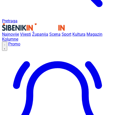
Pretraga
Najnovije
Vijesti
Županija
Scena
Sport
Kultura
Magazin
Kolumne
Promo