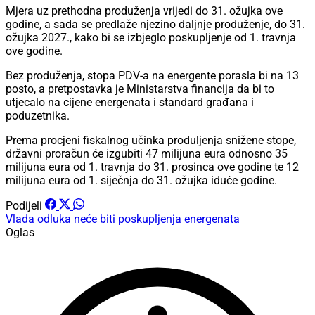
Mjera uz prethodna produženja vrijedi do 31. ožujka ove
godine, a sada se predlaže njezino daljnje produženje, do 31.
ožujka 2027., kako bi se izbjeglo poskupljenje od 1. travnja
ove godine.
Bez produženja, stopa PDV-a na energente porasla bi na 13
posto, a pretpostavka je Ministarstva financija da bi to
utjecalo na cijene energenata i standard građana i
poduzetnika.
Prema procjeni fiskalnog učinka produljenja snižene stope,
državni proračun će izgubiti 47 milijuna eura odnosno 35
milijuna eura od 1. travnja do 31. prosinca ove godine te 12
milijuna eura od 1. siječnja do 31. ožujka iduće godine.
Podijeli
Vlada
odluka
neće biti poskupljenja energenata
Oglas