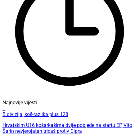
Najnovije vijesti
1
B divizija, koš-razlika plus 128
Hrvatskim U16 košarkašima dvije pobjede na startu EP, Vito
Šarin nevjerojatan tricaš protiv Cipra