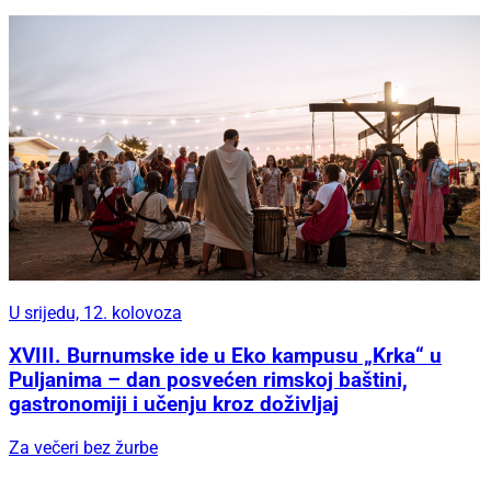
U srijedu, 12. kolovoza
XVIII. Burnumske ide u Eko kampusu „Krka“ u
Puljanima – dan posvećen rimskoj baštini,
gastronomiji i učenju kroz doživljaj
Za večeri bez žurbe