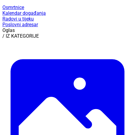
Osmrtnice
Kalendar događanja
Radovi u tijeku
Poslovni adresar
Oglas
/ IZ KATEGORIJE