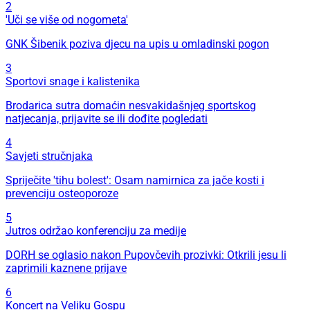
2
'Uči se više od nogometa'
GNK Šibenik poziva djecu na upis u omladinski pogon
3
Sportovi snage i kalistenika
Brodarica sutra domaćin nesvakidašnjeg sportskog
natjecanja, prijavite se ili dođite pogledati
4
Savjeti stručnjaka
Spriječite 'tihu bolest': Osam namirnica za jače kosti i
prevenciju osteoporoze
5
Jutros održao konferenciju za medije
DORH se oglasio nakon Pupovčevih prozivki: Otkrili jesu li
zaprimili kaznene prijave
6
Koncert na Veliku Gospu