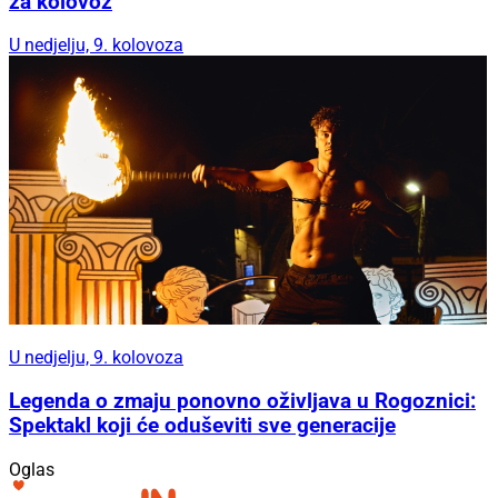
za kolovoz
U nedjelju, 9. kolovoza
U nedjelju, 9. kolovoza
Legenda o zmaju ponovno oživljava u Rogoznici:
Spektakl koji će oduševiti sve generacije
Oglas