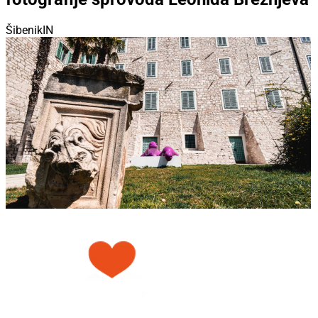
ŠibenikIN