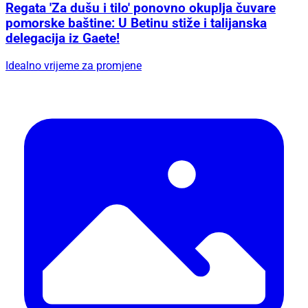
Regata 'Za dušu i tilo' ponovno okuplja čuvare
pomorske baštine: U Betinu stiže i talijanska
delegacija iz Gaete!
Idealno vrijeme za promjene