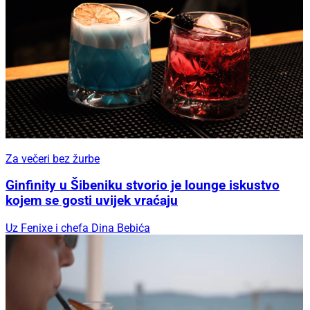
Za večeri bez žurbe
Ginfinity u Šibeniku stvorio je lounge iskustvo
kojem se gosti uvijek vraćaju
Uz Fenixe i chefa Dina Bebića