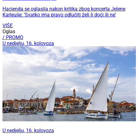
Hacienda se oglasila nakon kritika zbog koncerta Jelene
Karleuše: ‘Svatko ima pravo odlučiti želi li doći ili ne’
VIŠE
Oglas
/ PROMO
U nedjelju, 16. kolovoza
U nedjelju, 16. kolovoza