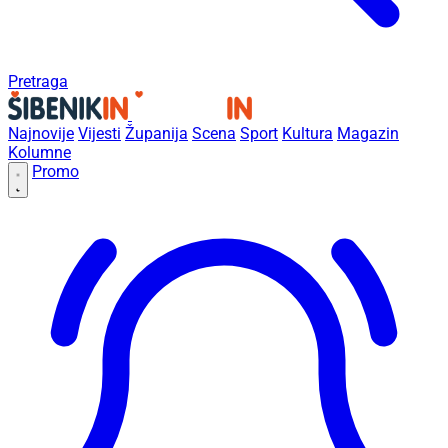
Pretraga
Najnovije
Vijesti
Županija
Scena
Sport
Kultura
Magazin
Kolumne
Promo