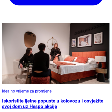
Idealno vrijeme za promjene
Iskoristite ljetne popuste u kolovozu i osvježite
svoj dom uz Hespo akcije