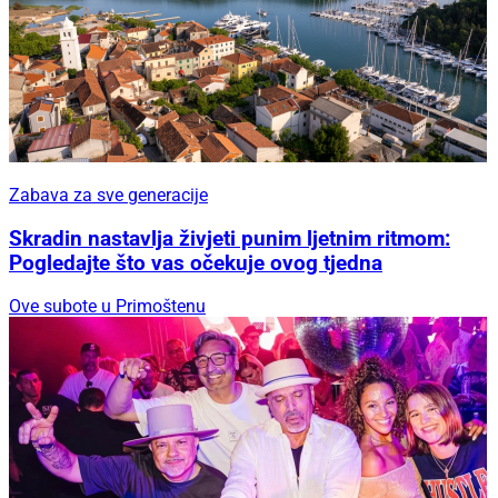
Zabava za sve generacije
Skradin nastavlja živjeti punim ljetnim ritmom:
Pogledajte što vas očekuje ovog tjedna
Ove subote u Primoštenu