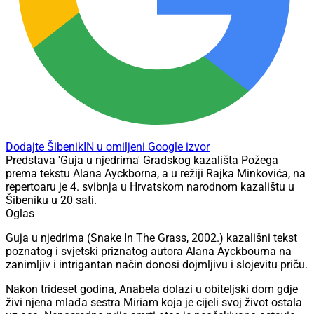
Dodajte ŠibenikIN u omiljeni Google izvor
Predstava 'Guja u njedrima' Gradskog kazališta Požega
prema tekstu Alana Ayckborna, a u režiji Rajka Minkovića, na
repertoaru je 4. svibnja u Hrvatskom narodnom kazalištu u
Šibeniku u 20 sati.
Oglas
Guja u njedrima (Snake In The Grass, 2002.) kazališni tekst
poznatog i svjetski priznatog autora Alana Ayckbourna na
zanimljiv i intrigantan način donosi dojmljivu i slojevitu priču.
Nakon trideset godina, Anabela dolazi u obiteljski dom gdje
živi njena mlađa sestra Miriam koja je cijeli svoj život ostala