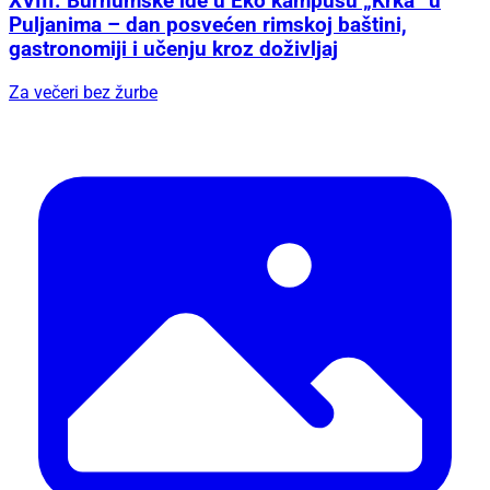
XVIII. Burnumske ide u Eko kampusu „Krka“ u
Puljanima – dan posvećen rimskoj baštini,
gastronomiji i učenju kroz doživljaj
Za večeri bez žurbe