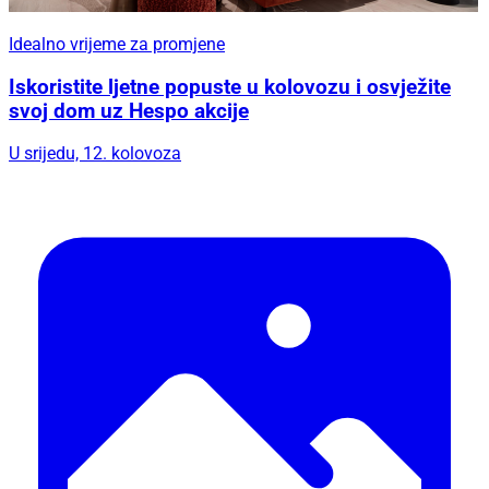
Idealno vrijeme za promjene
Iskoristite ljetne popuste u kolovozu i osvježite
svoj dom uz Hespo akcije
U srijedu, 12. kolovoza