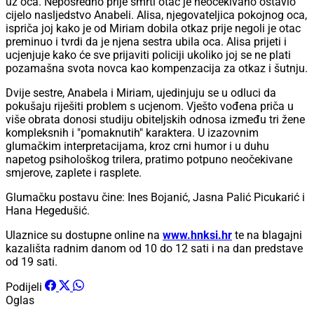
uz oca. Neposredno prije smrti otac je neočekivano ostavio
cijelo nasljedstvo Anabeli. Alisa, njegovateljica pokojnog oca,
ispriča joj kako je od Miriam dobila otkaz prije negoli je otac
preminuo i tvrdi da je njena sestra ubila oca. Alisa prijeti i
ucjenjuje kako će sve prijaviti policiji ukoliko joj se ne plati
pozamašna svota novca kao kompenzacija za otkaz i šutnju.
Dvije sestre, Anabela i Miriam, ujedinjuju se u odluci da
pokušaju riješiti problem s ucjenom. Vješto vođena priča u
više obrata donosi studiju obiteljskih odnosa između tri žene
kompleksnih i "pomaknutih" karaktera. U izazovnim
glumačkim interpretacijama, kroz crni humor i u duhu
napetog psihološkog trilera, pratimo potpuno neočekivane
smjerove, zaplete i rasplete.
Glumačku postavu čine: Ines Bojanić, Jasna Palić Picukarić i
Hana Hegedušić.
Ulaznice su dostupne online na
www.hnksi.hr
te na blagajni
kazališta radnim danom od 10 do 12 sati i na dan predstave
od 19 sati.
Podijeli
Oglas