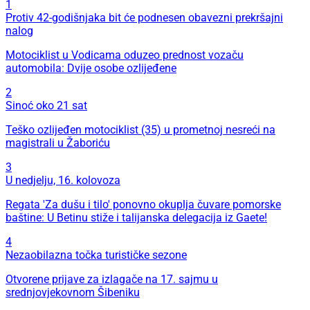
1
Protiv 42-godišnjaka bit će podnesen obavezni prekršajni
nalog
Motociklist u Vodicama oduzeo prednost vozaču
automobila: Dvije osobe ozlijeđene
2
Sinoć oko 21 sat
Teško ozlijeđen motociklist (35) u prometnoj nesreći na
magistrali u Žaboriću
3
U nedjelju, 16. kolovoza
Regata 'Za dušu i tilo' ponovno okuplja čuvare pomorske
baštine: U Betinu stiže i talijanska delegacija iz Gaete!
4
Nezaobilazna točka turističke sezone
Otvorene prijave za izlagače na 17. sajmu u
srednjovjekovnom Šibeniku