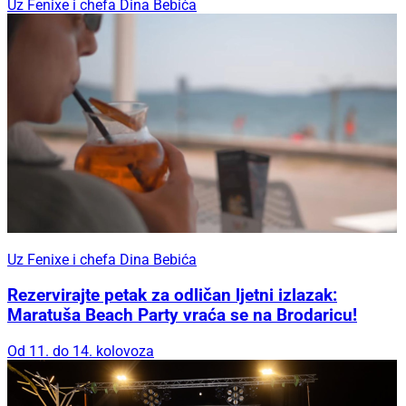
Uz Fenixe i chefa Dina Bebića
Uz Fenixe i chefa Dina Bebića
Rezervirajte petak za odličan ljetni izlazak:
Maratuša Beach Party vraća se na Brodaricu!
Od 11. do 14. kolovoza