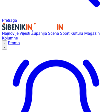
Pretraga
Najnovije
Vijesti
Županija
Scena
Sport
Kultura
Magazin
Kolumne
Promo