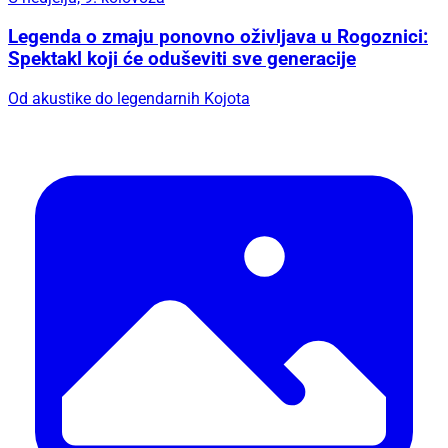
Legenda o zmaju ponovno oživljava u Rogoznici:
Spektakl koji će oduševiti sve generacije
Od akustike do legendarnih Kojota