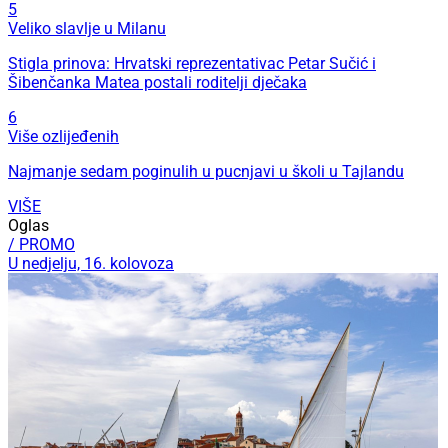
5
Veliko slavlje u Milanu
Stigla prinova: Hrvatski reprezentativac Petar Sučić i
Šibenčanka Matea postali roditelji dječaka
6
Više ozlijeđenih
Najmanje sedam poginulih u pucnjavi u školi u Tajlandu
VIŠE
Oglas
/ PROMO
U nedjelju, 16. kolovoza