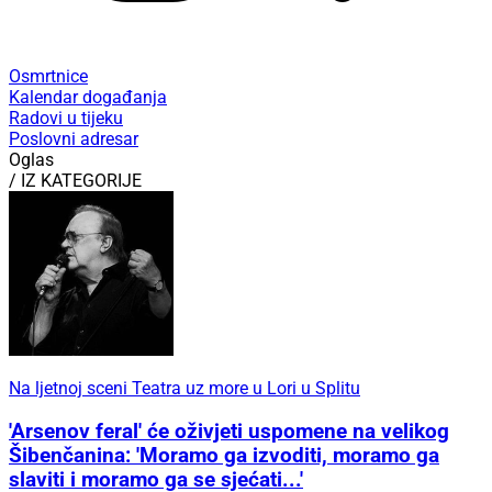
Osmrtnice
Kalendar događanja
Radovi u tijeku
Poslovni adresar
Oglas
/ IZ KATEGORIJE
Na ljetnoj sceni Teatra uz more u Lori u Splitu
'Arsenov feral' će oživjeti uspomene na velikog
Šibenčanina: 'Moramo ga izvoditi, moramo ga
slaviti i moramo ga se sjećati...'