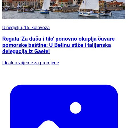
U nedjelju, 16. kolovoza
Regata 'Za dušu i tilo' ponovno okuplja čuvare
pomorske baštine: U Betinu stiže i talijanska
delegacija iz Gaete!
Idealno vrijeme za promjene