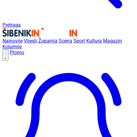
Pretraga
Najnovije
Vijesti
Županija
Scena
Sport
Kultura
Magazin
Kolumne
Promo