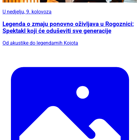
U nedjelju, 9. kolovoza
Legenda o zmaju ponovno oživljava u Rogoznici:
Spektakl koji će oduševiti sve generacije
Od akustike do legendarnih Kojota