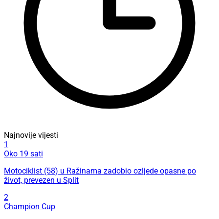
Najnovije vijesti
1
Oko 19 sati
Motociklist (58) u Ražinama zadobio ozljede opasne po
život, prevezen u Split
2
Champion Cup