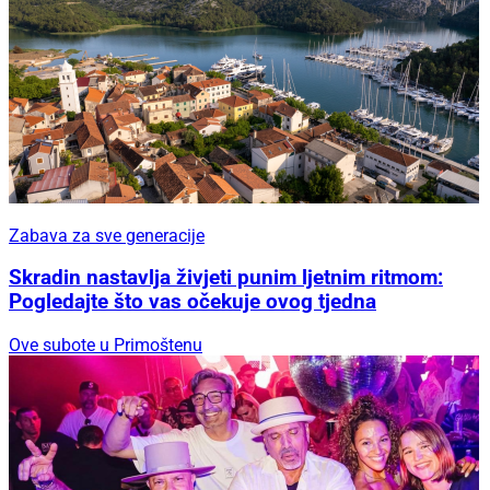
Zabava za sve generacije
Skradin nastavlja živjeti punim ljetnim ritmom:
Pogledajte što vas očekuje ovog tjedna
Ove subote u Primoštenu