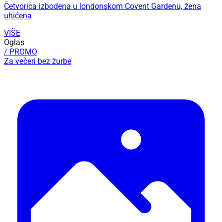
Četvorica izbodena u londonskom Covent Gardenu, žena
uhićena
VIŠE
Oglas
/ PROMO
Za večeri bez žurbe