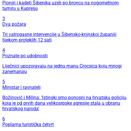
Pioniri i kadeti Šibenika uzeli po broncu na nogometnom
turniru u Kupresu
3
Dva požara
Tri vatrogasne intervencije u Šibensko-kninskoj županiji
tijekom proteklih 12 sati
4
Poznate po udobnosti
Liječnici upozoravaju na jednu manu Crocsica koju mnogi
zanemaruju
5
Ministar i ravnatelj
Božinović i Milina: ‘Istinski smo ponosni na hrvatsku policiju
koja je od prvih dana velikosrpske agresije stala u obranu
hrvatskog naroda’
6
Poplarna turistička četvrt