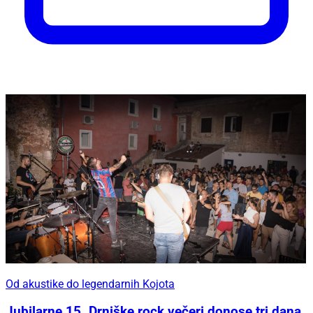
Od akustike do legendarnih Kojota
Jubilarne 15. Drniške rock večeri donose tri dana