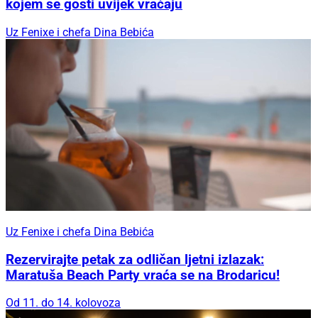
kojem se gosti uvijek vraćaju
Uz Fenixe i chefa Dina Bebića
Uz Fenixe i chefa Dina Bebića
Rezervirajte petak za odličan ljetni izlazak:
Maratuša Beach Party vraća se na Brodaricu!
Od 11. do 14. kolovoza