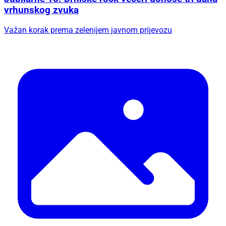
vrhunskog zvuka
Važan korak prema zelenijem javnom prijevozu