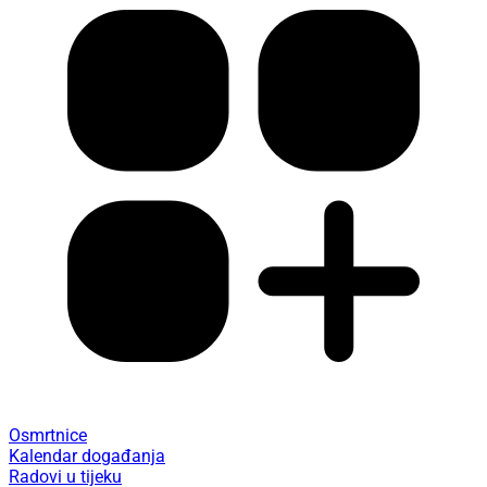
Osmrtnice
Kalendar događanja
Radovi u tijeku