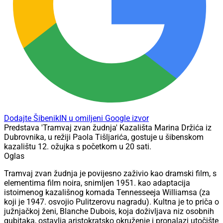
Dodajte ŠibenikIN u omiljeni Google izvor
Predstava 'Tramvaj zvan žudnja' Kazališta Marina Držića iz
Dubrovnika, u režiji Paola Tišljarića, gostuje u šibenskom
kazalištu 12. ožujka s početkom u 20 sati.
Oglas
Tramvaj zvan žudnja je povijesno zaživio kao dramski film, s
elementima film noira, snimljen 1951. kao adaptacija
istoimenog kazališnog komada Tennesseeja Williamsa (za
koji je 1947. osvojio Pulitzerovu nagradu). Kultna je to priča o
južnjačkoj ženi, Blanche Dubois, koja doživljava niz osobnih
gubitaka, ostavlja aristokratsko okruženje i pronalazi utočište