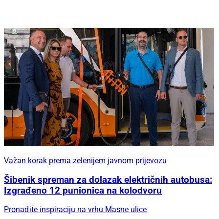
Važan korak prema zelenijem javnom prijevozu
Šibenik spreman za dolazak električnih autobusa:
Izgrađeno 12 punionica na kolodvoru
Pronađite inspiraciju na vrhu Masne ulice