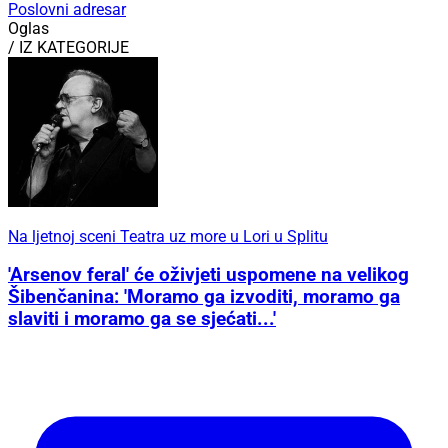
Poslovni adresar
Oglas
/ IZ KATEGORIJE
Na ljetnoj sceni Teatra uz more u Lori u Splitu
'Arsenov feral' će oživjeti uspomene na velikog
Šibenčanina: 'Moramo ga izvoditi, moramo ga
slaviti i moramo ga se sjećati...'