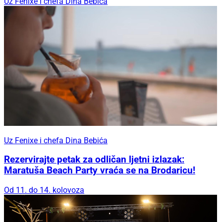
Uz Fenixe i chefa Dina Bebića
Uz Fenixe i chefa Dina Bebića
Rezervirajte petak za odličan ljetni izlazak:
Maratuša Beach Party vraća se na Brodaricu!
Od 11. do 14. kolovoza