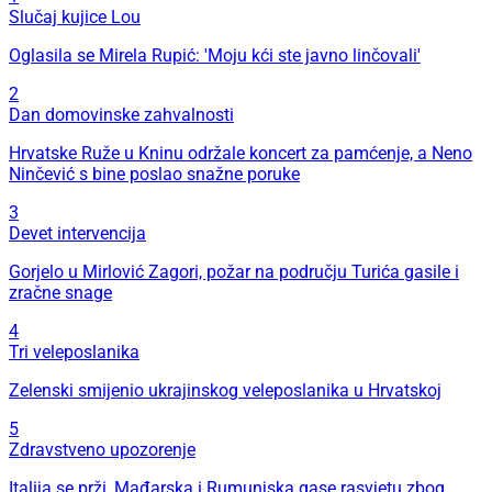
Slučaj kujice Lou
Oglasila se Mirela Rupić: 'Moju kći ste javno linčovali'
2
Dan domovinske zahvalnosti
Hrvatske Ruže u Kninu održale koncert za pamćenje, a Neno
Ninčević s bine poslao snažne poruke
3
Devet intervencija
Gorjelo u Mirlović Zagori, požar na području Turića gasile i
zračne snage
4
Tri veleposlanika
Zelenski smijenio ukrajinskog veleposlanika u Hrvatskoj
5
Zdravstveno upozorenje
Italija se prži, Mađarska i Rumunjska gase rasvjetu zbog