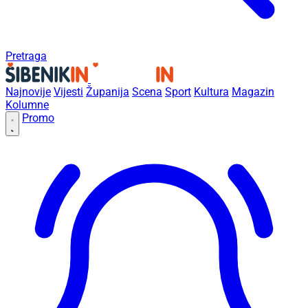
Pretraga
Najnovije
Vijesti
Županija
Scena
Sport
Kultura
Magazin
Kolumne
Promo