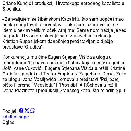
Oriane Kunčić i produkciji Hrvatskoga narodnog kazališta u
Šibeniku.
- Zahvaljujem se šibenskom Kazalištu što sam uopće imao
priliku sudjelovati u predstavi. Jako sam uzbuđen, ali ne
idem s nekim velikim očekivanjima. Sama nominacija je već
nagrada. U svakom slučaju sam zadovoljan - rekao je
Kristian Šupe tijekom današnjeg predstavljanja dječje
predstave "Grudica".
Konkurenciju mu čine Eugen Stjepan Višić za ulogu u
monodrami "Ljubavno pismo ili ljubav koja se nije dogodila.
Još" Ivane Vuković i Eugena Stjepana Višića u režiji Kristine
Grubiše i produkciji Teatra Empiria iz Zagreba te Donat Zeko
za ulogu Ivana Vasiljevića Lomova u predstavi "Psi, pare,
pištolj" prema "Medvjedu" i "Prosidbi" A.P.Čehova u režiji
Ivana Plazibata i produkciji Gradskog kazališta mladih Split.
Podijeli
kristian šupe
Oglas