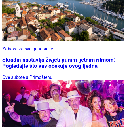
Zabava za sve generacije
Skradin nastavlja živjeti punim ljetnim ritmom:
Pogledajte što vas očekuje ovog tjedna
Ove subote u Primoštenu