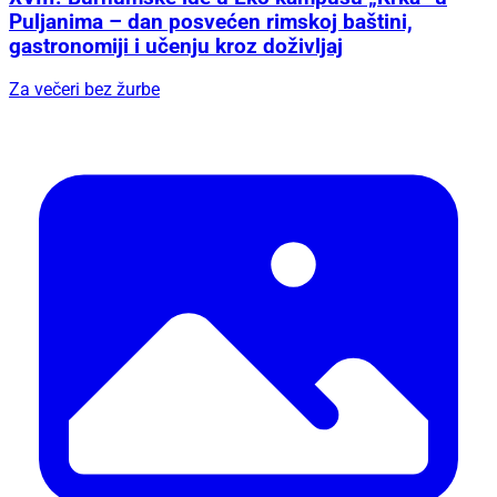
Puljanima – dan posvećen rimskoj baštini,
gastronomiji i učenju kroz doživljaj
Za večeri bez žurbe