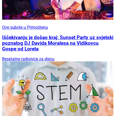
Ove subote u Primoštenu
Iščekivanju je došao kraj: Sunset Party uz svjetski
poznatog DJ Davida Moralesa na Vidikovcu
Gospe od Loreta
Besplatne radionice za djecu