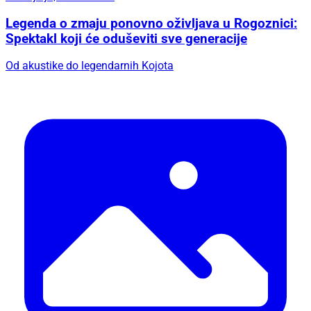
Legenda o zmaju ponovno oživljava u Rogoznici:
Spektakl koji će oduševiti sve generacije
Od akustike do legendarnih Kojota