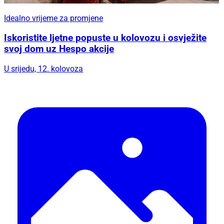
Idealno vrijeme za promjene
Iskoristite ljetne popuste u kolovozu i osvježite
svoj dom uz Hespo akcije
U srijedu, 12. kolovoza