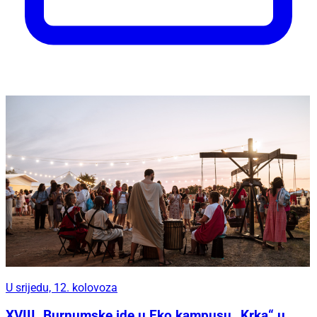
U srijedu, 12. kolovoza
XVIII. Burnumske ide u Eko kampusu „Krka“ u