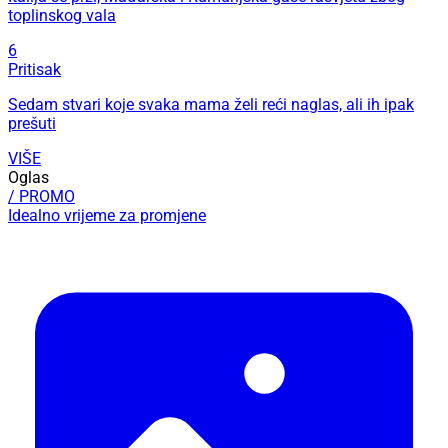
toplinskog vala
6
Pritisak
Sedam stvari koje svaka mama želi reći naglas, ali ih ipak
prešuti
VIŠE
Oglas
/ PROMO
Idealno vrijeme za promjene