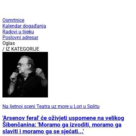
Osmrtnice
Kalendar događanja
Radovi u tijeku
Poslovni adresar
Oglas
/ IZ KATEGORIJE
Na ljetnoj sceni Teatra uz more u Lori u Splitu
'Arsenov feral' će oživjeti uspomene na velikog
Šibenčanina: 'Moramo ga izvoditi, moramo ga
slaviti i moramo ga se sjećati...'