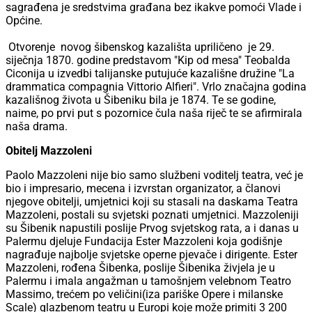
sagrađena je sredstvima građana bez ikakve pomoći Vlade i
Općine.
Otvorenje novog šibenskog kazališta upriličeno je 29.
siječnja 1870. godine predstavom "Kip od mesa" Teobalda
Ciconija u izvedbi talijanske putujuće kazališne družine "La
drammatica compagnia Vittorio Alfieri". Vrlo značajna godina
kazališnog života u Šibeniku bila je 1874. Te se godine,
naime, po prvi put s pozornice čula naša riječ te se afirmirala
naša drama.
Obitelj Mazzoleni
Paolo Mazzoleni nije bio samo službeni voditelj teatra, već je
bio i impresario, mecena i izvrstan organizator, a članovi
njegove obitelji, umjetnici koji su stasali na daskama Teatra
Mazzoleni, postali su svjetski poznati umjetnici. Mazzoleniji
su Šibenik napustili poslije Prvog svjetskog rata, a i danas u
Palermu djeluje Fundacija Ester Mazzoleni koja godišnje
nagrađuje najbolje svjetske operne pjevače i dirigente. Ester
Mazzoleni, rođena Šibenka, poslije Šibenika živjela je u
Palermu i imala angažman u tamošnjem velebnom Teatro
Massimo, trećem po veličini(iza pariške Opere i milanske
Scale) glazbenom teatru u Europi koje može primiti 3 200