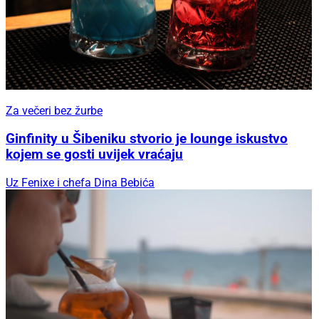
Za večeri bez žurbe
Ginfinity u Šibeniku stvorio je lounge iskustvo
kojem se gosti uvijek vraćaju
Uz Fenixe i chefa Dina Bebića