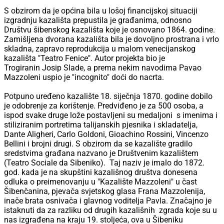
S obzirom da je općina bila u lošoj financijskoj situaciji
izgradnju kazališta prepustila je građanima, odnosno
Društvu šibenskog kazališta koje je osnovano 1864. godine.
Zamišljena dvorana kazališta bila je dovoljno prostrana i vrlo
skladna, zapravo reprodukcija u malom venecijanskog
kazališta "Teatro Fenice". Autor projekta bio je
Trogiranin Josip Slade, a prema nekim navodima Pavao
Mazzoleni uspio je "incognito" doći do nacrta.
Potpuno uređeno kazalište 18. siječnja 1870. godine dobilo
je odobrenje za korištenje. Predviđeno je za 500 osoba, a
ispod svake druge lože postavljeni su medaljoni s imenima i
stiliziranim portretima talijanskih pjesnika i skladatelja,
Dante Aligheri, Carlo Goldoni, Gioachino Rossini, Vincenzo
Bellini i brojni drugi. S obzirom da se kazalište gradilo
sredstvima građana nazvano je Društvenim kazalištem
(Teatro Sociale da Sibeniko). Taj naziv je imalo do 1872.
god. kada je na skupštini kazališnog društva donesena
odluka o preimenovanju u "Kazalište Mazzoleni" u čast
Šibenčanina, pjevača svjetskog glasa Frana Mazzolenija,
inače brata osnivača i glavnog voditelja Pavla. Značajno je
istaknuti da za razliku od drugih kazališnih zgrada koje su u
nas izgrađena na kraju 19. stoljeća, ova u Šibeniku