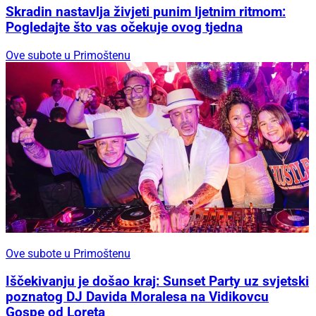
Skradin nastavlja živjeti punim ljetnim ritmom:
Pogledajte što vas očekuje ovog tjedna
Ove subote u Primoštenu
Ove subote u Primoštenu
Iščekivanju je došao kraj: Sunset Party uz svjetski
poznatog DJ Davida Moralesa na Vidikovcu
Gospe od Loreta