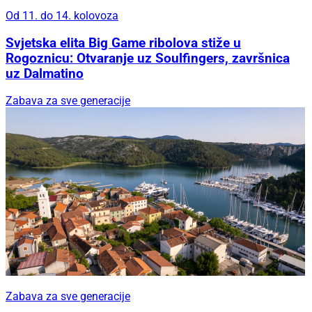
Od 11. do 14. kolovoza
Svjetska elita Big Game ribolova stiže u
Rogoznicu: Otvaranje uz Soulfingers, završnica
uz Dalmatino
Zabava za sve generacije
Zabava za sve generacije