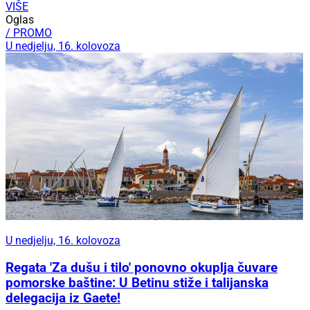
VIŠE
Oglas
/ PROMO
U nedjelju, 16. kolovoza
U nedjelju, 16. kolovoza
Regata 'Za dušu i tilo' ponovno okuplja čuvare
pomorske baštine: U Betinu stiže i talijanska
delegacija iz Gaete!