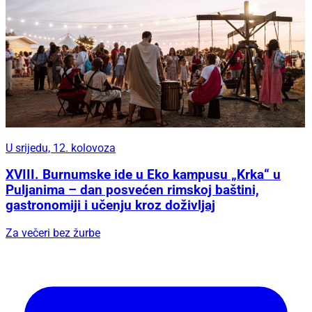
U srijedu, 12. kolovoza
XVIII. Burnumske ide u Eko kampusu „Krka“ u
Puljanima – dan posvećen rimskoj baštini,
gastronomiji i učenju kroz doživljaj
Za večeri bez žurbe