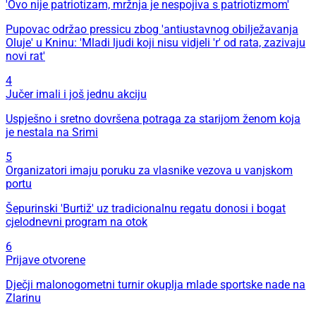
'Ovo nije patriotizam, mržnja je nespojiva s patriotizmom'
Pupovac održao pressicu zbog 'antiustavnog obilježavanja
Oluje' u Kninu: 'Mladi ljudi koji nisu vidjeli 'r' od rata, zazivaju
novi rat'
4
Jučer imali i još jednu akciju
Uspješno i sretno dovršena potraga za starijom ženom koja
je nestala na Srimi
5
Organizatori imaju poruku za vlasnike vezova u vanjskom
portu
Šepurinski 'Burtiž' uz tradicionalnu regatu donosi i bogat
cjelodnevni program na otok
6
Prijave otvorene
Dječji malonogometni turnir okuplja mlade sportske nade na
Zlarinu