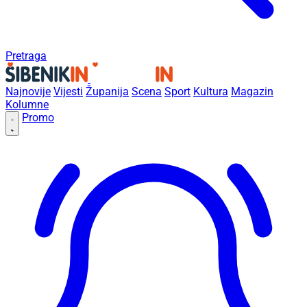
Pretraga
Najnovije
Vijesti
Županija
Scena
Sport
Kultura
Magazin
Kolumne
Promo