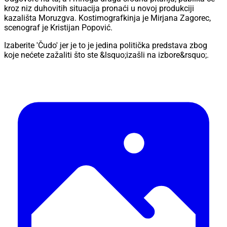
kroz niz duhovitih situacija pronaći u novoj produkciji
kazališta Moruzgva. Kostimografkinja je Mirjana Zagorec,
scenograf je Kristijan Popović.
Izaberite 'Čudo' jer je to je jedina politička predstava zbog
koje nećete zažaliti što ste &lsquo;izašli na izbore&rsquo;.