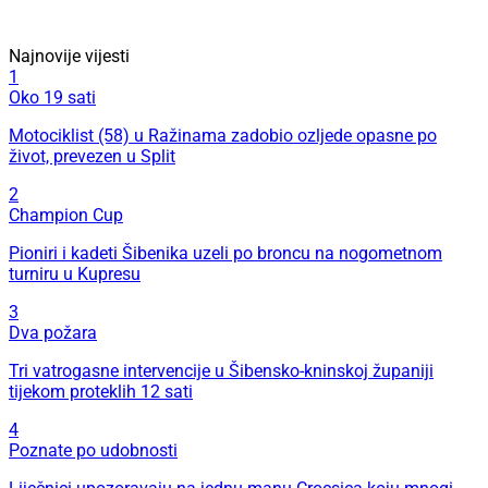
Najnovije vijesti
1
Oko 19 sati
Motociklist (58) u Ražinama zadobio ozljede opasne po
život, prevezen u Split
2
Champion Cup
Pioniri i kadeti Šibenika uzeli po broncu na nogometnom
turniru u Kupresu
3
Dva požara
Tri vatrogasne intervencije u Šibensko-kninskoj županiji
tijekom proteklih 12 sati
4
Poznate po udobnosti