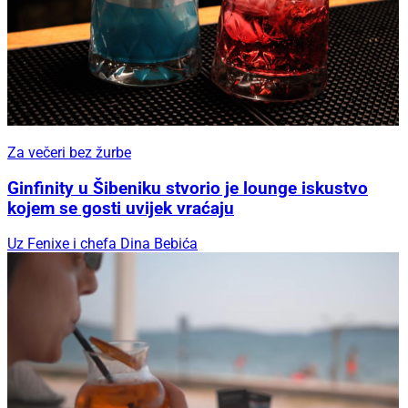
Za večeri bez žurbe
Ginfinity u Šibeniku stvorio je lounge iskustvo
kojem se gosti uvijek vraćaju
Uz Fenixe i chefa Dina Bebića