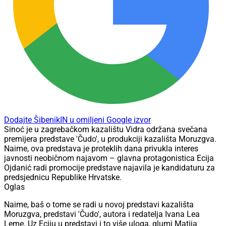
Dodajte ŠibenikIN u omiljeni Google izvor
Sinoć je u zagrebačkom kazalištu Vidra održana svečana
premijera predstave 'Čudo', u produkciji kazališta Moruzgva.
Naime, ova predstava je proteklih dana privukla interes
javnosti neobičnom najavom – glavna protagonistica Ecija
Ojdanić radi promocije predstave najavila je kandidaturu za
predsjednicu Republike Hrvatske.
Oglas
Naime, baš o tome se radi u novoj predstavi kazališta
Moruzgva, predstavi 'Čudo', autora i redatelja Ivana Lea
Leme. Uz Eciju u predstavi i to više uloga, glumi Matija