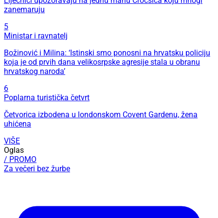
Liječnici upozoravaju na jednu manu Crocsica koju mnogi
zanemaruju
5
Ministar i ravnatelj
Božinović i Milina: ‘Istinski smo ponosni na hrvatsku policiju
koja je od prvih dana velikosrpske agresije stala u obranu
hrvatskog naroda’
6
Poplarna turistička četvrt
Četvorica izbodena u londonskom Covent Gardenu, žena
uhićena
VIŠE
Oglas
/ PROMO
Za večeri bez žurbe