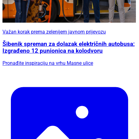
Važan korak prema zelenijem javnom prijevozu
Šibenik spreman za dolazak električnih autobusa:
Izgrađeno 12 punionica na kolodvoru
Pronađite inspiraciju na vrhu Masne ulice