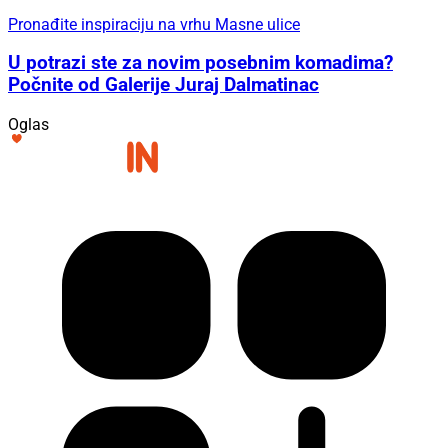
Pronađite inspiraciju na vrhu Masne ulice
U potrazi ste za novim posebnim komadima?
Počnite od Galerije Juraj Dalmatinac
Oglas