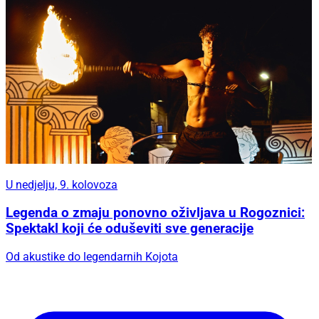
U nedjelju, 9. kolovoza
Legenda o zmaju ponovno oživljava u Rogoznici:
Spektakl koji će oduševiti sve generacije
Od akustike do legendarnih Kojota