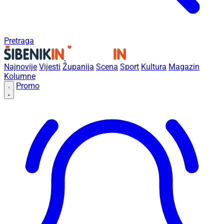
Pretraga
Najnovije
Vijesti
Županija
Scena
Sport
Kultura
Magazin
Kolumne
Promo