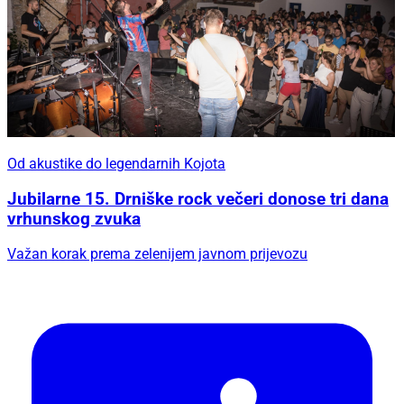
Od akustike do legendarnih Kojota
Jubilarne 15. Drniške rock večeri donose tri dana
vrhunskog zvuka
Važan korak prema zelenijem javnom prijevozu