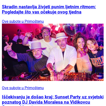
Skradin nastavlja živjeti punim ljetnim ritmom:
Pogledajte što vas očekuje ovog tjedna
Ove subote u Primoštenu
Ove subote u Primoštenu
Iščekivanju je došao kraj: Sunset Party uz svjetski
poznatog DJ Davida Moralesa na Vidikovcu