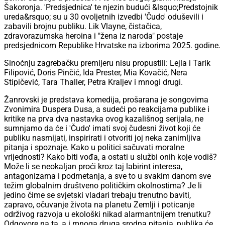
Šakoronja. 'Predsjednica' te njezin budući &lsquo;Predstojnik
ureda&rsquo; su u 30 ovoljetnih izvedbi 'Čudo' oduševili i
zabavili brojnu publiku. Lik Vlayne, čistačica,
zdravorazumska heroina i "žena iz naroda" postaje
predsjednicom Republike Hrvatske na izborima 2025. godine.
Sinoćnju zagrebačku premijeru nisu propustili: Lejla i Tarik
Filipović, Doris Pinčić, Ida Prester, Mia Kovačić, Nera
Stipičević, Tara Thaller, Petra Kraljev i mnogi drugi.
Žanrovski je predstava komedija, prošarana je songovima
Zvonimira Duspera Dusa, a sudeći po reakcijama publike i
kritike na prva dva nastavka ovog kazališnog serijala, ne
sumnjamo da će i 'Čudo' imati svoj čudesni život koji će
publiku nasmijati, inspirirati i otvoriti joj neka zanimljiva
pitanja i spoznaje. Kako u politici sačuvati moralne
vrijednosti? Kako biti vođa, a ostati u službi onih koje vodiš?
Može li se neokaljan proći kroz taj labirint interesa,
antagonizama i podmetanja, a sve to u svakim danom sve
težim globalnim društveno političkim okolnostima? Je li
jedino čime se svjetski vladari trebaju trenutno baviti,
zapravo, očuvanje života na planetu Zemlji i poticanje
održivog razvoja u ekološki nikad alarmantnijem trenutku?
Odgovore na ta, a i mnoga druga srodna pitanja, publika će