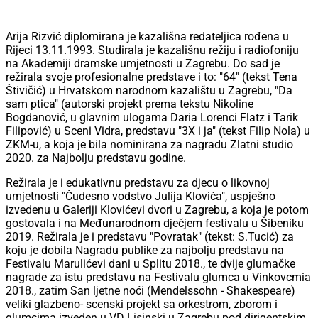
Arija Rizvić diplomirana je kazališna redateljica rođena u
Rijeci 13.11.1993. Studirala je kazališnu režiju i radiofoniju
na Akademiji dramske umjetnosti u Zagrebu. Do sad je
režirala svoje profesionalne predstave i to: "64" (tekst Tena
Štivičić) u Hrvatskom narodnom kazalištu u Zagrebu, "Da
sam ptica" (autorski projekt prema tekstu Nikoline
Bogdanović, u glavnim ulogama Daria Lorenci Flatz i Tarik
Filipović) u Sceni Vidra, predstavu "3X i ja" (tekst Filip Nola) u
ZKM-u, a koja je bila nominirana za nagradu Zlatni studio
2020. za Najbolju predstavu godine.
Režirala je i edukativnu predstavu za djecu o likovnoj
umjetnosti "Čudesno vodstvo Julija Klovića", uspješno
izvedenu u Galeriji Klovićevi dvori u Zagrebu, a koja je potom
gostovala i na Međunarodnom dječjem festivalu u Šibeniku
2019. Režirala je i predstavu "Povratak" (tekst: S.Tucić) za
koju je dobila Nagradu publike za najbolju predstavu na
Festivalu Marulićevi dani u Splitu 2018., te dvije glumačke
nagrade za istu predstavu na Festivalu glumca u Vinkovcmia
2018., zatim San ljetne noći (Mendelssohn - Shakespeare)
veliki glazbeno- scenski projekt sa orkestrom, zborom i
glumcima izveden u VD Lisinski u Zagrebu pod dirigentskim