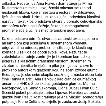
odlaska. Redateljica Arija Rizvić i dramaturginja Mirna
Rustemović kreirale su svoj ženski orkestar satkan od
neobičnih likova, koje smještaju u restoran ekskluzivnog
lječilišta na obali. Uzimajući kao ključnu odrednicu klasični
narativni tekst kroz predstavu stvaraju pomalo čehovljansku
atmosferu učmalosti, čežnje, čekanja, nemogućnosti
promjene spajajući je s mediteranskim ugođajem.
Kako predstava odmiče stvara se autorski tekst zajedno s
ansamblom koji pokušava u suvremenom vremenu
odgovoriti na odnose, probleme i situacije iz klasičnog
komada u želji da oslobodi svoje likove. Rezultat te
zajedničke suradnje zanimljiv je i komičan komad koji se
poigrava s klasičnim dramskim tekstom, suvremenim
životom umjetnika te vječnim pitanjem ljubavi, a sve to
protkano autorskom glazbom koju na sceni izvode glumci.
Redateljica je oko sebe okupila snažnu glumačku ekipu koju
čine Franka Klarić i Ana Perković kao članice glumačkog
ansambla HNK u Šibeniku uz gostujuće glumce: Marina
Redžepović, Iva Šimić Šakoronja, Gloria Dubelj i Ivan Čuić.
Scenski pokret potpisuje Larisa Lipovac Navojec, autorsku
glazbu Ivan Pešut, kostigrafkinja je Ana Mikulić, scenografiju
potpisuje Frane Celić, a za svjetlo je zaslužan Josip Bakula.