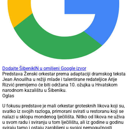
Dodajte ŠibenikIN u omiljeni Google izvor
Predstava Ženski orkestar prema adaptaciji dramskog teksta
Jean Anouilha u režiji mlade i talentirane redateljice Arije
Rizvić premijerno će biti održana 10. ožujka u Hrvatskom
narodnom kazalištu u Šibeniku.
Oglas
U fokusu predstave je mali orkestar grotesknih likova koji su,
svatko iz svojih razloga, primorani svirati u restoranu koji se
nalazi u sklopu mondenog lječilišta. Nitko od likova ne uživa
u svom radu i sviranju u tom lječilištu, ali iz godine u godinu
sviraju tamo i ostaju zarobljeni u svojoj nemogućnosti