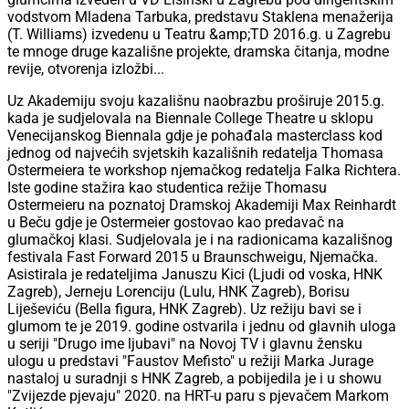
vodstvom Mladena Tarbuka, predstavu Staklena menažerija
(T. Williams) izvedenu u Teatru &amp;TD 2016.g. u Zagrebu
te mnoge druge kazališne projekte, dramska čitanja, modne
revije, otvorenja izložbi...
Uz Akademiju svoju kazališnu naobrazbu proširuje 2015.g.
kada je sudjelovala na Biennale College Theatre u sklopu
Venecijanskog Biennala gdje je pohađala masterclass kod
jednog od najvećih svjetskih kazališnih redatelja Thomasa
Ostermeiera te workshop njemačkog redatelja Falka Richtera.
Iste godine stažira kao studentica režije Thomasu
Ostermeieru na poznatoj Dramskoj Akademiji Max Reinhardt
u Beču gdje je Ostermeier gostovao kao predavač na
glumačkoj klasi. Sudjelovala je i na radionicama kazališnog
festivala Fast Forward 2015 u Braunschweigu, Njemačka.
Asistirala je redateljima Januszu Kici (Ljudi od voska, HNK
Zagreb), Jerneju Lorenciju (Lulu, HNK Zagreb), Borisu
Liješeviću (Bella figura, HNK Zagreb). Uz režiju bavi se i
glumom te je 2019. godine ostvarila i jednu od glavnih uloga
u seriji "Drugo ime ljubavi" na Novoj TV i glavnu žensku
ulogu u predstavi "Faustov Mefisto" u režiji Marka Jurage
nastaloj u suradnji s HNK Zagreb, a pobijedila je i u showu
"Zvijezde pjevaju" 2020. na HRT-u paru s pjevačem Markom