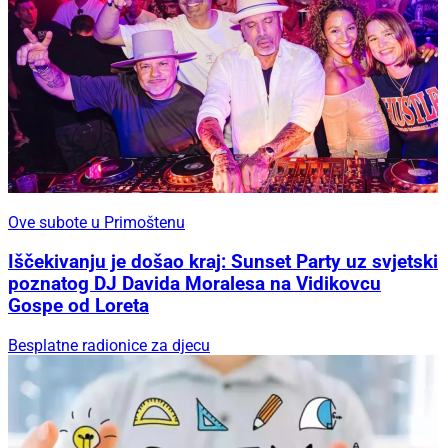
Ove subote u Primoštenu
Iščekivanju je došao kraj: Sunset Party uz svjetski
poznatog DJ Davida Moralesa na Vidikovcu
Gospe od Loreta
Besplatne radionice za djecu