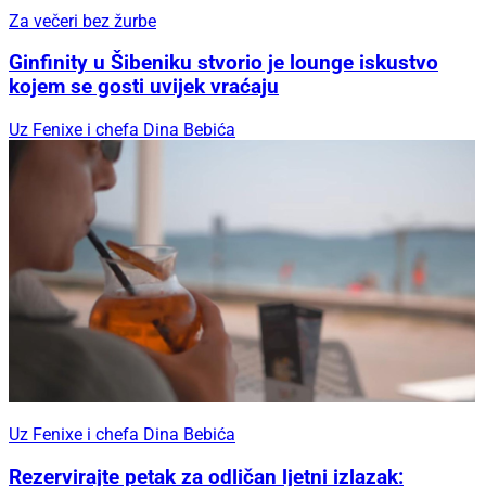
Za večeri bez žurbe
Ginfinity u Šibeniku stvorio je lounge iskustvo
kojem se gosti uvijek vraćaju
Uz Fenixe i chefa Dina Bebića
Uz Fenixe i chefa Dina Bebića
Rezervirajte petak za odličan ljetni izlazak: