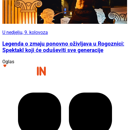
U nedjelju, 9. kolovoza
Legenda o zmaju ponovno oživljava u Rogoznici:
Spektakl koji će oduševiti sve generacije
Oglas