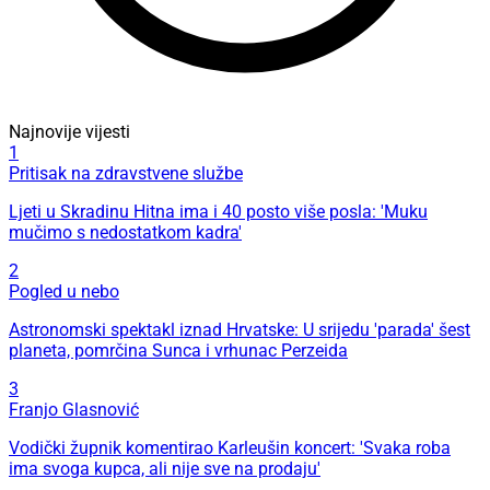
Najnovije vijesti
1
Pritisak na zdravstvene službe
Ljeti u Skradinu Hitna ima i 40 posto više posla: 'Muku
mučimo s nedostatkom kadra'
2
Pogled u nebo
Astronomski spektakl iznad Hrvatske: U srijedu 'parada' šest
planeta, pomrčina Sunca i vrhunac Perzeida
3
Franjo Glasnović
Vodički župnik komentirao Karleušin koncert: 'Svaka roba
ima svoga kupca, ali nije sve na prodaju'