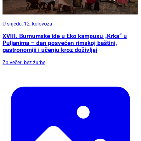
U srijedu, 12. kolovoza
XVIII. Burnumske ide u Eko kampusu „Krka“ u
Puljanima – dan posvećen rimskoj baštini,
gastronomiji i učenju kroz doživljaj
Za večeri bez žurbe