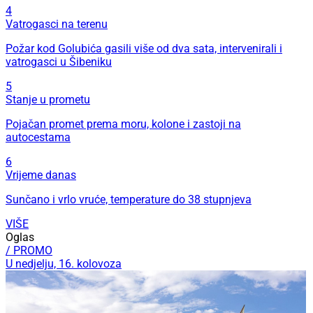
4
Vatrogasci na terenu
Požar kod Golubića gasili više od dva sata, intervenirali i
vatrogasci u Šibeniku
5
Stanje u prometu
Pojačan promet prema moru, kolone i zastoji na
autocestama
6
Vrijeme danas
Sunčano i vrlo vruće, temperature do 38 stupnjeva
VIŠE
Oglas
/ PROMO
U nedjelju, 16. kolovoza