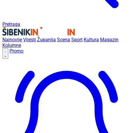
Pretraga
Najnovije
Vijesti
Županija
Scena
Sport
Kultura
Magazin
Kolumne
Promo