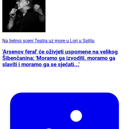
Na ljetnoj sceni Teatra uz more u Lori u Splitu
'Arsenov feral' će oživjeti uspomene na velikog
Šibenčanina: 'Moramo ga izvoditi, moramo ga
slaviti i moramo ga se sjećati...'