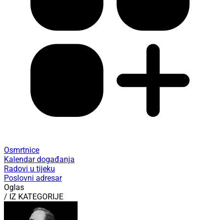
Osmrtnice
Kalendar događanja
Radovi u tijeku
Poslovni adresar
Oglas
/ IZ KATEGORIJE