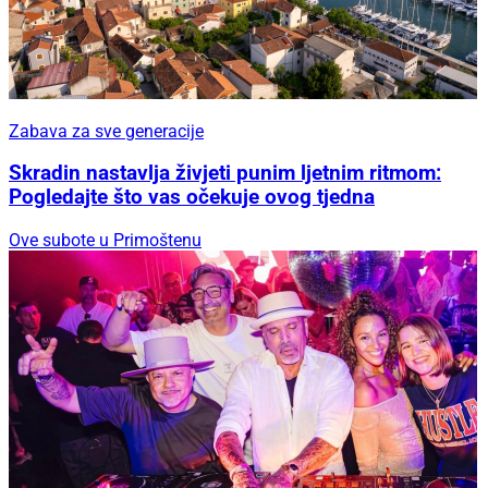
Zabava za sve generacije
Skradin nastavlja živjeti punim ljetnim ritmom:
Pogledajte što vas očekuje ovog tjedna
Ove subote u Primoštenu