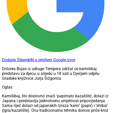
Dodajte ŠibenikIN u omiljeni Google izvor
Dolores Bujas iz udruge Tempera održat će kamišibaj
predstavu za djecu, u srijedu u 18 sati u Dječjem odjelu
Gradske knjižnice Jurja Šižgorića.
Oglas
Kamišibaj, što doslovno znači 'papirnato kazalište', dolazi iz
Japana i predstavlja jedinstvenu umjetnost pripovijedanja.
Sama riječ dolazi od japanskih izraza 'kami' (papir) i 'shibai'
(igra/kazalište). Ova tradicionalna tehnika donosi priče kroz