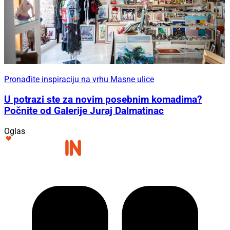
Pronađite inspiraciju na vrhu Masne ulice
U potrazi ste za novim posebnim komadima?
Počnite od Galerije Juraj Dalmatinac
Oglas