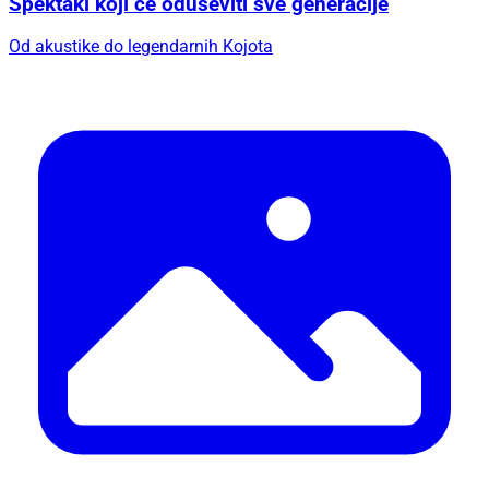
Spektakl koji će oduševiti sve generacije
Od akustike do legendarnih Kojota