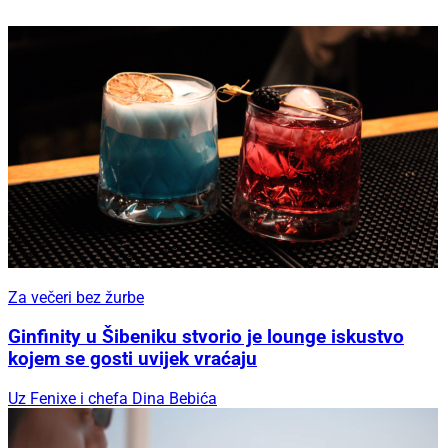
Za večeri bez žurbe
Ginfinity u Šibeniku stvorio je lounge iskustvo
kojem se gosti uvijek vraćaju
Uz Fenixe i chefa Dina Bebića