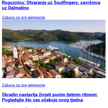
Rogoznicu: Otvaranje uz Soulfingers, završnica
uz Dalmatino
Zabava za sve generacije
Zabava za sve generacije
Skradin nastavlja živjeti punim ljetnim ritmom:
Pogledajte što vas očekuje ovog tjedna