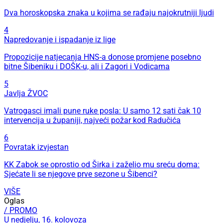
Dva horoskopska znaka u kojima se rađaju najokrutniji ljudi
4
Napredovanje i ispadanje iz lige
Propozicije natjecanja HNS-a donose promjene posebno
bitne Šibeniku i DOŠK-u, ali i Zagori i Vodicama
5
Javlja ŽVOC
Vatrogasci imali pune ruke posla: U samo 12 sati čak 10
intervencija u županiji, najveći požar kod Radučića
6
Povratak izvjestan
KK Zabok se oprostio od Širka i zaželio mu sreću doma:
Sjećate li se njegove prve sezone u Šibenci?
VIŠE
Oglas
/ PROMO
U nedjelju, 16. kolovoza