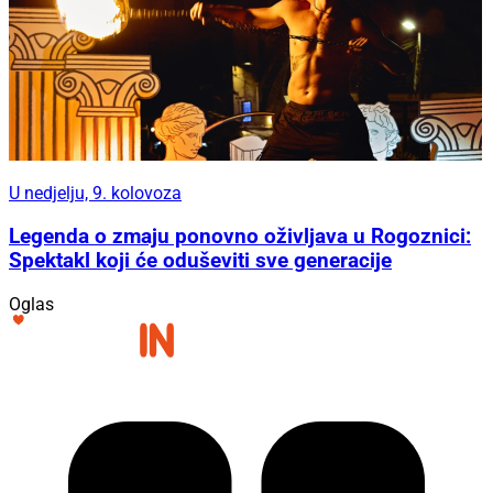
U nedjelju, 9. kolovoza
Legenda o zmaju ponovno oživljava u Rogoznici:
Spektakl koji će oduševiti sve generacije
Oglas