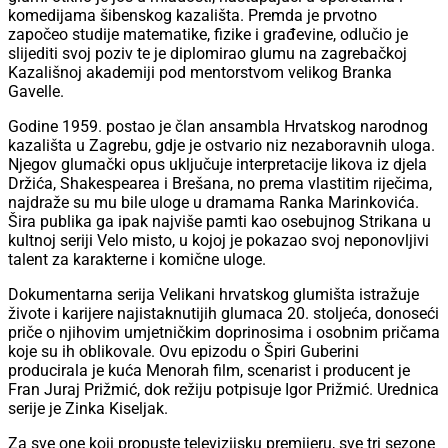
komedijama šibenskog kazališta. Premda je prvotno
započeo studije matematike, fizike i građevine, odlučio je
slijediti svoj poziv te je diplomirao glumu na zagrebačkoj
Kazališnoj akademiji pod mentorstvom velikog Branka
Gavelle.
Godine 1959. postao je član ansambla Hrvatskog narodnog
kazališta u Zagrebu, gdje je ostvario niz nezaboravnih uloga.
Njegov glumački opus uključuje interpretacije likova iz djela
Držića, Shakespearea i Brešana, no prema vlastitim riječima,
najdraže su mu bile uloge u dramama Ranka Marinkovića.
Šira publika ga ipak najviše pamti kao osebujnog Strikana u
kultnoj seriji Velo misto, u kojoj je pokazao svoj neponovljivi
talent za karakterne i komične uloge.
Dokumentarna serija Velikani hrvatskog glumišta istražuje
živote i karijere najistaknutijih glumaca 20. stoljeća, donoseći
priče o njihovim umjetničkim doprinosima i osobnim pričama
koje su ih oblikovale. Ovu epizodu o Špiri Guberini
producirala je kuća Menorah film, scenarist i producent je
Fran Juraj Prižmić, dok režiju potpisuje Igor Prižmić. Urednica
serije je Zinka Kiseljak.
Za sve one koji propuste televizijsku premijeru, sve tri sezone