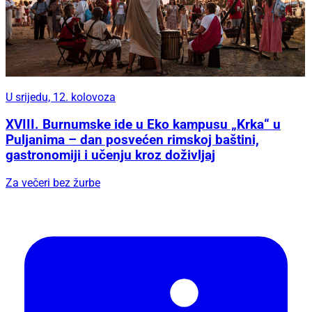
U srijedu, 12. kolovoza
XVIII. Burnumske ide u Eko kampusu „Krka“ u
Puljanima – dan posvećen rimskoj baštini,
gastronomiji i učenju kroz doživljaj
Za večeri bez žurbe