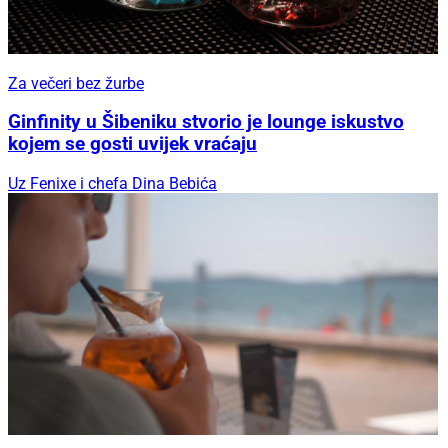
Za večeri bez žurbe
Ginfinity u Šibeniku stvorio je lounge iskustvo
kojem se gosti uvijek vraćaju
Uz Fenixe i chefa Dina Bebića