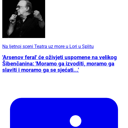
Na ljetnoj sceni Teatra uz more u Lori u Splitu
'Arsenov feral' će oživjeti uspomene na velikog
Šibenčanina: 'Moramo ga izvoditi, moramo ga
slaviti i moramo ga se sjećati...'