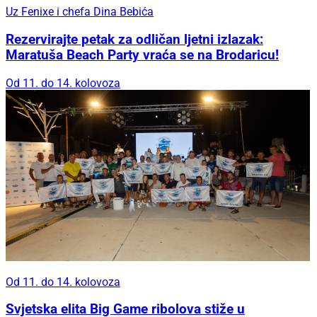
Uz Fenixe i chefa Dina Bebića
Rezervirajte petak za odličan ljetni izlazak:
Maratuša Beach Party vraća se na Brodaricu!
Od 11. do 14. kolovoza
Od 11. do 14. kolovoza
Svjetska elita Big Game ribolova stiže u