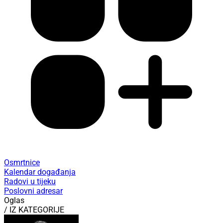
Osmrtnice
Kalendar događanja
Radovi u tijeku
Poslovni adresar
Oglas
/ IZ KATEGORIJE