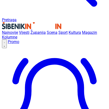
Pretraga
Najnovije
Vijesti
Županija
Scena
Sport
Kultura
Magazin
Kolumne
Promo