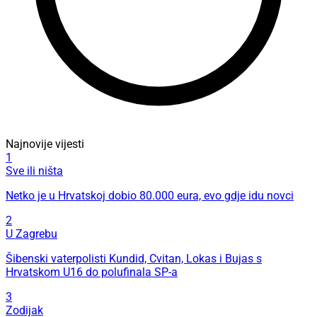
Najnovije vijesti
1
Sve ili ništa
Netko je u Hrvatskoj dobio 80.000 eura, evo gdje idu novci
2
U Zagrebu
Šibenski vaterpolisti Kundid, Cvitan, Lokas i Bujas s
Hrvatskom U16 do polufinala SP-a
3
Zodijak