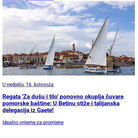
U nedjelju, 16. kolovoza
Regata 'Za dušu i tilo' ponovno okuplja čuvare
pomorske baštine: U Betinu stiže i talijanska
delegacija iz Gaete!
Idealno vrijeme za promjene