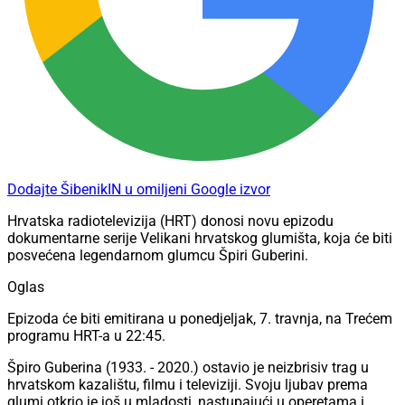
Dodajte ŠibenikIN u omiljeni Google izvor
Hrvatska radiotelevizija (HRT) donosi novu epizodu
dokumentarne serije Velikani hrvatskog glumišta, koja će biti
posvećena legendarnom glumcu Špiri Guberini.
Oglas
Epizoda će biti emitirana u ponedjeljak, 7. travnja, na Trećem
programu HRT-a u 22:45.
Špiro Guberina (1933. - 2020.) ostavio je neizbrisiv trag u
hrvatskom kazalištu, filmu i televiziji. Svoju ljubav prema
glumi otkrio je još u mladosti, nastupajući u operetama i