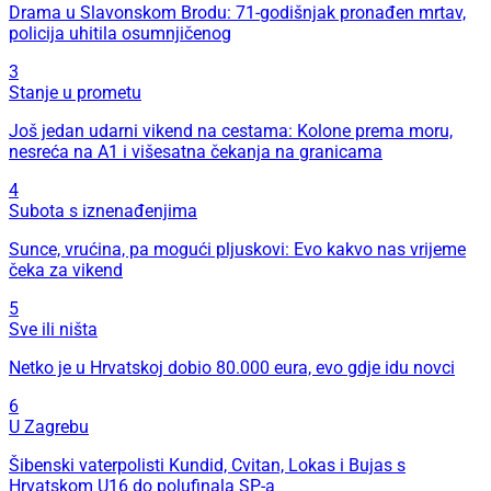
Drama u Slavonskom Brodu: 71-godišnjak pronađen mrtav,
policija uhitila osumnjičenog
3
Stanje u prometu
Još jedan udarni vikend na cestama: Kolone prema moru,
nesreća na A1 i višesatna čekanja na granicama
4
Subota s iznenađenjima
Sunce, vrućina, pa mogući pljuskovi: Evo kakvo nas vrijeme
čeka za vikend
5
Sve ili ništa
Netko je u Hrvatskoj dobio 80.000 eura, evo gdje idu novci
6
U Zagrebu
Šibenski vaterpolisti Kundid, Cvitan, Lokas i Bujas s
Hrvatskom U16 do polufinala SP-a