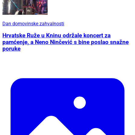
Dan domovinske zahvalnosti
Hrvatske Ruže u Kninu održale koncert za
pamćenje, a Neno Ninčević s bine poslao snažne
poruke