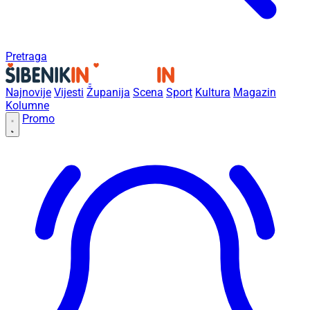
Pretraga
Najnovije
Vijesti
Županija
Scena
Sport
Kultura
Magazin
Kolumne
Promo