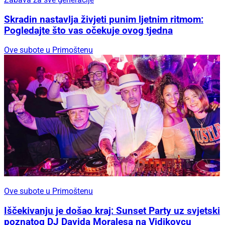
Skradin nastavlja živjeti punim ljetnim ritmom:
Pogledajte što vas očekuje ovog tjedna
Ove subote u Primoštenu
Ove subote u Primoštenu
Iščekivanju je došao kraj: Sunset Party uz svjetski
poznatog DJ Davida Moralesa na Vidikovcu