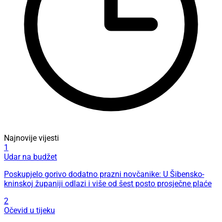
Najnovije vijesti
1
Udar na budžet
Poskupjelo gorivo dodatno prazni novčanike: U Šibensko-
kninskoj županiji odlazi i više od šest posto prosječne plaće
2
Očevid u tijeku