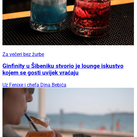
Za večeri bez žurbe
Ginfinity u Šibeniku stvorio je lounge iskustvo
kojem se gosti uvijek vraćaju
Uz Fenixe i chefa Dina Bebića