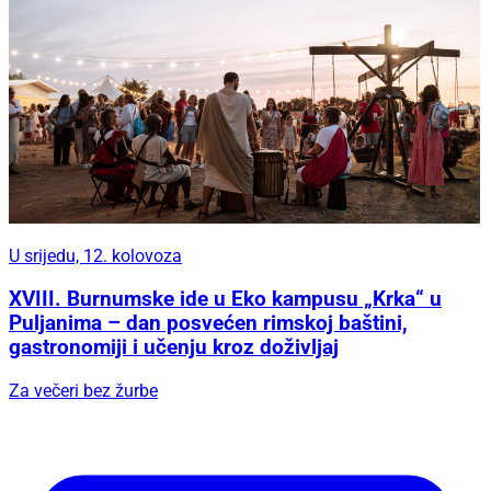
U srijedu, 12. kolovoza
XVIII. Burnumske ide u Eko kampusu „Krka“ u
Puljanima – dan posvećen rimskoj baštini,
gastronomiji i učenju kroz doživljaj
Za večeri bez žurbe