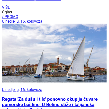
VIŠE
Oglas
/ PROMO
U nedjelju, 16. kolovoza
U nedjelju, 16. kolovoza
Regata 'Za dušu i tilo' ponovno okuplja čuvare
pomorske baštine: U Betinu stiže i talijanska