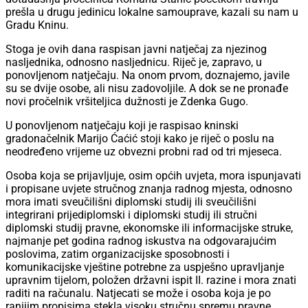
prešla u drugu jedinicu lokalne samouprave, kazali su nam u
Gradu Kninu.
Stoga je ovih dana raspisan javni natječaj za njezinog
nasljednika, odnosno nasljednicu. Riječ je, zapravo, u
ponovljenom natječaju. Na onom prvom, doznajemo, javile
su se dvije osobe, ali nisu zadovoljile. A dok se ne pronađe
novi pročelnik vršiteljica dužnosti je Zdenka Gugo.
U ponovljenom natječaju koji je raspisao kninski
gradonačelnik Marijo Ćaćić stoji kako je riječ o poslu na
neodređeno vrijeme uz obvezni probni rad od tri mjeseca.
Osoba koja se prijavljuje, osim općih uvjeta, mora ispunjavati
i propisane uvjete stručnog znanja radnog mjesta, odnosno
mora imati sveučilišni diplomski studij ili sveučilišni
integrirani prijediplomski i diplomski studij ili stručni
diplomski studij pravne, ekonomske ili informacijske struke,
najmanje pet godina radnog iskustva na odgovarajućim
poslovima, zatim organizacijske sposobnosti i
komunikacijske vještine potrebne za uspješno upravljanje
upravnim tijelom, položen državni ispit II. razine i mora znati
raditi na računalu. Natjecati se može i osoba koja je po
ranijim propisima stekla visoku stručnu spremu pravne,