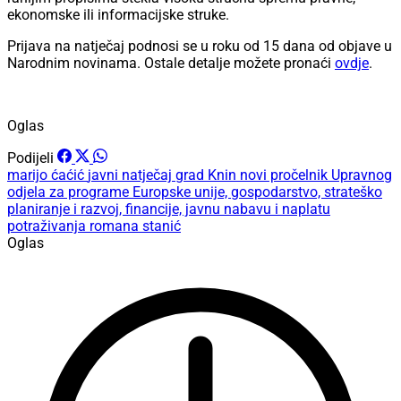
ekonomske ili informacijske struke.
Prijava na natječaj podnosi se u roku od 15 dana od objave u
Narodnim novinama. Ostale detalje možete pronaći
ovdje
.
Oglas
Podijeli
marijo ćaćić
javni natječaj
grad Knin
novi pročelnik
Upravnog
odjela za programe Europske unije, gospodarstvo, strateško
planiranje i razvoj, financije, javnu nabavu i naplatu
potraživanja
romana stanić
Oglas