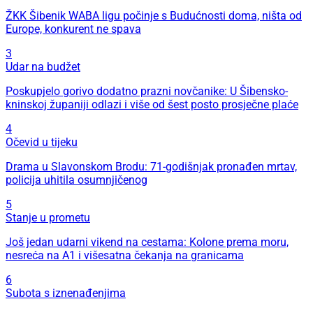
ŽKK Šibenik WABA ligu počinje s Budućnosti doma, ništa od
Europe, konkurent ne spava
3
Udar na budžet
Poskupjelo gorivo dodatno prazni novčanike: U Šibensko-
kninskoj županiji odlazi i više od šest posto prosječne plaće
4
Očevid u tijeku
Drama u Slavonskom Brodu: 71-godišnjak pronađen mrtav,
policija uhitila osumnjičenog
5
Stanje u prometu
Još jedan udarni vikend na cestama: Kolone prema moru,
nesreća na A1 i višesatna čekanja na granicama
6
Subota s iznenađenjima