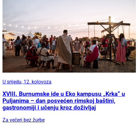
U srijedu, 12. kolovoza
XVIII. Burnumske ide u Eko kampusu „Krka“ u
Puljanima – dan posvećen rimskoj baštini,
gastronomiji i učenju kroz doživljaj
Za večeri bez žurbe