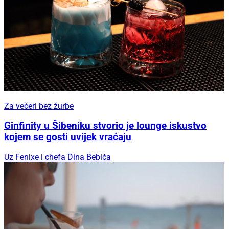
Za večeri bez žurbe
Ginfinity u Šibeniku stvorio je lounge iskustvo
kojem se gosti uvijek vraćaju
Uz Fenixe i chefa Dina Bebića