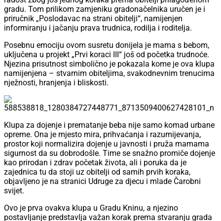
gradu. Tom prilikom zamjeniku gradonačelnika uručen je i
priručnik „Poslodavac na strani obitelji“, namijenjen
informiranju i jačanju prava trudnica, rodilja i roditelja.
Posebnu emociju ovom susretu donijela je mama s bebom,
uključena u projekt „Prvi koraci III“ još od početka trudnoće.
Njezina prisutnost simbolično je pokazala kome je ova klupa
namijenjena – stvarnim obiteljima, svakodnevnim trenucima
nježnosti, hranjenja i bliskosti.
Klupa za dojenje i prematanje beba nije samo komad urbane
opreme. Ona je mjesto mira, prihvaćanja i razumijevanja,
prostor koji normalizira dojenje u javnosti i pruža mamama
sigurnost da su dobrodošle. Time se snažno promiče dojenje
kao prirodan i zdrav početak života, ali i poruka da je
zajednica tu da stoji uz obitelji od samih prvih koraka,
objavljeno je na stranici Udruge za djecu i mlade Čarobni
svijet.
Ovo je prva ovakva klupa u Gradu Kninu, a njezino
postavljanje predstavlja važan korak prema stvaranju grada