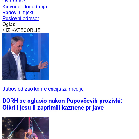
Osmrtnice
Kalendar događanja
Radovi u tijeku
Poslovni adresar
Oglas
/ IZ KATEGORIJE
Jutros održao konferenciju za medije
DORH se oglasio nakon Pupovčevih prozivki:
Otkrili jesu li zaprimili kaznene prijave