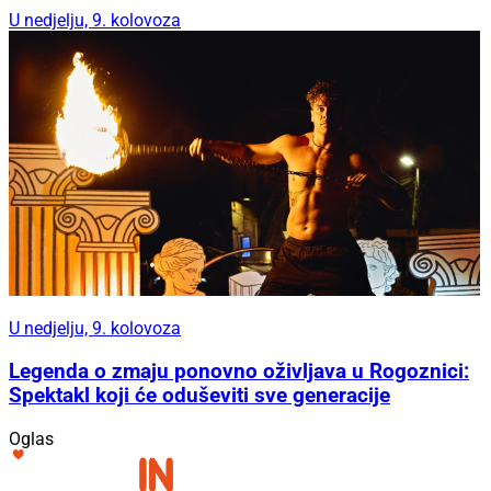
U nedjelju, 9. kolovoza
U nedjelju, 9. kolovoza
Legenda o zmaju ponovno oživljava u Rogoznici:
Spektakl koji će oduševiti sve generacije
Oglas