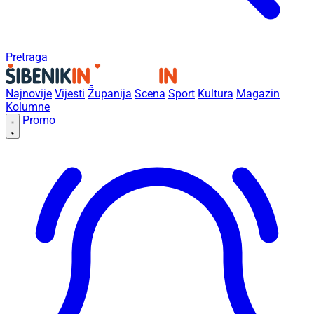
Pretraga
Najnovije
Vijesti
Županija
Scena
Sport
Kultura
Magazin
Kolumne
Promo