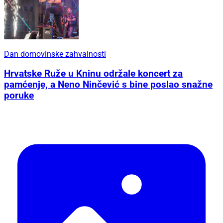
Dan domovinske zahvalnosti
Hrvatske Ruže u Kninu održale koncert za
pamćenje, a Neno Ninčević s bine poslao snažne
poruke