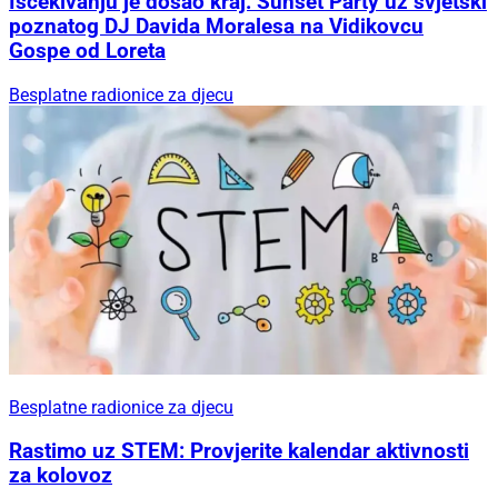
Iščekivanju je došao kraj: Sunset Party uz svjetski
poznatog DJ Davida Moralesa na Vidikovcu
Gospe od Loreta
Besplatne radionice za djecu
Besplatne radionice za djecu
Rastimo uz STEM: Provjerite kalendar aktivnosti
za kolovoz