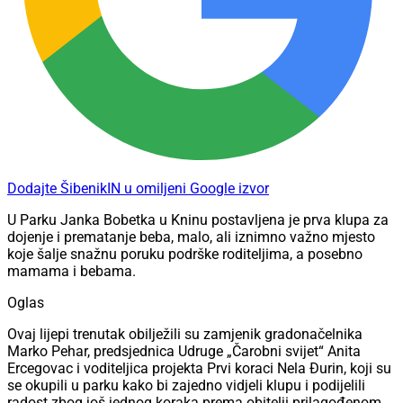
Dodajte ŠibenikIN u omiljeni Google izvor
U Parku Janka Bobetka u Kninu postavljena je prva klupa za
dojenje i prematanje beba, malo, ali iznimno važno mjesto
koje šalje snažnu poruku podrške roditeljima, a posebno
mamama i bebama.
Oglas
Ovaj lijepi trenutak obilježili su zamjenik gradonačelnika
Marko Pehar, predsjednica Udruge „Čarobni svijet“ Anita
Ercegovac i voditeljica projekta Prvi koraci Nela Đurin, koji su
se okupili u parku kako bi zajedno vidjeli klupu i podijelili
radost zbog još jednog koraka prema obitelji prilagođenom