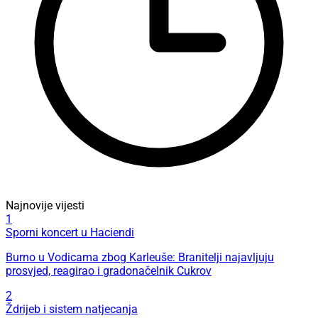
Najnovije vijesti
1
Sporni koncert u Haciendi
Burno u Vodicama zbog Karleuše: Branitelji najavljuju
prosvjed, reagirao i gradonačelnik Cukrov
2
Ždrijeb i sistem natjecanja