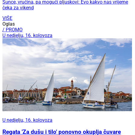
Sunce, vrućina, pa mogući pljuskovi: Evo kakvo nas vrijeme
čeka za vikend
VIŠE
Oglas
/ PROMO
U nedjelju, 16. kolovoza
U nedjelju, 16. kolovoza
Regata 'Za dušu i tilo' ponovno okuplja čuvare