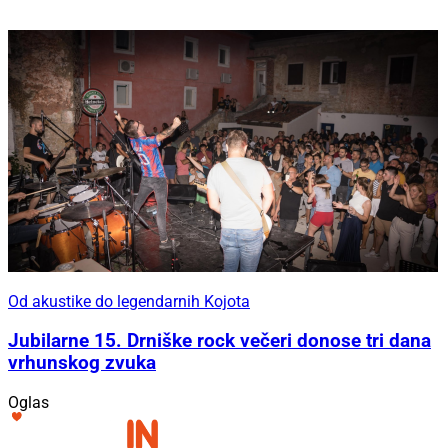
Od akustike do legendarnih Kojota
Jubilarne 15. Drniške rock večeri donose tri dana
vrhunskog zvuka
Oglas