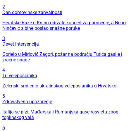
2
Dan domovinske zahvalnosti
Hrvatske Ruže u Kninu održale koncert za pamćenje, a Neno
Ninčević s bine poslao snažne poruke
3
Devet intervencija
Gorjelo u Mirlović Zagori, požar na području Turića gasile i
zračne snage
4
Tri veleposlanika
Zelenski smijenio ukrajinskog veleposlanika u Hrvatskoj
5
Zdravstveno upozorenje
Italija se prži, Mađarska i Rumunjska gase rasvjetu zbog
toplinskog vala
6