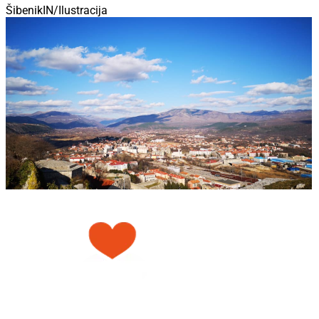
ŠibenikIN/Ilustracija