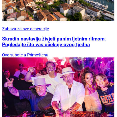
Zabava za sve generacije
Skradin nastavlja živjeti punim ljetnim ritmom:
Pogledajte što vas očekuje ovog tjedna
Ove subote u Primoštenu