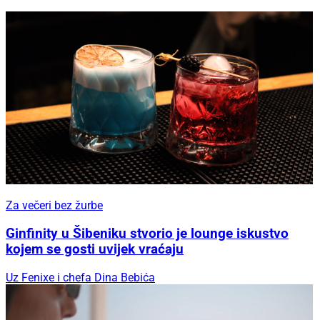
Za večeri bez žurbe
Ginfinity u Šibeniku stvorio je lounge iskustvo
kojem se gosti uvijek vraćaju
Uz Fenixe i chefa Dina Bebića