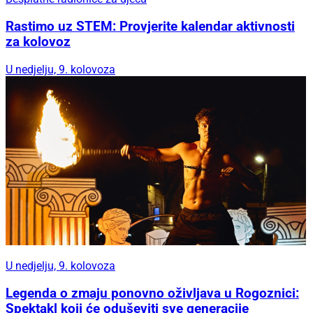
Rastimo uz STEM: Provjerite kalendar aktivnosti
za kolovoz
U nedjelju, 9. kolovoza
U nedjelju, 9. kolovoza
Legenda o zmaju ponovno oživljava u Rogoznici:
Spektakl koji će oduševiti sve generacije