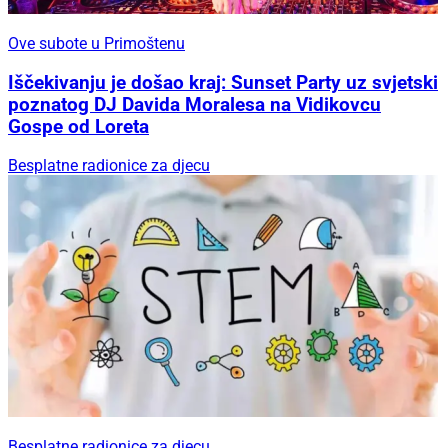
Ove subote u Primoštenu
Iščekivanju je došao kraj: Sunset Party uz svjetski
poznatog DJ Davida Moralesa na Vidikovcu
Gospe od Loreta
Besplatne radionice za djecu
Besplatne radionice za djecu