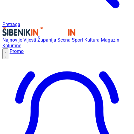
Pretraga
Najnovije
Vijesti
Županija
Scena
Sport
Kultura
Magazin
Kolumne
Promo