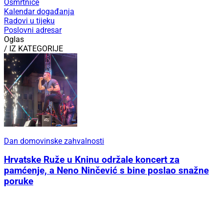
Osmrtnice
Kalendar događanja
Radovi u tijeku
Poslovni adresar
Oglas
/ IZ KATEGORIJE
Dan domovinske zahvalnosti
Hrvatske Ruže u Kninu održale koncert za
pamćenje, a Neno Ninčević s bine poslao snažne
poruke