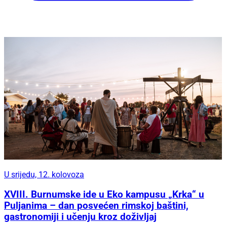
U srijedu, 12. kolovoza
XVIII. Burnumske ide u Eko kampusu „Krka“ u
Puljanima – dan posvećen rimskoj baštini,
gastronomiji i učenju kroz doživljaj