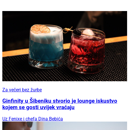
Za večeri bez žurbe
Ginfinity u Šibeniku stvorio je lounge iskustvo
kojem se gosti uvijek vraćaju
Uz Fenixe i chefa Dina Bebića