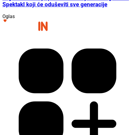
Spektakl koji će oduševiti sve generacije
Oglas