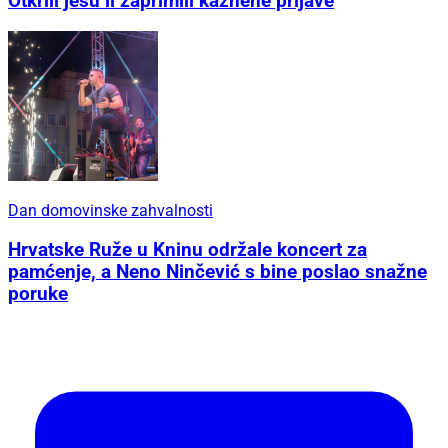
Otkrili jesu li zaprimili kaznene prijave
Dan domovinske zahvalnosti
Hrvatske Ruže u Kninu održale koncert za
pamćenje, a Neno Ninčević s bine poslao snažne
poruke