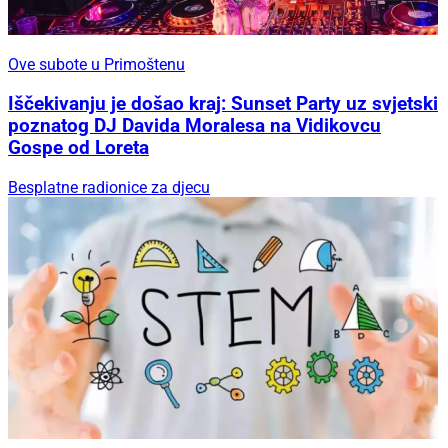
Ove subote u Primoštenu
Iščekivanju je došao kraj: Sunset Party uz svjetski
poznatog DJ Davida Moralesa na Vidikovcu
Gospe od Loreta
Besplatne radionice za djecu