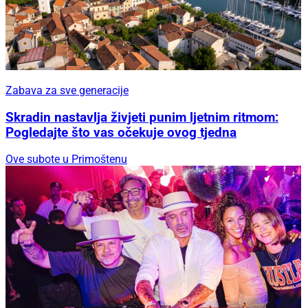
Zabava za sve generacije
Skradin nastavlja živjeti punim ljetnim ritmom:
Pogledajte što vas očekuje ovog tjedna
Ove subote u Primoštenu