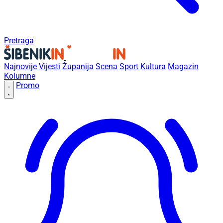
Pretraga
Najnovije
Vijesti
Županija
Scena
Sport
Kultura
Magazin
Kolumne
Promo