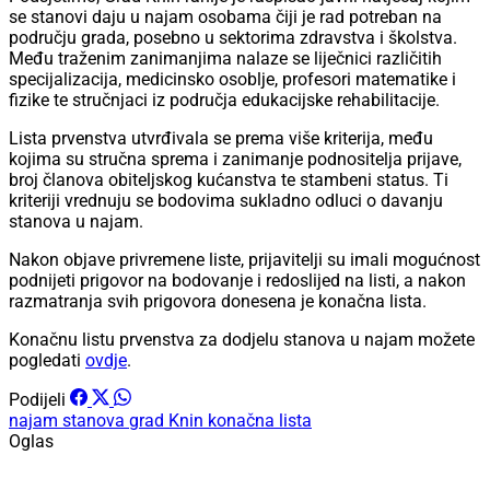
se stanovi daju u najam osobama čiji je rad potreban na
području grada, posebno u sektorima zdravstva i školstva.
Među traženim zanimanjima nalaze se liječnici različitih
specijalizacija, medicinsko osoblje, profesori matematike i
fizike te stručnjaci iz područja edukacijske rehabilitacije.
Lista prvenstva utvrđivala se prema više kriterija, među
kojima su stručna sprema i zanimanje podnositelja prijave,
broj članova obiteljskog kućanstva te stambeni status. Ti
kriteriji vrednuju se bodovima sukladno odluci o davanju
stanova u najam.
Nakon objave privremene liste, prijavitelji su imali mogućnost
podnijeti prigovor na bodovanje i redoslijed na listi, a nakon
razmatranja svih prigovora donesena je konačna lista.
Konačnu listu prvenstva za dodjelu stanova u najam možete
pogledati
ovdje
.
Podijeli
najam stanova
grad Knin
konačna lista
Oglas