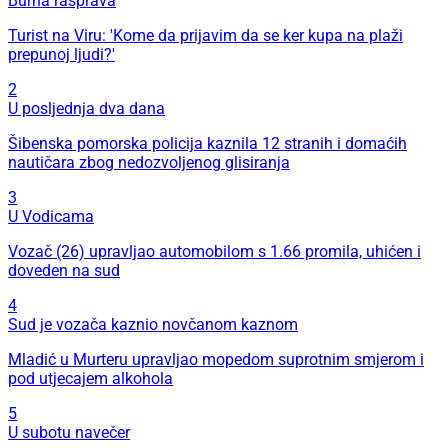
Burna rasprava
Turist na Viru: 'Kome da prijavim da se ker kupa na plaži
prepunoj ljudi?'
2
U posljednja dva dana
Šibenska pomorska policija kaznila 12 stranih i domaćih
nautičara zbog nedozvoljenog glisiranja
3
U Vodicama
Vozač (26) upravljao automobilom s 1.66 promila, uhićen i
doveden na sud
4
Sud je vozača kaznio novčanom kaznom
Mladić u Murteru upravljao mopedom suprotnim smjerom i
pod utjecajem alkohola
5
U subotu navečer