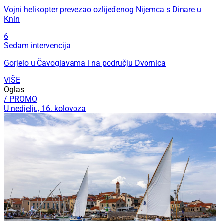
Vojni helikopter prevezao ozlijeđenog Nijemca s Dinare u
Knin
6
Sedam intervencija
Gorjelo u Čavoglavama i na području Dvornica
VIŠE
Oglas
/ PROMO
U nedjelju, 16. kolovoza