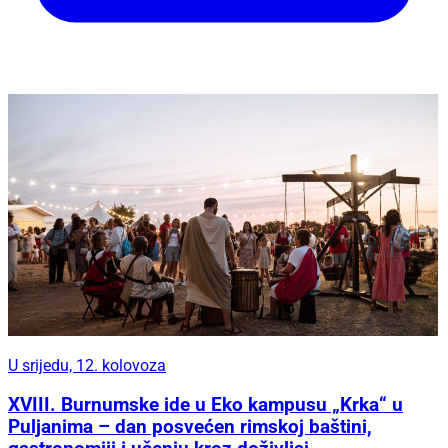
U srijedu, 12. kolovoza
XVIII. Burnumske ide u Eko kampusu „Krka“ u
Puljanima – dan posvećen rimskoj baštini,