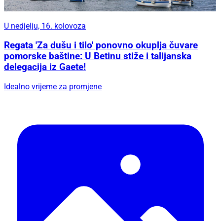
U nedjelju, 16. kolovoza
Regata 'Za dušu i tilo' ponovno okuplja čuvare
pomorske baštine: U Betinu stiže i talijanska
delegacija iz Gaete!
Idealno vrijeme za promjene