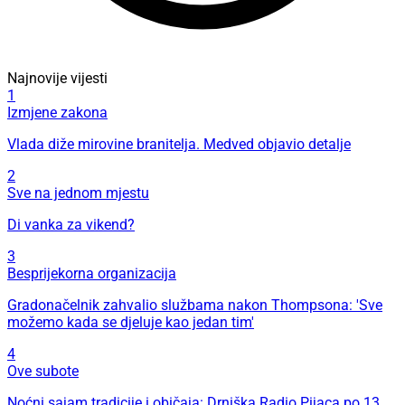
Najnovije vijesti
1
Izmjene zakona
Vlada diže mirovine branitelja. Medved objavio detalje
2
Sve na jednom mjestu
Di vanka za vikend?
3
Besprijekorna organizacija
Gradonačelnik zahvalio službama nakon Thompsona: 'Sve
možemo kada se djeluje kao jedan tim'
4
Ove subote
Noćni sajam tradicije i običaja: Drniška Radio Pijaca po 13.