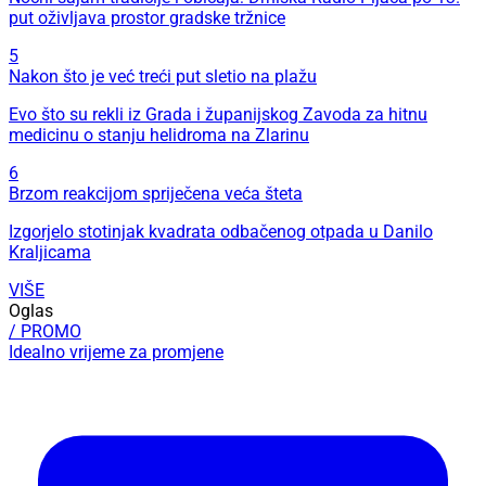
put oživljava prostor gradske tržnice
5
Nakon što je već treći put sletio na plažu
Evo što su rekli iz Grada i županijskog Zavoda za hitnu
medicinu o stanju helidroma na Zlarinu
6
Brzom reakcijom spriječena veća šteta
Izgorjelo stotinjak kvadrata odbačenog otpada u Danilo
Kraljicama
VIŠE
Oglas
/ PROMO
Idealno vrijeme za promjene