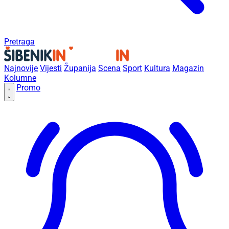
Pretraga
Najnovije
Vijesti
Županija
Scena
Sport
Kultura
Magazin
Kolumne
Promo