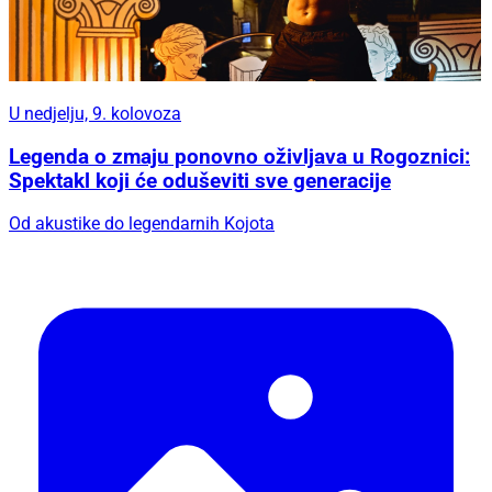
U nedjelju, 9. kolovoza
Legenda o zmaju ponovno oživljava u Rogoznici:
Spektakl koji će oduševiti sve generacije
Od akustike do legendarnih Kojota