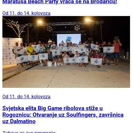
Maratuša Beach Party vraća se na Brodaricu!
Od 11. do 14. kolovoza
Od 11. do 14. kolovoza
Svjetska elita Big Game ribolova stiže u
Rogoznicu: Otvaranje uz Soulfingers, završnica
uz Dalmatino