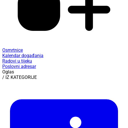
Osmrtnice
Kalendar događanja
Radovi u tijeku
Poslovni adresar
Oglas
/ IZ KATEGORIJE