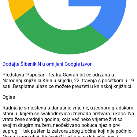
Dodajte ŠibenikIN u omiljeni Google izvor
Predstava 'Papučari' Teatra Gavran bit će održana u
Narodnoj knjižnici Knin u srijedu, 22. travnja s početkom u 19
sati. Besplatne ulaznice možete preuzeti u kninskoj knjižnici.
Oglas
Radnja je smještena u današnje vrijeme, u jednom gradskom
stanu u kojem se svakodnevica iznenada pretvara u kaos. Na
vrata žene srednjih godina, koja već neko vrijeme živi sa
svojim drugim mužem, neočekivano pokuca njezin prvi
suprug – tek pušten iz zatvora zbog zločina koji nije počinio.
Nema kamo otići. Rješenje? Useljava se k bivšoj ženi i