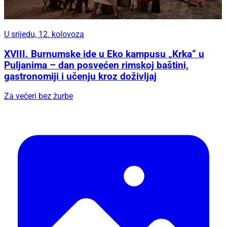
U srijedu, 12. kolovoza
XVIII. Burnumske ide u Eko kampusu „Krka“ u
Puljanima – dan posvećen rimskoj baštini,
gastronomiji i učenju kroz doživljaj
Za večeri bez žurbe