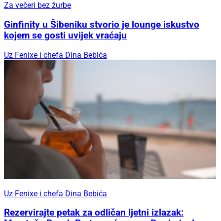
Za večeri bez žurbe
Ginfinity u Šibeniku stvorio je lounge iskustvo
kojem se gosti uvijek vraćaju
Uz Fenixe i chefa Dina Bebića
Uz Fenixe i chefa Dina Bebića
Rezervirajte petak za odličan ljetni izlazak: