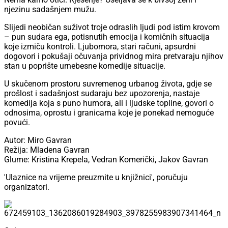
njezinu sadašnjem mužu.
Slijedi neobičan suživot troje odraslih ljudi pod istim krovom
– pun sudara ega, potisnutih emocija i komičnih situacija
koje izmiču kontroli. Ljubomora, stari računi, apsurdni
dogovori i pokušaji očuvanja prividnog mira pretvaraju njihov
stan u poprište urnebesne komedije situacije.
U skučenom prostoru suvremenog urbanog života, gdje se
prošlost i sadašnjost sudaraju bez upozorenja, nastaje
komedija koja s puno humora, ali i ljudske topline, govori o
odnosima, oprostu i granicama koje je ponekad nemoguće
povući.
Autor: Miro Gavran
Režija: Mladena Gavran
Glume: Kristina Krepela, Vedran Komerički, Jakov Gavran
'Ulaznice na vrijeme preuzmite u knjižnici', poručuju
organizatori.