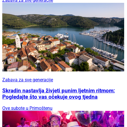
Zabava za sve generacije
Zabava za sve generacije
Skradin nastavlja živjeti punim ljetnim ritmom:
Pogledajte što vas očekuje ovog tjedna
Ove subote u Primoštenu