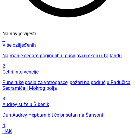
Najnovije vijesti
1
Više ozlijeđenih
Najmanje sedam poginulih u pucnjavi u školi u Tajlandu
2
Četiri intervencije
Pune ruke posla za vatrogasce, požari na području Radučića,
Sedramića i Mokrog polja
3
Audrey stiže u Šibenik
Duh Audrey Hepburn bit će prisutan na Šansoni
4
HAK