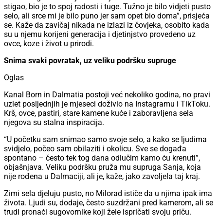
stigao, bio je to spoj radosti i tuge. Tužno je bilo vidjeti pusto
selo, ali srce mi je bilo puno jer sam opet bio doma”, prisjeća
se. Kaže da zavičaj nikada ne izlazi iz čovjeka, osobito kada
su u njemu korijeni generacija i djetinjstvo provedeno uz
ovce, koze i život u prirodi.
Snima svaki povratak, uz veliku podršku supruge
Oglas
Kanal Born in Dalmatia postoji već nekoliko godina, no pravi
uzlet posljednjih je mjeseci doživio na Instagramu i TikToku.
Krš, ovce, pastiri, stare kamene kuće i zaboravljena sela
njegova su stalna inspiracija.
“U početku sam snimao samo svoje selo, a kako se ljudima
svidjelo, počeo sam obilaziti i okolicu. Sve se događa
spontano – često tek tog dana odlučim kamo ću krenuti”,
objašnjava. Veliku podršku pruža mu supruga Sanja, koja
nije rođena u Dalmaciji, ali je, kaže, jako zavoljela taj kraj.
Zimi sela djeluju pusto, no Milorad ističe da u njima ipak ima
života. Ljudi su, dodaje, često suzdržani pred kamerom, ali se
trudi pronaći sugovornike koji žele ispričati svoju priču.