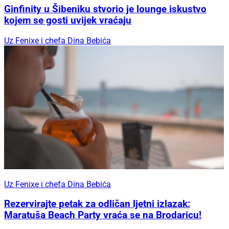
Ginfinity u Šibeniku stvorio je lounge iskustvo
kojem se gosti uvijek vraćaju
Uz Fenixe i chefa Dina Bebića
Uz Fenixe i chefa Dina Bebića
Rezervirajte petak za odličan ljetni izlazak:
Maratuša Beach Party vraća se na Brodaricu!