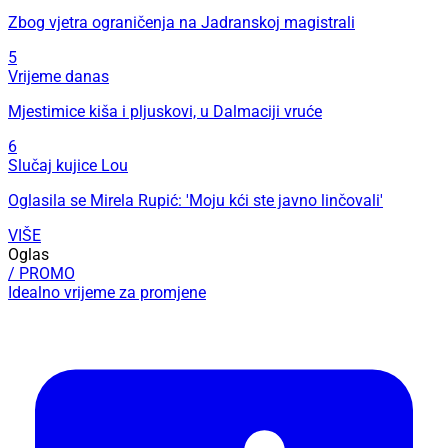
Zbog vjetra ograničenja na Jadranskoj magistrali
5
Vrijeme danas
Mjestimice kiša i pljuskovi, u Dalmaciji vruće
6
Slučaj kujice Lou
Oglasila se Mirela Rupić: 'Moju kći ste javno linčovali'
VIŠE
Oglas
/ PROMO
Idealno vrijeme za promjene