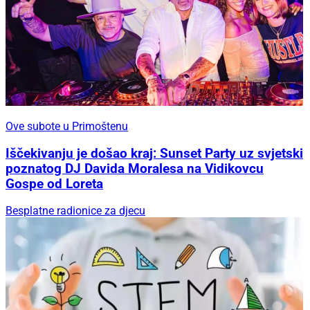
Ove subote u Primoštenu
Iščekivanju je došao kraj: Sunset Party uz svjetski
poznatog DJ Davida Moralesa na Vidikovcu
Gospe od Loreta
Besplatne radionice za djecu