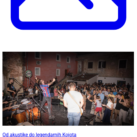
Od akustike do legendarnih Kojota