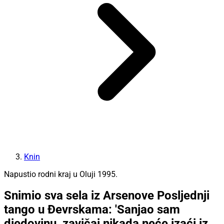
Knin
Napustio rodni kraj u Oluji 1995.
Snimio sva sela iz Arsenove Posljednji
tango u Đevrskama: 'Sanjao sam
djedovinu, zavičaj nikada neće izaći iz