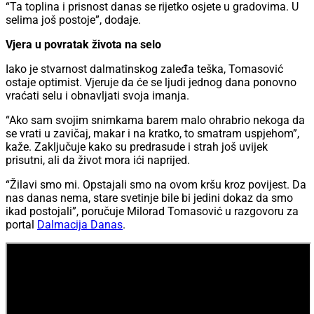
“Ta toplina i prisnost danas se rijetko osjete u gradovima. U
selima još postoje”, dodaje.
Vjera u povratak života na selo
Iako je stvarnost dalmatinskog zaleđa teška, Tomasović
ostaje optimist. Vjeruje da će se ljudi jednog dana ponovno
vraćati selu i obnavljati svoja imanja.
“Ako sam svojim snimkama barem malo ohrabrio nekoga da
se vrati u zavičaj, makar i na kratko, to smatram uspjehom”,
kaže. Zaključuje kako su predrasude i strah još uvijek
prisutni, ali da život mora ići naprijed.
“Žilavi smo mi. Opstajali smo na ovom kršu kroz povijest. Da
nas danas nema, stare svetinje bile bi jedini dokaz da smo
ikad postojali”, poručuje Milorad Tomasović u razgovoru za
portal
Dalmacija Danas
.