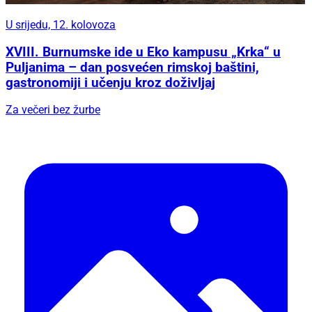
U srijedu, 12. kolovoza
XVIII. Burnumske ide u Eko kampusu „Krka“ u
Puljanima – dan posvećen rimskoj baštini,
gastronomiji i učenju kroz doživljaj
Za večeri bez žurbe