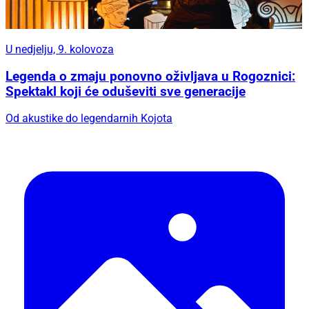
U nedjelju, 9. kolovoza
Legenda o zmaju ponovno oživljava u Rogoznici:
Spektakl koji će oduševiti sve generacije
Od akustike do legendarnih Kojota