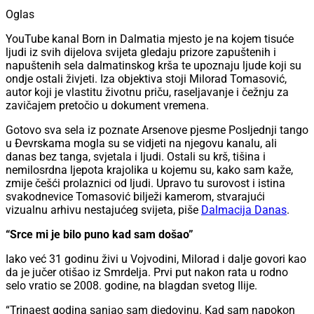
Oglas
YouTube kanal Born in Dalmatia mjesto je na kojem tisuće
ljudi iz svih dijelova svijeta gledaju prizore zapuštenih i
napuštenih sela dalmatinskog krša te upoznaju ljude koji su
ondje ostali živjeti. Iza objektiva stoji Milorad Tomasović,
autor koji je vlastitu životnu priču, raseljavanje i čežnju za
zavičajem pretočio u dokument vremena.
Gotovo sva sela iz poznate Arsenove pjesme Posljednji tango
u Đevrskama mogla su se vidjeti na njegovu kanalu, ali
danas bez tanga, svjetala i ljudi. Ostali su krš, tišina i
nemilosrdna ljepota krajolika u kojemu su, kako sam kaže,
zmije češći prolaznici od ljudi. Upravo tu surovost i istina
svakodnevice Tomasović bilježi kamerom, stvarajući
vizualnu arhivu nestajućeg svijeta, piše
Dalmacija Danas
.
“Srce mi je bilo puno kad sam došao”
Iako već 31 godinu živi u Vojvodini, Milorad i dalje govori kao
da je jučer otišao iz Smrdelja. Prvi put nakon rata u rodno
selo vratio se 2008. godine, na blagdan svetog Ilije.
“Trinaest godina sanjao sam djedovinu. Kad sam napokon