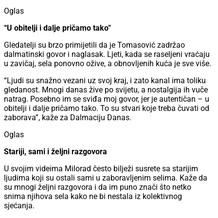
Oglas
“U obitelji i dalje pričamo tako”
Gledatelji su brzo primijetili da je Tomasović zadržao
dalmatinski govor i naglasak. Ljeti, kada se raseljeni vraćaju
u zavičaj, sela ponovno ožive, a obnovljenih kuća je sve više.
“Ljudi su snažno vezani uz svoj kraj, i zato kanal ima toliku
gledanost. Mnogi danas žive po svijetu, a nostalgija ih vuče
natrag. Posebno im se sviđa moj govor, jer je autentičan – u
obitelji i dalje pričamo tako. To su stvari koje treba čuvati od
zaborava”, kaže za Dalmaciju Danas.
Oglas
Stariji, sami i željni razgovora
U svojim videima Milorad često bilježi susrete sa starijim
ljudima koji su ostali sami u zaboravljenim selima. Kaže da
su mnogi željni razgovora i da im puno znači što netko
snima njihova sela kako ne bi nestala iz kolektivnog
sjećanja.