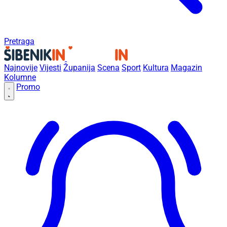
Pretraga
Najnovije
Vijesti
Županija
Scena
Sport
Kultura
Magazin
Kolumne
Promo