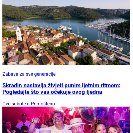
Zabava za sve generacije
Skradin nastavlja živjeti punim ljetnim ritmom:
Pogledajte što vas očekuje ovog tjedna
Ove subote u Primoštenu