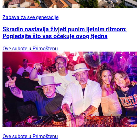
Zabava za sve generacije
Skradin nastavlja živjeti punim ljetnim ritmom:
Pogledajte što vas očekuje ovog tjedna
Ove subote u Primoštenu
Ove subote u Primoštenu