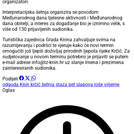
organizatori.
Interpretacijska šetnja organizira se povodom
Međunarodnog dana tjelesne aktivnosti i Međunarodnog
dana obitelji, a interes za događanje bio je iznimno velik, s
više od 130 prijavljenih sudionika.
Turistička zajednica Grada Knina zahvaljuje svima na
razumijevanju i podršci te vjeruje kako će novi termin
omogućiti još ljepši doživljaj prirodnih ljepota rijeke Krčić. Za
sudjelovanje u novom terminu potrebno je prijaviti se putem
e-mail adrese info@tz-knin.hr uz slanje imena i prezimena
zainteresiranih sudionika.
Podijeli
odgoda
Knin
krčić
šetnja
staza pet slapova
loše vrijeme
Oglas