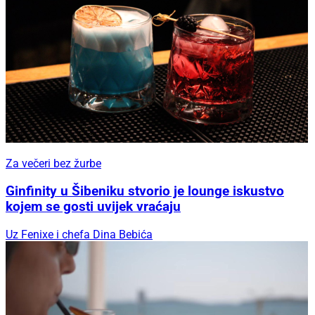
Za večeri bez žurbe
Ginfinity u Šibeniku stvorio je lounge iskustvo
kojem se gosti uvijek vraćaju
Uz Fenixe i chefa Dina Bebića