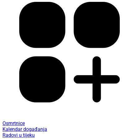
Osmrtnice
Kalendar događanja
Radovi u tijeku