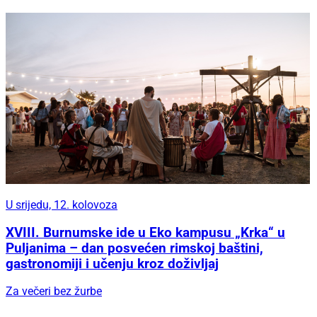
U srijedu, 12. kolovoza
XVIII. Burnumske ide u Eko kampusu „Krka“ u
Puljanima – dan posvećen rimskoj baštini,
gastronomiji i učenju kroz doživljaj
Za večeri bez žurbe