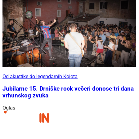
Od akustike do legendarnih Kojota
Jubilarne 15. Drniške rock večeri donose tri dana
vrhunskog zvuka
Oglas