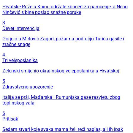
Hrvatske Ruže u Kninu održale koncert za pamćenje, a Neno
Ninčević s bine poslao snažne poruke
3
Devet intervencija
Gorjelo u Mirlović Zagori, požar na području Turića gasile i
zračne snage
4
Tri veleposlanika
Zelenski smijenio ukrajinskog veleposlanika u Hrvatskoj
5
Zdravstveno upozorenje
Italija se prži, Mađarska i Rumunjska gase rasvjetu zbog
toplinskog vala
6
Pritisak
Sedam stvari koje svaka mama želi reći naglas, ali ih ipak