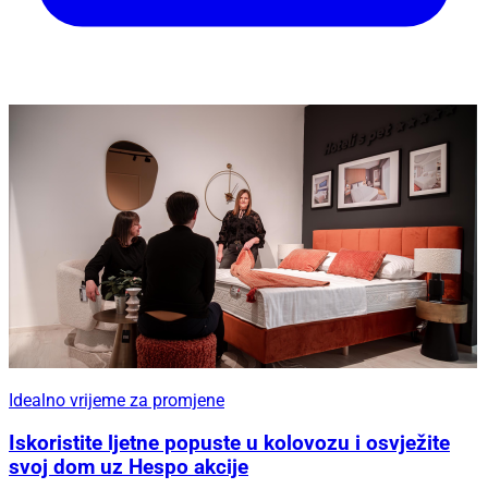
Idealno vrijeme za promjene
Iskoristite ljetne popuste u kolovozu i osvježite
svoj dom uz Hespo akcije