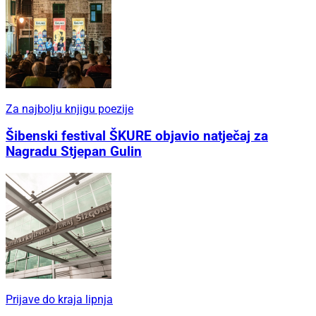
Za najbolju knjigu poezije
Šibenski festival ŠKURE objavio natječaj za
Nagradu Stjepan Gulin
Prijave do kraja lipnja