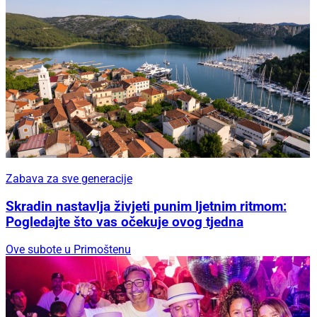
Zabava za sve generacije
Skradin nastavlja živjeti punim ljetnim ritmom:
Pogledajte što vas očekuje ovog tjedna
Ove subote u Primoštenu