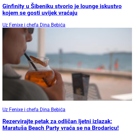
Ginfinity u Šibeniku stvorio je lounge iskustvo
kojem se gosti uvijek vraćaju
Uz Fenixe i chefa Dina Bebića
Uz Fenixe i chefa Dina Bebića
Rezervirajte petak za odličan ljetni izlazak:
Maratuša Beach Party vraća se na Brodaricu!