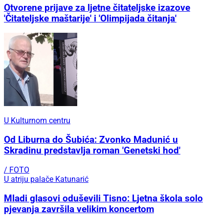
Otvorene prijave za ljetne čitateljske izazove
'Čitateljske maštarije' i 'Olimpijada čitanja'
U Kulturnom centru
Od Liburna do Šubića: Zvonko Madunić u
Skradinu predstavlja roman 'Genetski hod'
/ FOTO
U atriju palače Katunarić
Mladi glasovi oduševili Tisno: Ljetna škola solo
pjevanja završila velikim koncertom