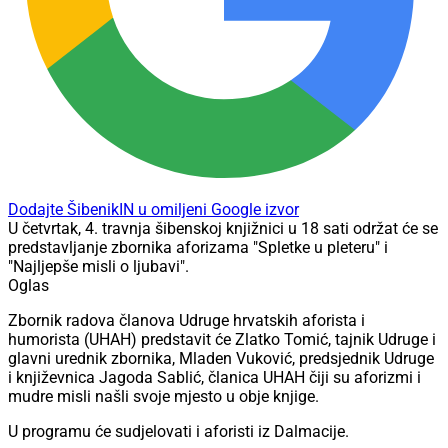
Dodajte ŠibenikIN u omiljeni Google izvor
U četvrtak, 4. travnja šibenskoj knjižnici u 18 sati održat će se
predstavljanje zbornika aforizama "Spletke u pleteru" i
"Najljepše misli o ljubavi".
Oglas
Zbornik radova članova Udruge hrvatskih aforista i
humorista (UHAH) predstavit će Zlatko Tomić, tajnik Udruge i
glavni urednik zbornika, Mladen Vuković, predsjednik Udruge
i književnica Jagoda Sablić, članica UHAH čiji su aforizmi i
mudre misli našli svoje mjesto u obje knjige.
U programu će sudjelovati i aforisti iz Dalmacije.