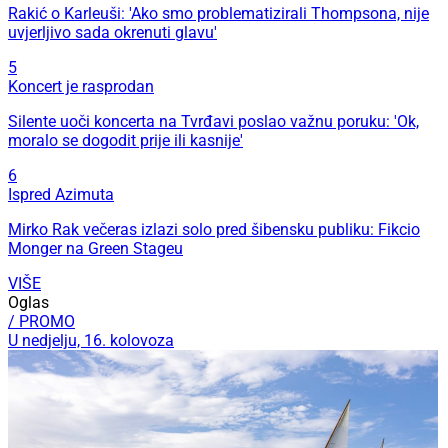
Rakić o Karleuši: 'Ako smo problematizirali Thompsona, nije
uvjerljivo sada okrenuti glavu'
5
Koncert je rasprodan
Silente uoči koncerta na Tvrđavi poslao važnu poruku: 'Ok,
moralo se dogodit prije ili kasnije'
6
Ispred Azimuta
Mirko Rak večeras izlazi solo pred šibensku publiku: Fikcio
Monger na Green Stageu
VIŠE
Oglas
/ PROMO
U nedjelju, 16. kolovoza