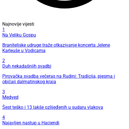
Najnovije vijesti
1
Na Veliku Gospu
Braniteljske udruge traže otkazivanje koncerta Jelene
Karleuše u Vodicama
2
Duh nekadašnjih svadbi
Pirovačka svadba večeras na Rudini: Tradicija, pjesma i
običaji dalmatinskog kraja
3
Medved
Šest teško i 13 lakše ozlijeđenih u sudaru vlakova
4
Najavljen nastup u Haciendi