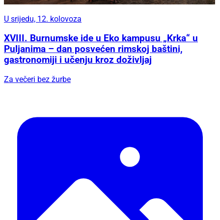
U srijedu, 12. kolovoza
XVIII. Burnumske ide u Eko kampusu „Krka“ u
Puljanima – dan posvećen rimskoj baštini,
gastronomiji i učenju kroz doživljaj
Za večeri bez žurbe