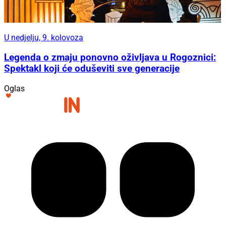
U nedjelju, 9. kolovoza
Legenda o zmaju ponovno oživljava u Rogoznici:
Spektakl koji će oduševiti sve generacije
Oglas