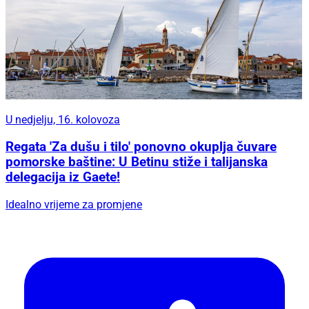
U nedjelju, 16. kolovoza
Regata 'Za dušu i tilo' ponovno okuplja čuvare
pomorske baštine: U Betinu stiže i talijanska
delegacija iz Gaete!
Idealno vrijeme za promjene