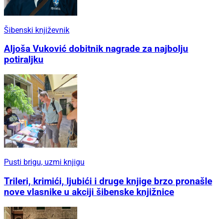
Šibenski književnik
Aljoša Vuković dobitnik nagrade za najbolju
potiraljku
Pusti brigu, uzmi knjigu
Trileri, krimići, ljubići i druge knjige brzo pronašle
nove vlasnike u akciji šibenske knjižnice