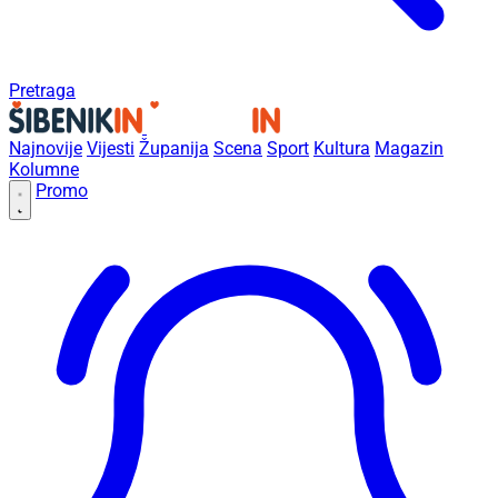
Pretraga
Najnovije
Vijesti
Županija
Scena
Sport
Kultura
Magazin
Kolumne
Promo