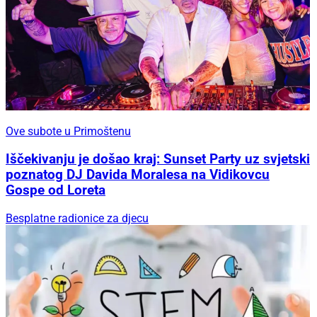
Ove subote u Primoštenu
Iščekivanju je došao kraj: Sunset Party uz svjetski
poznatog DJ Davida Moralesa na Vidikovcu
Gospe od Loreta
Besplatne radionice za djecu