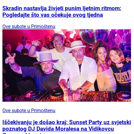
Skradin nastavlja živjeti punim ljetnim ritmom:
Pogledajte što vas očekuje ovog tjedna
Ove subote u Primoštenu
Ove subote u Primoštenu
Iščekivanju je došao kraj: Sunset Party uz svjetski
poznatog DJ Davida Moralesa na Vidikovcu