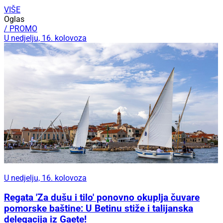
VIŠE
Oglas
/ PROMO
U nedjelju, 16. kolovoza
U nedjelju, 16. kolovoza
Regata 'Za dušu i tilo' ponovno okuplja čuvare
pomorske baštine: U Betinu stiže i talijanska
delegacija iz Gaete!