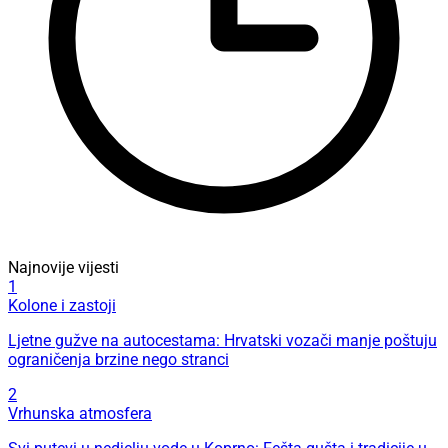
Najnovije vijesti
1
Kolone i zastoji
Ljetne gužve na autocestama: Hrvatski vozači manje poštuju
ograničenja brzine nego stranci
2
Vrhunska atmosfera