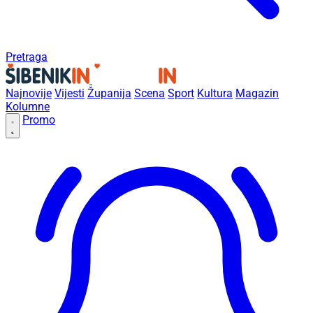
Pretraga
Najnovije
Vijesti
Županija
Scena
Sport
Kultura
Magazin
Kolumne
Promo