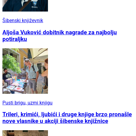
Šibenski književnik
Aljoša Vuković dobitnik nagrade za najbolju
potiraljku
Pusti brigu, uzmi knjigu
Trileri, krimići, ljubići i druge knjige brzo pronašle
nove vlasnike u akciji šibenske knjižnice