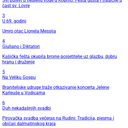
Svi putevi u nedjelju vode u Koprno: Fešta gušta i tradicije u
čast sv. Lovre
3
U 69. godini
Umro otac Lionela Messija
4
Giuliano i Diktatori
Kašićka fešta okupila brojne posjetitelje uz glazbu, dobru
hranu i druženje
5
Na Veliku Gospu
Braniteljske udruge traže otkazivanje koncerta Jelene
Karleuše u Vodicama
6
Duh nekadašnjih svadbi
Pirovačka svadba večeras na Rudini: Tradicija, pjesma i
običaji dalmatinskog kraja