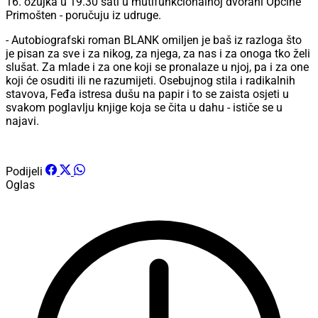
16. ožujka u 19.30 sati u mutifunkcionalnoj dvorani Općine
Primošten - poručuju iz udruge.
- Autobiografski roman BLANK omiljen je baš iz razloga što
je pisan za sve i za nikog, za njega, za nas i za onoga tko želi
slušat. Za mlade i za one koji se pronalaze u njoj, pa i za one
koji će osuditi ili ne razumijeti. Osebujnog stila i radikalnih
stavova, Feđa istresa dušu na papir i to se zaista osjeti u
svakom poglavlju knjige koja se čita u dahu - ističe se u
najavi.
Podijeli
Oglas