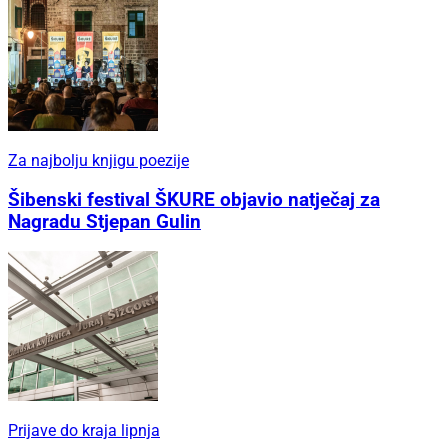
Za najbolju knjigu poezije
Šibenski festival ŠKURE objavio natječaj za
Nagradu Stjepan Gulin
Prijave do kraja lipnja