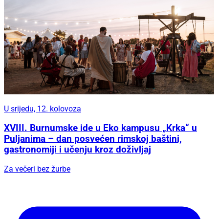
U srijedu, 12. kolovoza
XVIII. Burnumske ide u Eko kampusu „Krka“ u
Puljanima – dan posvećen rimskoj baštini,
gastronomiji i učenju kroz doživljaj
Za večeri bez žurbe