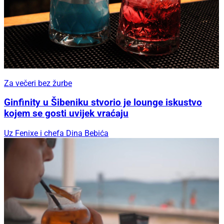
Za večeri bez žurbe
Ginfinity u Šibeniku stvorio je lounge iskustvo
kojem se gosti uvijek vraćaju
Uz Fenixe i chefa Dina Bebića