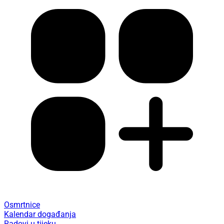
Osmrtnice
Kalendar događanja
Radovi u tijeku