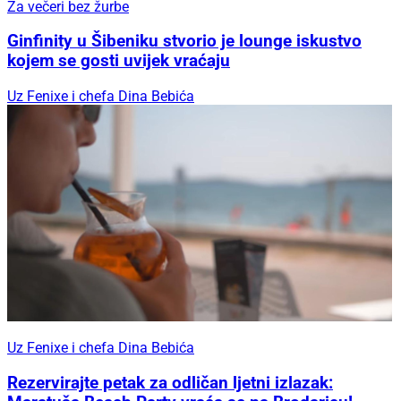
Za večeri bez žurbe
Ginfinity u Šibeniku stvorio je lounge iskustvo
kojem se gosti uvijek vraćaju
Uz Fenixe i chefa Dina Bebića
Uz Fenixe i chefa Dina Bebića
Rezervirajte petak za odličan ljetni izlazak: