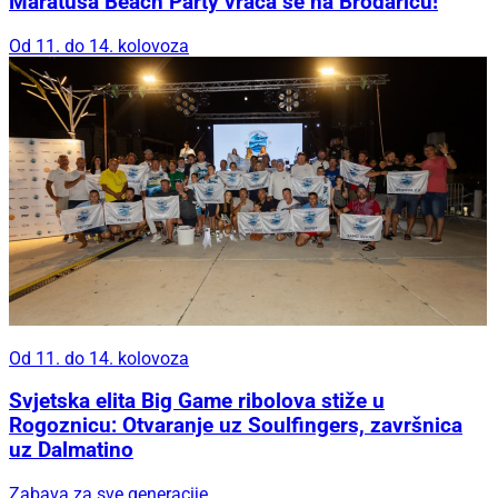
Maratuša Beach Party vraća se na Brodaricu!
Od 11. do 14. kolovoza
Od 11. do 14. kolovoza
Svjetska elita Big Game ribolova stiže u
Rogoznicu: Otvaranje uz Soulfingers, završnica
uz Dalmatino
Zabava za sve generacije