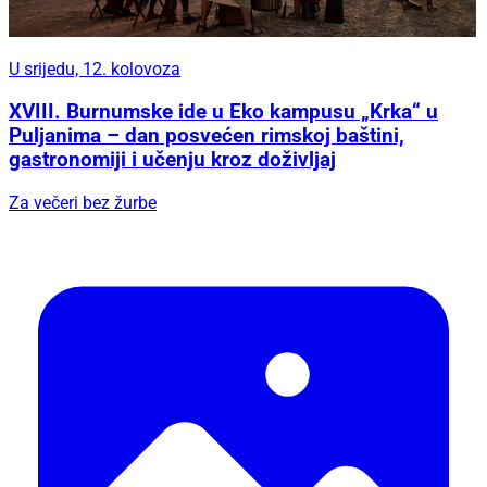
U srijedu, 12. kolovoza
XVIII. Burnumske ide u Eko kampusu „Krka“ u
Puljanima – dan posvećen rimskoj baštini,
gastronomiji i učenju kroz doživljaj
Za večeri bez žurbe