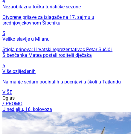
4
Nezaobilazna točka turističke sezone
Otvorene prijave za izlagače na 17. sajmu u
srednjovjekovnom Šibeniku
5
Veliko slavlje u Milanu
Stigla prinova: Hrvatski reprezentativac Petar Sučić i
Šibenčanka Matea postali roditelji dječaka
6
Više ozlijeđenih
Najmanje sedam poginulih u pucnjavi u školi u Tajlandu
VIŠE
Oglas
/ PROMO
U nedjelju, 16. kolovoza