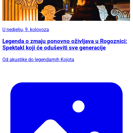
U nedjelju, 9. kolovoza
Legenda o zmaju ponovno oživljava u Rogoznici:
Spektakl koji će oduševiti sve generacije
Od akustike do legendarnih Kojota