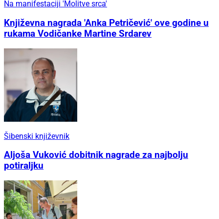
Na manifestaciji 'Molitve srca'
Književna nagrada 'Anka Petričević' ove godine u
rukama Vodičanke Martine Srdarev
Šibenski književnik
Aljoša Vuković dobitnik nagrade za najbolju
potiraljku