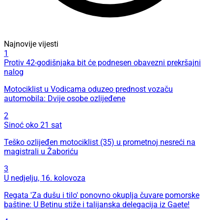
Najnovije vijesti
1
Protiv 42-godišnjaka bit će podnesen obavezni prekršajni
nalog
Motociklist u Vodicama oduzeo prednost vozaču
automobila: Dvije osobe ozlijeđene
2
Sinoć oko 21 sat
Teško ozlijeđen motociklist (35) u prometnoj nesreći na
magistrali u Žaboriću
3
U nedjelju, 16. kolovoza
Regata 'Za dušu i tilo' ponovno okuplja čuvare pomorske
baštine: U Betinu stiže i talijanska delegacija iz Gaete!