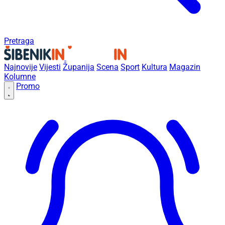
Pretraga
Najnovije
Vijesti
Županija
Scena
Sport
Kultura
Magazin
Kolumne
Promo