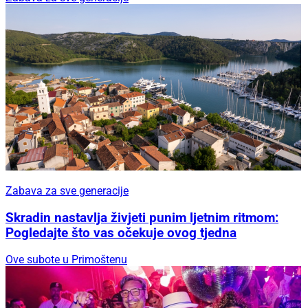
Zabava za sve generacije
Skradin nastavlja živjeti punim ljetnim ritmom:
Pogledajte što vas očekuje ovog tjedna
Ove subote u Primoštenu