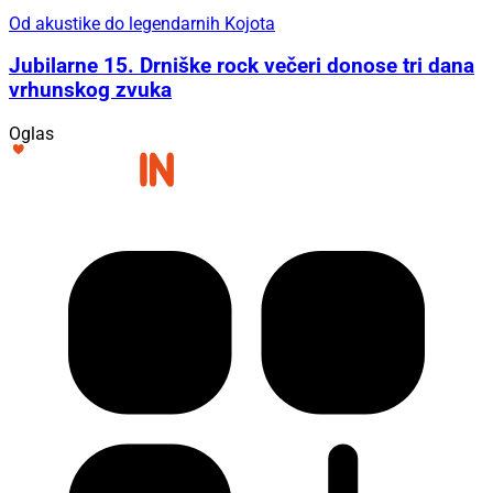
Od akustike do legendarnih Kojota
Jubilarne 15. Drniške rock večeri donose tri dana
vrhunskog zvuka
Oglas