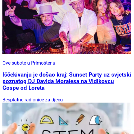
Ove subote u Primoštenu
Iščekivanju je došao kraj: Sunset Party uz svjetski
poznatog DJ Davida Moralesa na Vidikovcu
Gospe od Loreta
Besplatne radionice za djecu