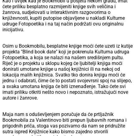
Kao i uvijek kad je Bookmobil u posjetu nekom gradu, imat
ćete priliku besplatno razmijeniti knjige svih veličina i
žanrova, sudjelovati u interaktivnim razgovorima o
književnosti, kupiti putopise objavljene u nakladi Kulturne
udruge Fotopoetika i na taj način podržati ovu originalnu
inicijativu.
Osim u Bookmobilu, besplatne knjige moći ćete uzeti iz kutije
projekta "Blind book date" koji je pokrenula Kulturna udruga
Fotopoetika, a koja se nalazi na našem središnjem pultu.
Riječ je o projektu u sklopu kojeg će ljubitelji knjiga moći
donirati umotane knjige u našoj knjižnici ili na nekoj od
lokacija malih knjižnica. Svatko tko donira knjigu moći će
jednu i odabrati, čime će to postati svojevrsni spoj na slijepo,
a svaka umotana knjiga će biti iznenađenje. Tako ćete svi
imati priliku otkriti nešto novo i nepoznato, istražujući nove
autore i žanrove.
Maja nam s oduševljenjem poručuje da će prtljažnik
Bookmobila za Valentinovo biti prepun ljubavnih romana i
prigodnih priča, stoga vas pozivamo da nam se pridružite
sutra ispred Knjižnice kako bismo zajedno stvorili