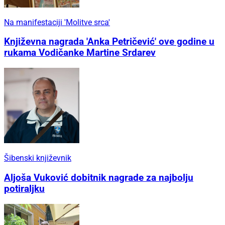
Na manifestaciji 'Molitve srca'
Književna nagrada 'Anka Petričević' ove godine u
rukama Vodičanke Martine Srdarev
Šibenski književnik
Aljoša Vuković dobitnik nagrade za najbolju
potiraljku