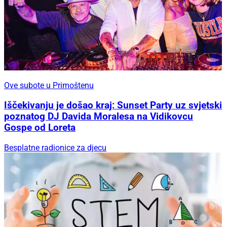
Ove subote u Primoštenu
Iščekivanju je došao kraj: Sunset Party uz svjetski
poznatog DJ Davida Moralesa na Vidikovcu
Gospe od Loreta
Besplatne radionice za djecu