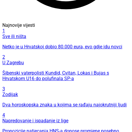
Najnovije vijesti
1
Sve ili ništa
Netko je u Hrvatskoj dobio 80.000 eura, evo gdje idu novci
2
U Zagrebu
Šibenski vaterpolisti Kundid, Cvitan, Lokas i Bujas s
Hrvatskom U16 do polufinala SP-a
3
Zodijak
Dva horoskopska znaka u kojima se rađaju najokrutniji ljudi
4
Napredovanje i ispadanje iz lige
Propozicije natjecanja HNS-a donose promjene posebno