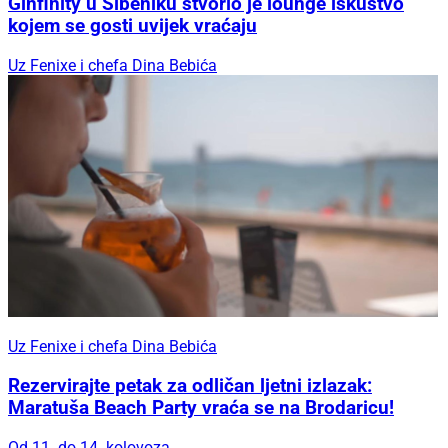
Ginfinity u Šibeniku stvorio je lounge iskustvo
kojem se gosti uvijek vraćaju
Uz Fenixe i chefa Dina Bebića
Uz Fenixe i chefa Dina Bebića
Rezervirajte petak za odličan ljetni izlazak:
Maratuša Beach Party vraća se na Brodaricu!
Od 11. do 14. kolovoza