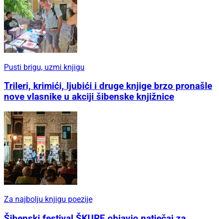
Pusti brigu, uzmi knjigu
Trileri, krimići, ljubići i druge knjige brzo pronašle
nove vlasnike u akciji šibenske knjižnice
Za najbolju knjigu poezije
Šibenski festival ŠKURE objavio natječaj za