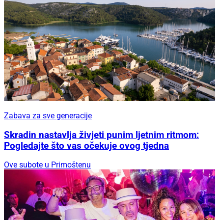
Zabava za sve generacije
Skradin nastavlja živjeti punim ljetnim ritmom:
Pogledajte što vas očekuje ovog tjedna
Ove subote u Primoštenu