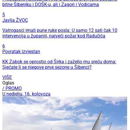
bitne Šibeniku i DOŠK-u, ali i Zagori i Vodicama
5
Javlja ŽVOC
Vatrogasci imali pune ruke posla: U samo 12 sati čak 10
intervencija u županiji, najveći požar kod Radučića
6
Povratak izvjestan
KK Zabok se oprostio od Širka i zaželio mu sreću doma:
Sjećate li se njegove prve sezone u Šibenci?
VIŠE
Oglas
/ PROMO
U nedjelju, 16. kolovoza