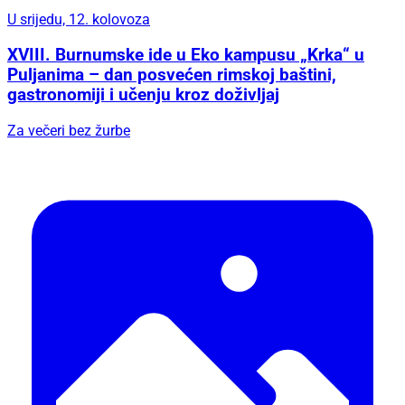
U srijedu, 12. kolovoza
XVIII. Burnumske ide u Eko kampusu „Krka“ u
Puljanima – dan posvećen rimskoj baštini,
gastronomiji i učenju kroz doživljaj
Za večeri bez žurbe