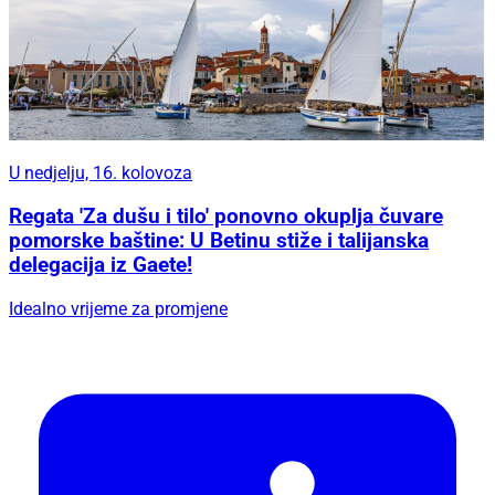
U nedjelju, 16. kolovoza
Regata 'Za dušu i tilo' ponovno okuplja čuvare
pomorske baštine: U Betinu stiže i talijanska
delegacija iz Gaete!
Idealno vrijeme za promjene