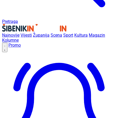
Pretraga
Najnovije
Vijesti
Županija
Scena
Sport
Kultura
Magazin
Kolumne
Promo