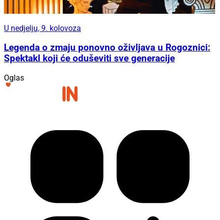
U nedjelju, 9. kolovoza
Legenda o zmaju ponovno oživljava u Rogoznici:
Spektakl koji će oduševiti sve generacije
Oglas