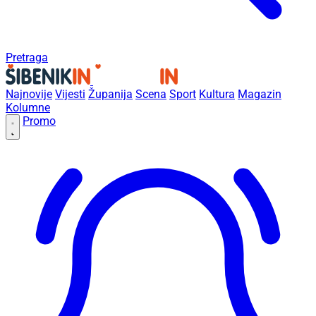
Pretraga
Najnovije
Vijesti
Županija
Scena
Sport
Kultura
Magazin
Kolumne
Promo