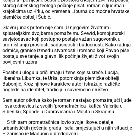
starog šibenskog teologa počinje pisati roman o ljudima i
krajolicima uz Krku, od vremena Liburna do moćne hrvatske
plemićke obitelji Šubić.
Glavni junak pritom nije sam. U njegovim životnim i
spisateljskim dvojbama pomaže mu Svevid, kompjutorski
savjetodavac koji postupno postaje važan sugovornik u
promišljanju prošlosti, sadašnjosti i budućnosti. Kako radnja
odmiče, granice između stvarnosti i romana koji Pavao piše
postaju sve tanje, a glavni lik počinje živjeti život svojih
povijesnih uzora.
Posebnu ulogu u priči imaju i žene koje susreće, Lucija,
liberalna Liburnka, te Urša, potomkinja plemićke obitelji
Babonjić. Kroz njihove karaktere autor istražuje različite
poglede na identitet, tradiciju i suvremeno društvo.
Sam autor otkriva kako je roman nastajao promatrajući ljude
i svakodnevicu iz svojih 'promatračnica', kafića Valerija u
Šibeniku, Šponde u Dubravicama i Mojita u Skradinu.
– S tih sam promatračnica lovio svoje likove, detalje
urbanističkih rješenja grada i sela, smještajući u njih situacije
– zapisao je Madunić u predgovoru.