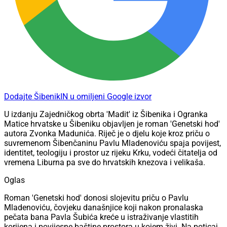
Dodajte ŠibenikIN u omiljeni Google izvor
U izdanju Zajedničkog obrta 'Madit' iz Šibenika i Ogranka
Matice hrvatske u Šibeniku objavljen je roman 'Genetski hod'
autora Zvonka Madunića. Riječ je o djelu koje kroz priču o
suvremenom Šibenčaninu Pavlu Mladenoviću spaja povijest,
identitet, teologiju i prostor uz rijeku Krku, vodeći čitatelja od
vremena Liburna pa sve do hrvatskih knezova i velikaša.
Oglas
Roman 'Genetski hod' donosi slojevitu priču o Pavlu
Mladenoviću, čovjeku današnjice koji nakon pronalaska
pečata bana Pavla Šubića kreće u istraživanje vlastitih
korijena i povijesne baštine prostora u kojem živi. Na poticaj