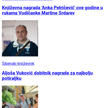
Književna nagrada 'Anka Petričević' ove godine u
rukama Vodičanke Martine Srdarev
Šibenski književnik
Aljoša Vuković dobitnik nagrade za najbolju
potiraljku