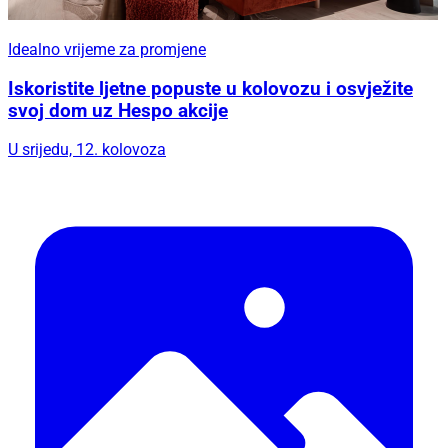
Idealno vrijeme za promjene
Iskoristite ljetne popuste u kolovozu i osvježite
svoj dom uz Hespo akcije
U srijedu, 12. kolovoza