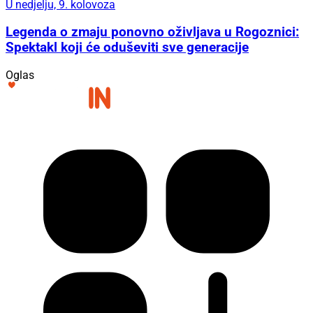
U nedjelju, 9. kolovoza
Legenda o zmaju ponovno oživljava u Rogoznici:
Spektakl koji će oduševiti sve generacije
Oglas