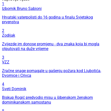
1
Izbornik Bruno Sabioni
Hrvatski vaterpolisti do 16 godina u finalu Svjetskog
prvenstva
2
Zodijak
Zvijezde im donose promjenu - dva znaka koja bi mogla
otputovati na duže vrijeme
3
VZZ
Zračne snage pomagale u gašenju požara kod Ljubotića,
Dvornice i Crivca
4
Sveti Dominik
Biskup Rogić predvodio misu u šibenskom ženskom
dominikanskom samostanu
5