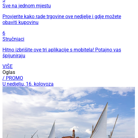
Sve na jednom mjestu
Provjerite kako rade trgovine ove nedjelje i gdje možete
obaviti kupovinu
6
Stručnjaci
Hitno izbrišite ove tri aplikacije s mobitela! Potajno vas
špijuniraju
VIŠE
Oglas
/ PROMO
U nedjelju, 16. kolovoza