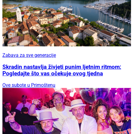
Zabava za sve generacije
Skradin nastavlja živjeti punim ljetnim ritmom:
Pogledajte što vas očekuje ovog tjedna
Ove subote u Primoštenu