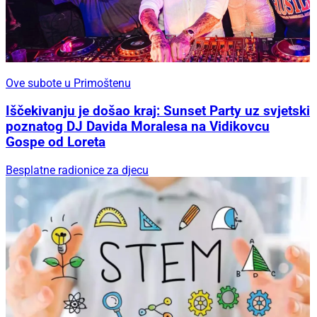
Ove subote u Primoštenu
Iščekivanju je došao kraj: Sunset Party uz svjetski
poznatog DJ Davida Moralesa na Vidikovcu
Gospe od Loreta
Besplatne radionice za djecu