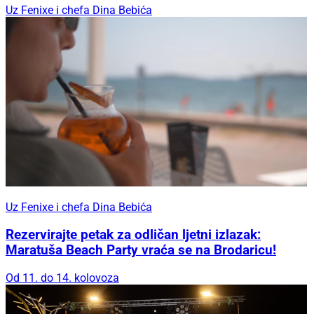
Uz Fenixe i chefa Dina Bebića
Uz Fenixe i chefa Dina Bebića
Rezervirajte petak za odličan ljetni izlazak:
Maratuša Beach Party vraća se na Brodaricu!
Od 11. do 14. kolovoza