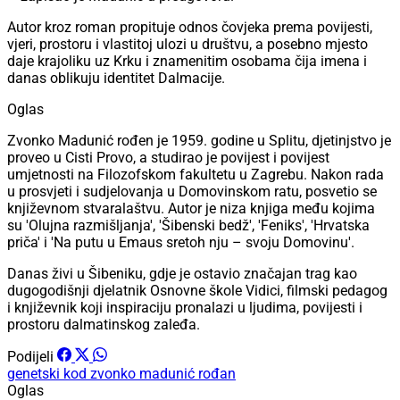
Autor kroz roman propituje odnos čovjeka prema povijesti,
vjeri, prostoru i vlastitoj ulozi u društvu, a posebno mjesto
daje krajoliku uz Krku i znamenitim osobama čija imena i
danas oblikuju identitet Dalmacije.
Oglas
Zvonko Madunić rođen je 1959. godine u Splitu, djetinjstvo je
proveo u Cisti Provo, a studirao je povijest i povijest
umjetnosti na Filozofskom fakultetu u Zagrebu. Nakon rada
u prosvjeti i sudjelovanja u Domovinskom ratu, posvetio se
književnom stvaralaštvu. Autor je niza knjiga među kojima
su 'Olujna razmišljanja', 'Šibenski bedž', 'Feniks', 'Hrvatska
priča' i 'Na putu u Emaus sretoh nju – svoju Domovinu'.
Danas živi u Šibeniku, gdje je ostavio značajan trag kao
dugogodišnji djelatnik Osnovne škole Vidici, filmski pedagog
i književnik koji inspiraciju pronalazi u ljudima, povijesti i
prostoru dalmatinskog zaleđa.
Podijeli
genetski kod
zvonko madunić
rođan
Oglas