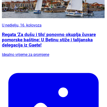
U nedjelju, 16. kolovoza
Regata 'Za dušu i tilo' ponovno okuplja čuvare
pomorske baštine: U Betinu stiže i talijanska
delegacija iz Gaete!
Idealno vrijeme za promjene