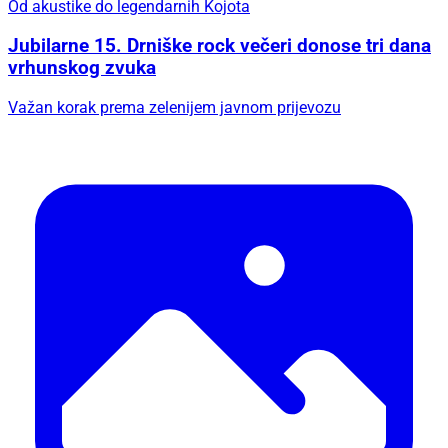
Od akustike do legendarnih Kojota
Jubilarne 15. Drniške rock večeri donose tri dana
vrhunskog zvuka
Važan korak prema zelenijem javnom prijevozu