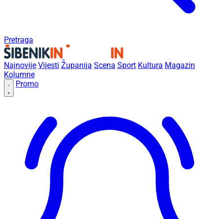
Pretraga
Najnovije
Vijesti
Županija
Scena
Sport
Kultura
Magazin
Kolumne
Promo