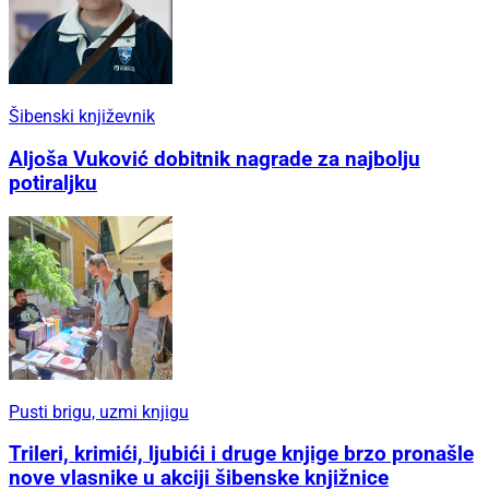
Šibenski književnik
Aljoša Vuković dobitnik nagrade za najbolju
potiraljku
Pusti brigu, uzmi knjigu
Trileri, krimići, ljubići i druge knjige brzo pronašle
nove vlasnike u akciji šibenske knjižnice