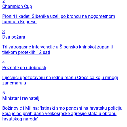
2
Champion Cup
Pioniri i kadeti Šibenika uzeli po broncu na nogometnom
turniru u Kupresu
3
Dva požara
Tri vatrogasne intervencije u Šibensko-kninskoj županiji
tijekom proteklih 12 sati
4
Poznate po udobnosti
Liječnici upozoravaju na jednu manu Crocsica koju mnogi
zanemaruju
5
Ministar i ravnatelj
Božinović i Milina: ‘Istinski smo ponosni na hrvatsku policiju
koja je od prvih dana velikosrpske agresije stala u obranu
hrvatskog naroda’