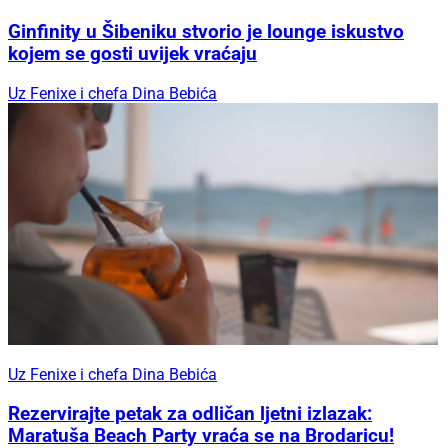
Ginfinity u Šibeniku stvorio je lounge iskustvo
kojem se gosti uvijek vraćaju
Uz Fenixe i chefa Dina Bebića
Uz Fenixe i chefa Dina Bebića
Rezervirajte petak za odličan ljetni izlazak:
Maratuša Beach Party vraća se na Brodaricu!