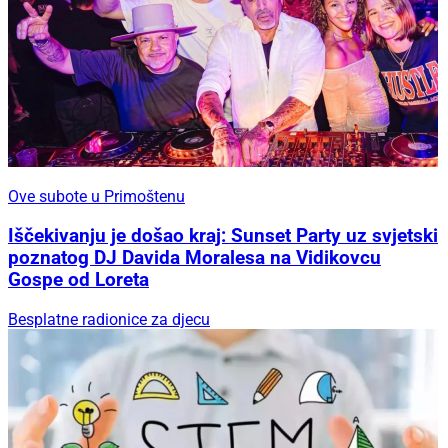
Ove subote u Primoštenu
Iščekivanju je došao kraj: Sunset Party uz svjetski
poznatog DJ Davida Moralesa na Vidikovcu
Gospe od Loreta
Besplatne radionice za djecu