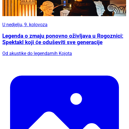
U nedjelju, 9. kolovoza
Legenda o zmaju ponovno oživljava u Rogoznici:
Spektakl koji će oduševiti sve generacije
Od akustike do legendarnih Kojota