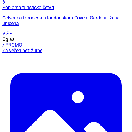
6
Poplarna turistička četvrt
Četvorica izbodena u londonskom Covent Gardenu, žena
uhićena
VIŠE
Oglas
/ PROMO
Za večeri bez žurbe