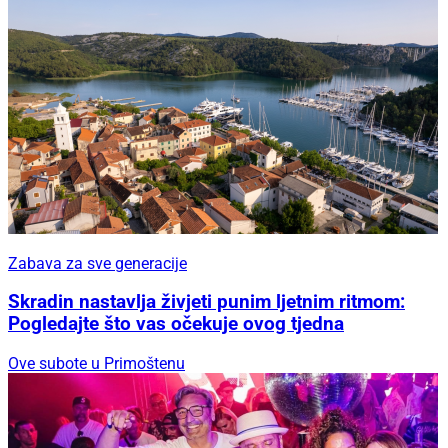
Zabava za sve generacije
Skradin nastavlja živjeti punim ljetnim ritmom:
Pogledajte što vas očekuje ovog tjedna
Ove subote u Primoštenu