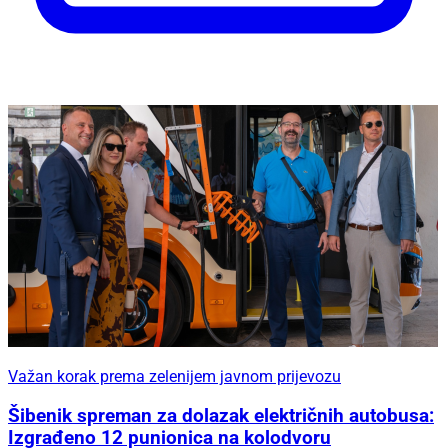
Važan korak prema zelenijem javnom prijevozu
Šibenik spreman za dolazak električnih autobusa:
Izgrađeno 12 punionica na kolodvoru