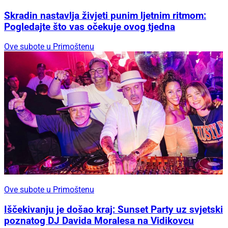
Skradin nastavlja živjeti punim ljetnim ritmom:
Pogledajte što vas očekuje ovog tjedna
Ove subote u Primoštenu
Ove subote u Primoštenu
Iščekivanju je došao kraj: Sunset Party uz svjetski
poznatog DJ Davida Moralesa na Vidikovcu