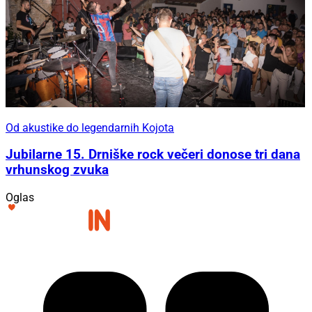
Od akustike do legendarnih Kojota
Jubilarne 15. Drniške rock večeri donose tri dana
vrhunskog zvuka
Oglas