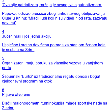
3
'Ovo nije patriotizam, mržnja je nespojiva s patriotizmom'
Pupovac održao pressicu zbog 'antiustavnog obilježavanja
Oluje' u Kninu: 'Mladi ljudi koji nisu vidjeli 'r' od rata, zazivaju
novi rat'
4
Jučer imali i još jednu akciju
Uspješno i sretno dovršena potraga za starijom ženom koja
je nestala na Srimi
5
Organizatori imaju poruku za vlasnike vezova u vanjskom
portu
Šepurinski 'Burtiž' uz tradicionalnu regatu donosi i bogat
cjelodnevni program na otok
6
Prijave otvorene
Dječji malonogometni turnir okuplja mlade sportske nade na
Zlarinu