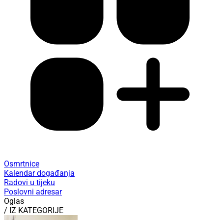
Osmrtnice
Kalendar događanja
Radovi u tijeku
Poslovni adresar
Oglas
/ IZ KATEGORIJE