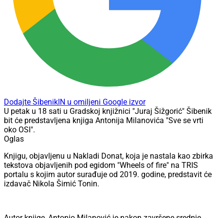
Dodajte ŠibenikIN u omiljeni Google izvor
U petak u 18 sati u Gradskoj knjižnici "Juraj Šižgorić" Šibenik
bit će predstavljena knjiga Antonija Milanovića "Sve se vrti
oko OSI".
Oglas
Knjigu, objavljenu u Nakladi Donat, koja je nastala kao zbirka
tekstova objavljenih pod egidom "Wheels of fire" na TRIS
portalu s kojim autor surađuje od 2019. godine, predstavit će
izdavač Nikola Šimić Tonin.
Autor knjige, Antonio Milanović je nakon završene srednje