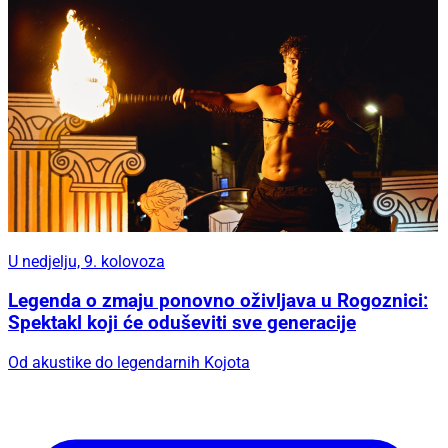
U nedjelju, 9. kolovoza
Legenda o zmaju ponovno oživljava u Rogoznici:
Spektakl koji će oduševiti sve generacije
Od akustike do legendarnih Kojota