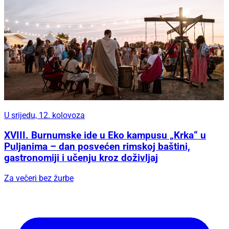
U srijedu, 12. kolovoza
XVIII. Burnumske ide u Eko kampusu „Krka“ u
Puljanima – dan posvećen rimskoj baštini,
gastronomiji i učenju kroz doživljaj
Za večeri bez žurbe