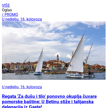
VIŠE
Oglas
/ PROMO
U nedjelju, 16. kolovoza
U nedjelju, 16. kolovoza
Regata 'Za dušu i tilo' ponovno okuplja čuvare
pomorske baštine: U Betinu stiže i talijanska
delegacija iz Gaete!