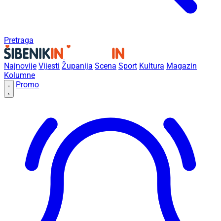
Pretraga
Najnovije
Vijesti
Županija
Scena
Sport
Kultura
Magazin
Kolumne
Promo