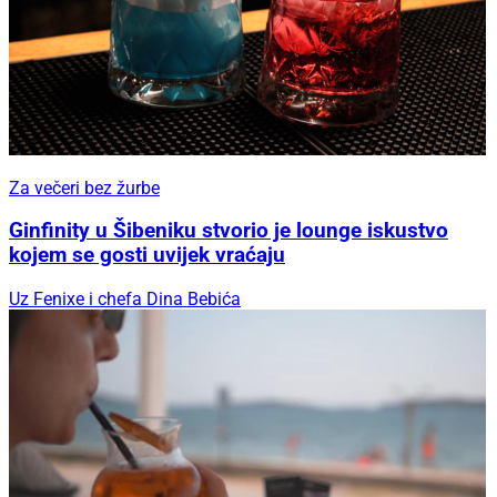
Za večeri bez žurbe
Ginfinity u Šibeniku stvorio je lounge iskustvo
kojem se gosti uvijek vraćaju
Uz Fenixe i chefa Dina Bebića