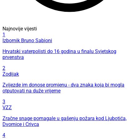
Najnovije vijesti
1
Izbornik Bruno Sabioni
Hrvatski vaterpolisti do 16 godina u finalu Svjetskog
prvenstva
2
Zodijak
Zvijezde im donose promjenu - dva znaka koja bi mogla
otputovati na duže vrijeme
3
VZZ
Zračne snage pomagale u gašenju požara kod Ljubotića,
Dvornice i Crivca
4