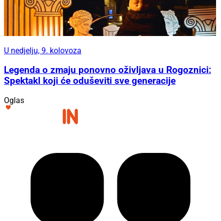
U nedjelju, 9. kolovoza
Legenda o zmaju ponovno oživljava u Rogoznici:
Spektakl koji će oduševiti sve generacije
Oglas