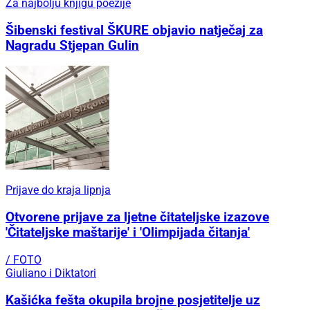
Za najbolju knjigu poezije
Šibenski festival ŠKURE objavio natječaj za
Nagradu Stjepan Gulin
Prijave do kraja lipnja
Otvorene prijave za ljetne čitateljske izazove
'Čitateljske maštarije' i 'Olimpijada čitanja'
/ FOTO
Giuliano i Diktatori
Kašićka fešta okupila brojne posjetitelje uz