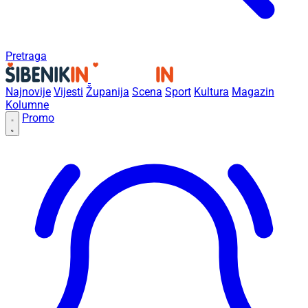
Pretraga
Najnovije
Vijesti
Županija
Scena
Sport
Kultura
Magazin
Kolumne
Promo