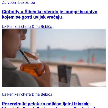
Za večeri bez žurbe
Ginfinity u Šibeniku stvorio je lounge iskustvo
kojem se gosti uvijek vraćaju
Uz Fenixe i chefa Dina Bebića
Uz Fenixe i chefa Dina Bebića
Rezervirajte petak za odličan ljetni izlazak: