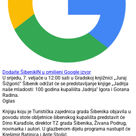
Dodajte ŠibenikIN u omiljeni Google izvor
U srijedu, 7. veljače u 12:00 sati u Gradskoj knjižnici „Juraj
Šižgorić" Šibenik održat će se predstavljanje knjige „Jadrija
naše mladosti: 100 godina kupališta Jadrija" Igora i Gorana
Radina.
Oglas
Knjigu koju je Turistička zajednica grada Šibenika objavila u
povodu stote obljetnice šibenskog kupališta predstavit će
Dino Karađole, direktor TZ grada Šibenika, Živana Podrug,
novinarka i autori. U glazbenom dijelu programa nastupit će
Krešimir Batinica i Ante Stošić.