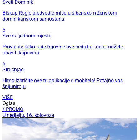
Sveti Dominik
Biskup Rogić predvodio misu u šibenskom ženskom
dominikanskom samostanu
5
Sve na jednom mjestu
Provjerite kako rade trgovine ove nedjelje i gdje možete
obaviti kupovinu
6
Stručnjaci
Hitno izbrišite ove tri aplikacije s mobitela! Potajno vas
špijuniraju
VIŠE
Oglas
/ PROMO
U nedjelju, 16. kolovoza