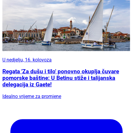
U nedjelju, 16. kolovoza
Regata 'Za dušu i tilo' ponovno okuplja čuvare
pomorske baštine: U Betinu stiže i talijanska
delegacija iz Gaete!
Idealno vrijeme za promjene