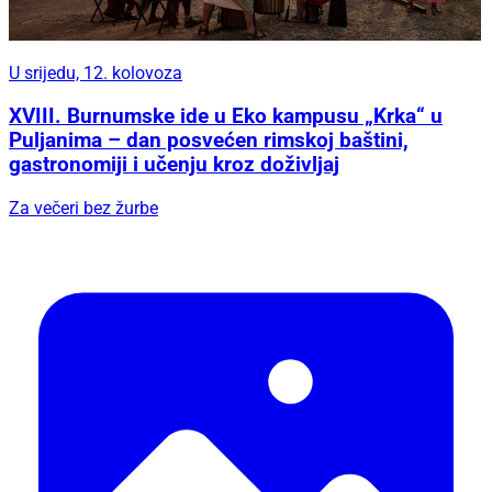
U srijedu, 12. kolovoza
XVIII. Burnumske ide u Eko kampusu „Krka“ u
Puljanima – dan posvećen rimskoj baštini,
gastronomiji i učenju kroz doživljaj
Za večeri bez žurbe