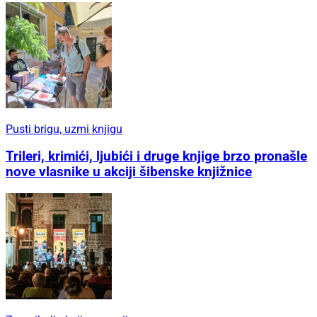
Pusti brigu, uzmi knjigu
Trileri, krimići, ljubići i druge knjige brzo pronašle
nove vlasnike u akciji šibenske knjižnice