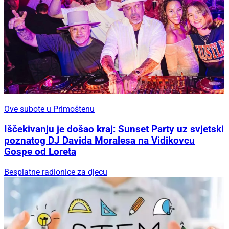
Ove subote u Primoštenu
Iščekivanju je došao kraj: Sunset Party uz svjetski
poznatog DJ Davida Moralesa na Vidikovcu
Gospe od Loreta
Besplatne radionice za djecu