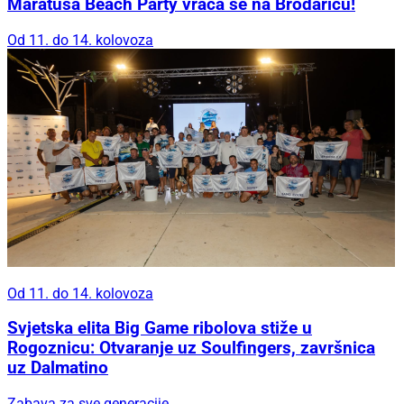
Maratuša Beach Party vraća se na Brodaricu!
Od 11. do 14. kolovoza
Od 11. do 14. kolovoza
Svjetska elita Big Game ribolova stiže u
Rogoznicu: Otvaranje uz Soulfingers, završnica
uz Dalmatino
Zabava za sve generacije