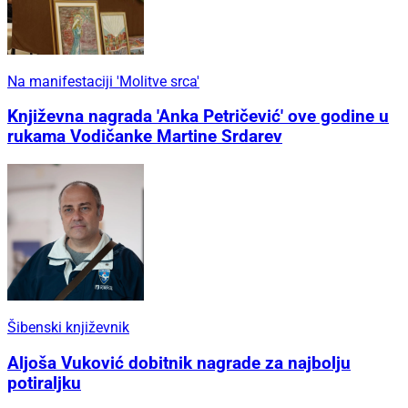
Na manifestaciji 'Molitve srca'
Književna nagrada 'Anka Petričević' ove godine u
rukama Vodičanke Martine Srdarev
Šibenski književnik
Aljoša Vuković dobitnik nagrade za najbolju
potiraljku