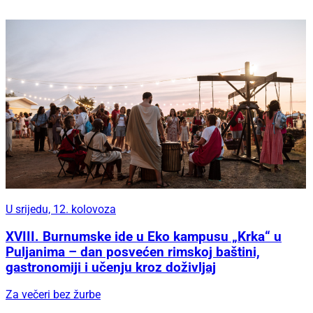
U srijedu, 12. kolovoza
XVIII. Burnumske ide u Eko kampusu „Krka“ u
Puljanima – dan posvećen rimskoj baštini,
gastronomiji i učenju kroz doživljaj
Za večeri bez žurbe