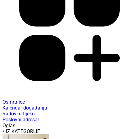
Osmrtnice
Kalendar događanja
Radovi u tijeku
Poslovni adresar
Oglas
/ IZ KATEGORIJE