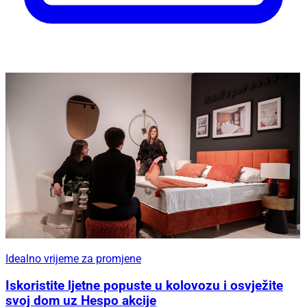
Idealno vrijeme za promjene
Iskoristite ljetne popuste u kolovozu i osvježite
svoj dom uz Hespo akcije