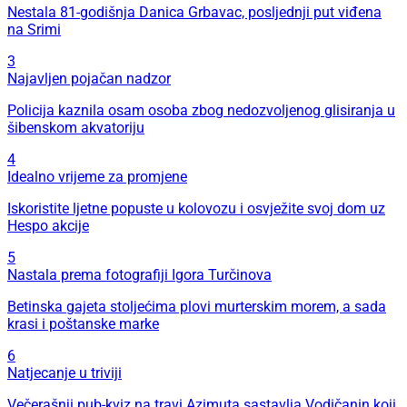
Nestala 81-godišnja Danica Grbavac, posljednji put viđena
na Srimi
3
Najavljen pojačan nadzor
Policija kaznila osam osoba zbog nedozvoljenog glisiranja u
šibenskom akvatoriju
4
Idealno vrijeme za promjene
Iskoristite ljetne popuste u kolovozu i osvježite svoj dom uz
Hespo akcije
5
Nastala prema fotografiji Igora Turčinova
Betinska gajeta stoljećima plovi murterskim morem, a sada
krasi i poštanske marke
6
Natjecanje u triviji
Večerašnji pub-kviz na travi Azimuta sastavlja Vodičanin koji