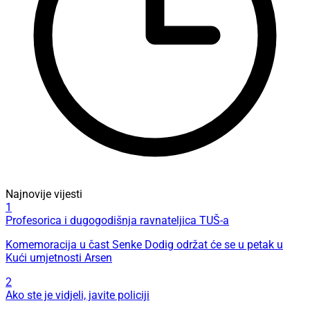
Najnovije vijesti
1
Profesorica i dugogodišnja ravnateljica TUŠ-a
Komemoracija u čast Senke Dodig održat će se u petak u
Kući umjetnosti Arsen
2
Ako ste je vidjeli, javite policiji