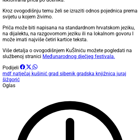
Kroz ovogodišnju temu želi se izraziti odnos pojednica prema
svijetu u kojem živimo.
Priča može biti napisana na standardnom hrvatskom jeziku,
na dijalektu, na razgovornom jeziku ili na lokalnom govoru I
može imati najviše četiri kartice teksta.
Više detalja o ovogodišnjem KuŠIniću možete pogledati na
službenoj stranici
Međunarodnog dječjeg festivala.
Podijeli
mdf
natječaj
kušinić
grad sibenik
gradska knjižnica juraj
šižgorić
Oglas