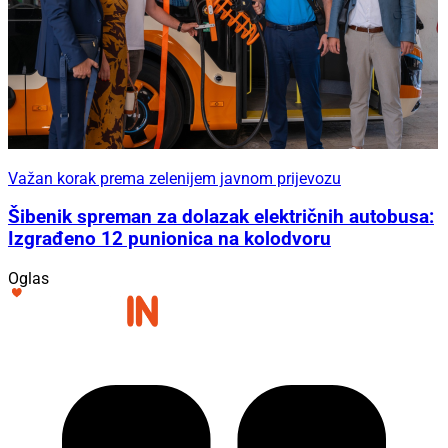
Važan korak prema zelenijem javnom prijevozu
Šibenik spreman za dolazak električnih autobusa:
Izgrađeno 12 punionica na kolodvoru
Oglas