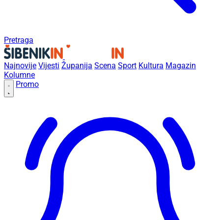
Pretraga
Najnovije
Vijesti
Županija
Scena
Sport
Kultura
Magazin
Kolumne
Promo