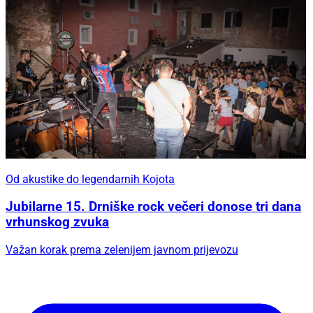
Od akustike do legendarnih Kojota
Jubilarne 15. Drniške rock večeri donose tri dana
vrhunskog zvuka
Važan korak prema zelenijem javnom prijevozu