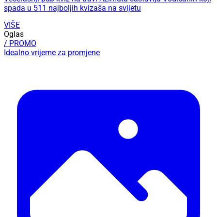
spada u 511 najboljih kvizaša na svijetu
VIŠE
Oglas
/ PROMO
Idealno vrijeme za promjene