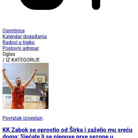
Osmrtnice
Kalendar događanja
Radovi u tijeku
Poslovni adresar
Oglas
/ IZ KATEGORIJE
Povratak izvjestan
KK Zabok se oprostio od Širka i zaželio mu sreću
doma: Sjećate li se njegove prve sezone u