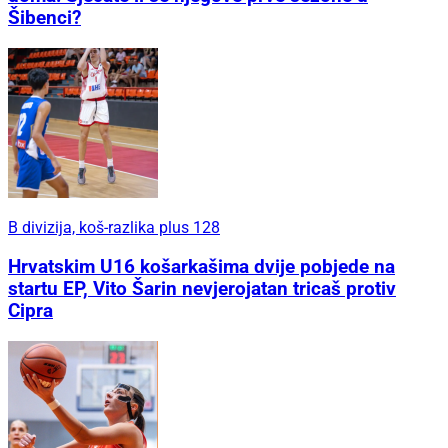
Šibenci?
B divizija, koš-razlika plus 128
Hrvatskim U16 košarkašima dvije pobjede na
startu EP, Vito Šarin nevjerojatan tricaš protiv
Cipra