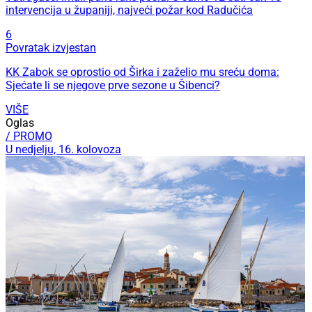
intervencija u županiji, najveći požar kod Radučića
6
Povratak izvjestan
KK Zabok se oprostio od Širka i zaželio mu sreću doma:
Sjećate li se njegove prve sezone u Šibenci?
VIŠE
Oglas
/ PROMO
U nedjelju, 16. kolovoza