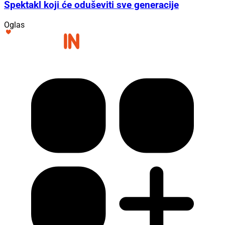
Spektakl koji će oduševiti sve generacije
Oglas