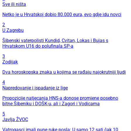
Sve ili ništa
Netko je u Hrvatskoj dobio 80.000 eura, evo gdje idu novci
2
U Zagrebu
Šibenski vaterpolisti Kundid, Cvitan, Lokas i Bujas s
Hrvatskom U16 do polufinala SP-a
3
Zodijak
Dva horoskopska znaka u kojima se rađaju najokrutniji ljudi
4
Napredovanje i ispadanje iz lige
Propozicije natjecanja HNS-a donose promjene posebno
bitne Šibeniku i DOŠK-u, ali i Zagori i Vodicama
5
Javlja ŽVOC
Vatrogasci imali pune ruke posla: U samo 12 sati čak 10