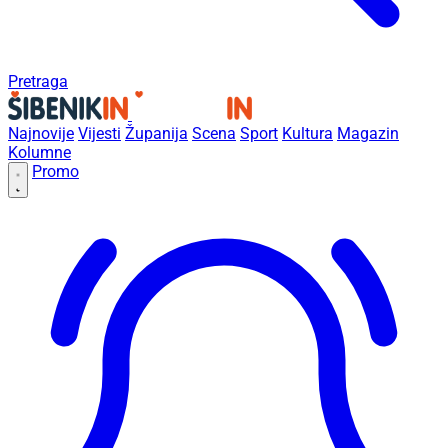
Pretraga
Najnovije
Vijesti
Županija
Scena
Sport
Kultura
Magazin
Kolumne
Promo