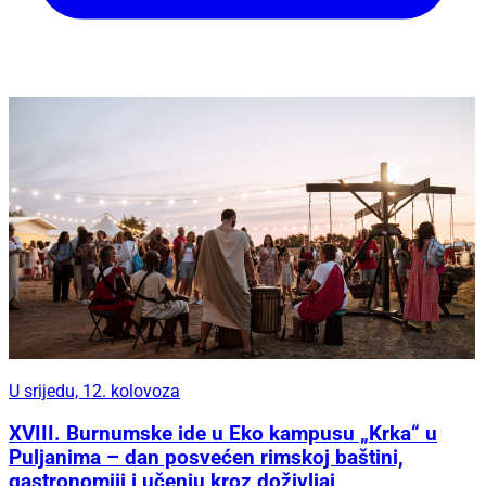
U srijedu, 12. kolovoza
XVIII. Burnumske ide u Eko kampusu „Krka“ u
Puljanima – dan posvećen rimskoj baštini,
gastronomiji i učenju kroz doživljaj