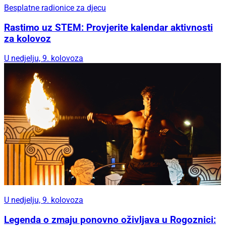
Besplatne radionice za djecu
Rastimo uz STEM: Provjerite kalendar aktivnosti
za kolovoz
U nedjelju, 9. kolovoza
U nedjelju, 9. kolovoza
Legenda o zmaju ponovno oživljava u Rogoznici: