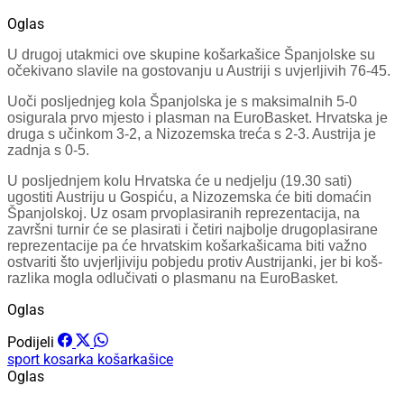
Oglas
U drugoj utakmici ove skupine košarkašice Španjolske su
očekivano slavile na gostovanju u Austriji s uvjerljivih 76-45.
Uoči posljednjeg kola Španjolska je s maksimalnih 5-0
osigurala prvo mjesto i plasman na EuroBasket. Hrvatska je
druga s učinkom 3-2, a Nizozemska treća s 2-3. Austrija je
zadnja s 0-5.
U posljednjem kolu Hrvatska će u nedjelju (19.30 sati)
ugostiti Austriju u Gospiću, a Nizozemska će biti domaćin
Španjolskoj. Uz osam prvoplasiranih reprezentacija, na
završni turnir će se plasirati i četiri najbolje drugoplasirane
reprezentacije pa će hrvatskim košarkašicama biti važno
ostvariti što uvjerljiviju pobjedu protiv Austrijanki, jer bi koš-
razlika mogla odlučivati o plasmanu na EuroBasket.
Oglas
Podijeli
sport
kosarka
košarkašice
Oglas