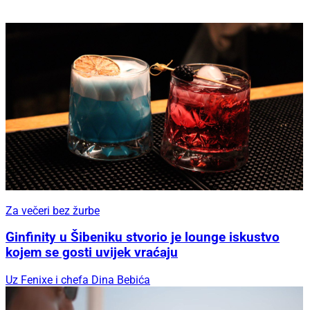
Za večeri bez žurbe
Ginfinity u Šibeniku stvorio je lounge iskustvo
kojem se gosti uvijek vraćaju
Uz Fenixe i chefa Dina Bebića