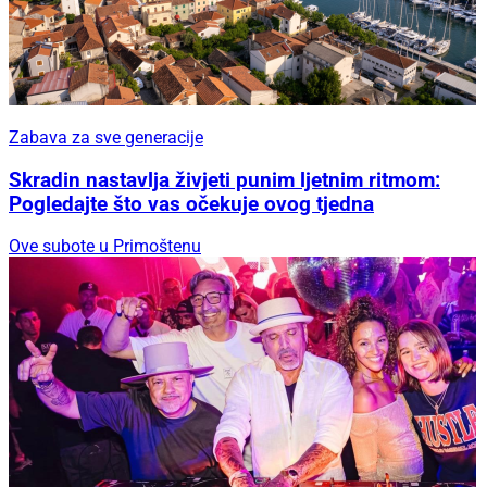
Zabava za sve generacije
Skradin nastavlja živjeti punim ljetnim ritmom:
Pogledajte što vas očekuje ovog tjedna
Ove subote u Primoštenu