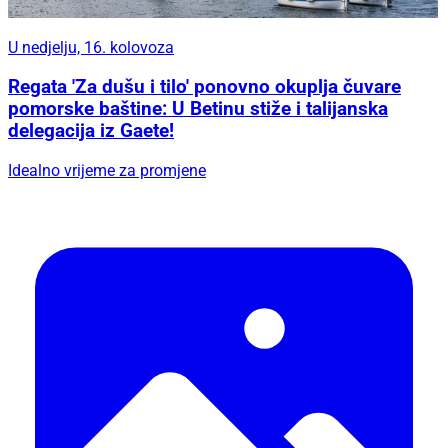
U nedjelju, 16. kolovoza
Regata 'Za dušu i tilo' ponovno okuplja čuvare
pomorske baštine: U Betinu stiže i talijanska
delegacija iz Gaete!
Idealno vrijeme za promjene