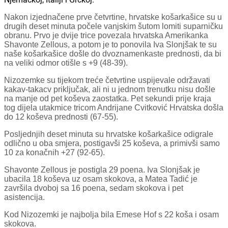
Nakon izjednačene prve četvrtine, hrvatske košarkašice su u
drugih deset minuta počele vanjskim šutom lomiti suparničku
obranu. Prvo je dvije trice povezala hrvatska Amerikanka
Shavonte Zellous, a potom je to ponovila Iva Slonjšak te su
naše košarkašice došle do dvoznamenkaste prednosti, da bi
na veliki odmor otišle s +9 (48-39).
Nizozemke su tijekom treće četvrtine uspijevale održavati
kakav-takacv priključak, ali ni u jednom trenutku nisu došle
na manje od pet koševa zaostatka. Pet sekundi prije kraja
tog dijela utakmice tricom Andrijane Cvitković Hrvatska došla
do 12 koševa prednosti (67-55).
Posljednjih deset minuta su hrvatske košarkašice odigrale
odlično u oba smjera, postigavši 25 koševa, a primivši samo
10 za konačnih +27 (92-65).
Shavonte Zellous je postigla 29 poena. Iva Slonjšak je
ubacila 18 koševa uz osam skokova, a Matea Tadić je
završila dvoboj sa 16 poena, sedam skokova i pet
asistencija.
Kod Nizozemki je najbolja bila Emese Hof s 22 koša i osam
skokova.