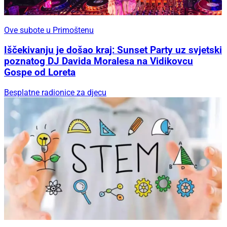
Ove subote u Primoštenu
Iščekivanju je došao kraj: Sunset Party uz svjetski
poznatog DJ Davida Moralesa na Vidikovcu
Gospe od Loreta
Besplatne radionice za djecu