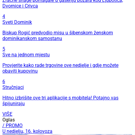
Zračne snage pomagale u gašenju požara kod Ljubotića,
Dvornice i Crivca
4
Sveti Dominik
Biskup Rogić predvodio misu u šibenskom ženskom
dominikanskom samostanu
5
Sve na jednom mjestu
Provjerite kako rade trgovine ove nedjelje i gdje možete
obaviti kupovinu
6
Stručnjaci
Hitno izbrišite ove tri aplikacije s mobitela! Potajno vas
špijuniraju
VIŠE
Oglas
/ PROMO
U nedjelju, 16. kolovoza