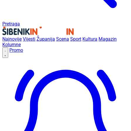
Pretraga
Najnovije
Vijesti
Županija
Scena
Sport
Kultura
Magazin
Kolumne
Promo