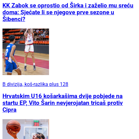
KK Zabok se oprostio od Širka i zaželio mu sreću
doma: Sjećate li se njegove prve sezone u
Šibenci?
B divizija, koš-razlika plus 128
Hrvatskim U16 košarkašima dvije pobjede na
startu EP, Vito Šarin nevjerojatan tricaš protiv
Cipra