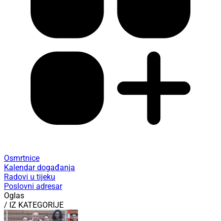
Osmrtnice
Kalendar događanja
Radovi u tijeku
Poslovni adresar
Oglas
/ IZ KATEGORIJE