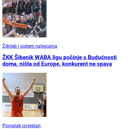
Ždrijeb i sistem natjecanja
ŽKK Šibenik WABA ligu počinje s Budućnosti
doma, ništa od Europe, konkurent ne spava
Povratak izvjestan