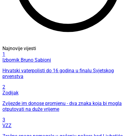
Najnovije vijesti
1
Izbornik Bruno Sabioni
Hrvatski vaterpolisti do 16 godina u finalu Svjetskog
prvenstva
2
Zodijak
Zvijezde im donose promjenu - dva znaka koja bi mogla
otputovati na duže vrijeme
3
VZZ