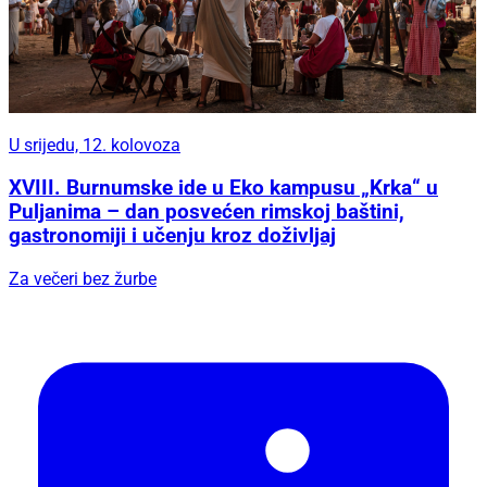
U srijedu, 12. kolovoza
XVIII. Burnumske ide u Eko kampusu „Krka“ u
Puljanima – dan posvećen rimskoj baštini,
gastronomiji i učenju kroz doživljaj
Za večeri bez žurbe