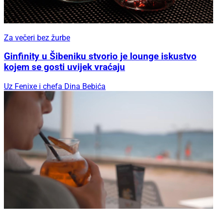
Za večeri bez žurbe
Ginfinity u Šibeniku stvorio je lounge iskustvo
kojem se gosti uvijek vraćaju
Uz Fenixe i chefa Dina Bebića