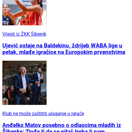
Vijesti iz ŽKK Šibenik
Ujević ostaje na Baldekinu, ždrijeb WABA lige u
petak, mlađe igračice na Europskim prvenstvima
Klub ne može zaštititi ulaganje u igrače
Anđelko Matov posebno o odlascima mladih iz
Šibenke: 'Dođe ti da se pitaš treba li nam