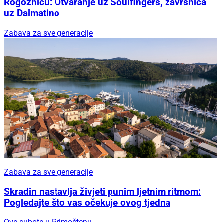
Rogoznicu: Otvaranje uz Soulfingers, završnica
uz Dalmatino
Zabava za sve generacije
Zabava za sve generacije
Skradin nastavlja živjeti punim ljetnim ritmom:
Pogledajte što vas očekuje ovog tjedna
Ove subote u Primoštenu