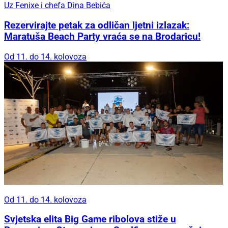
Uz Fenixe i chefa Dina Bebića
Rezervirajte petak za odličan ljetni izlazak:
Maratuša Beach Party vraća se na Brodaricu!
Od 11. do 14. kolovoza
Od 11. do 14. kolovoza
Svjetska elita Big Game ribolova stiže u