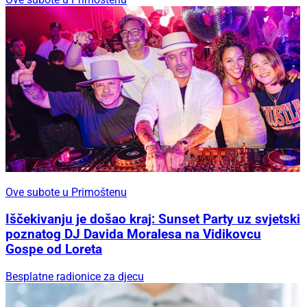
Ove subote u Primoštenu
Iščekivanju je došao kraj: Sunset Party uz svjetski
poznatog DJ Davida Moralesa na Vidikovcu
Gospe od Loreta
Besplatne radionice za djecu