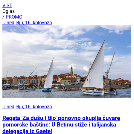
VIŠE
Oglas
/ PROMO
U nedjelju, 16. kolovoza
U nedjelju, 16. kolovoza
Regata 'Za dušu i tilo' ponovno okuplja čuvare
pomorske baštine: U Betinu stiže i talijanska
delegacija iz Gaete!