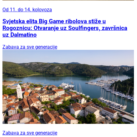
Od 11. do 14. kolovoza
Svjetska elita Big Game ribolova stiže u
Rogoznicu: Otvaranje uz Soulfingers, završnica
uz Dalmatino
Zabava za sve generacije
Zabava za sve generacije