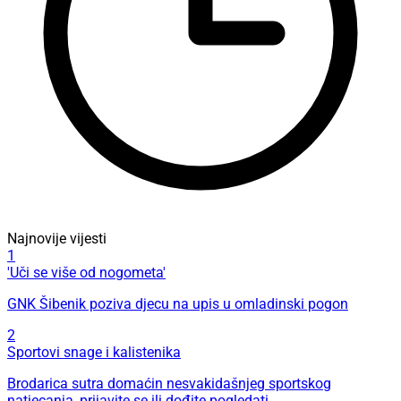
Najnovije vijesti
1
'Uči se više od nogometa'
GNK Šibenik poziva djecu na upis u omladinski pogon
2
Sportovi snage i kalistenika
Brodarica sutra domaćin nesvakidašnjeg sportskog
natjecanja, prijavite se ili dođite pogledati