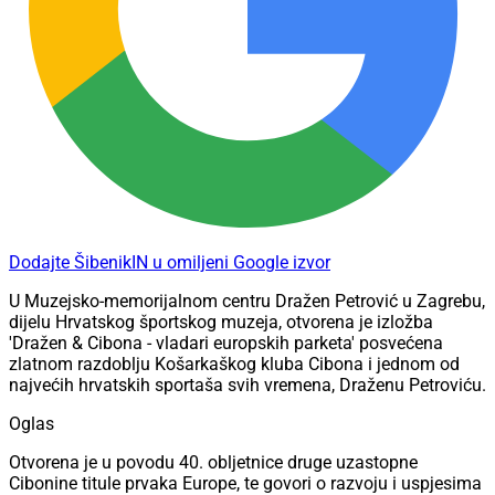
Dodajte ŠibenikIN u omiljeni Google izvor
U Muzejsko-memorijalnom centru Dražen Petrović u Zagrebu,
dijelu Hrvatskog športskog muzeja, otvorena je izložba
'Dražen & Cibona - vladari europskih parketa' posvećena
zlatnom razdoblju Košarkaškog kluba Cibona i jednom od
najvećih hrvatskih sportaša svih vremena, Draženu Petroviću.
Oglas
Otvorena je u povodu 40. obljetnice druge uzastopne
Cibonine titule prvaka Europe, te govori o razvoju i uspjesima