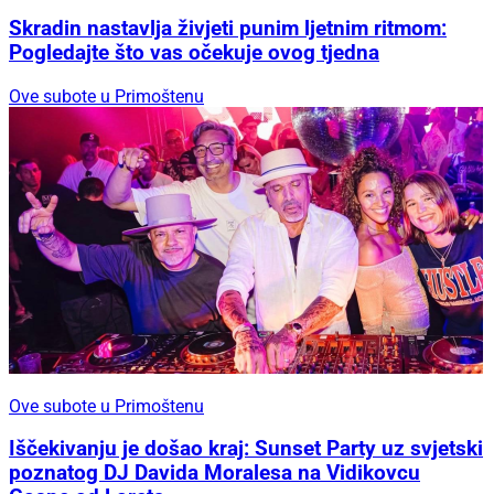
Skradin nastavlja živjeti punim ljetnim ritmom:
Pogledajte što vas očekuje ovog tjedna
Ove subote u Primoštenu
Ove subote u Primoštenu
Iščekivanju je došao kraj: Sunset Party uz svjetski
poznatog DJ Davida Moralesa na Vidikovcu