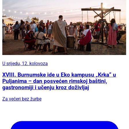
U srijedu, 12. kolovoza
XVIII. Burnumske ide u Eko kampusu „Krka“ u
Puljanima – dan posvećen rimskoj baštini,
gastronomiji i učenju kroz doživljaj
Za večeri bez žurbe