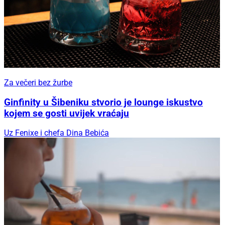
Za večeri bez žurbe
Ginfinity u Šibeniku stvorio je lounge iskustvo
kojem se gosti uvijek vraćaju
Uz Fenixe i chefa Dina Bebića