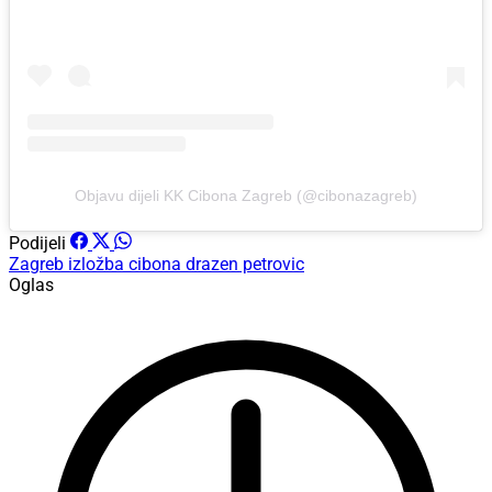
Objavu dijeli KK Cibona Zagreb (@cibonazagreb)
Podijeli
Zagreb
izložba
cibona
drazen petrovic
Oglas