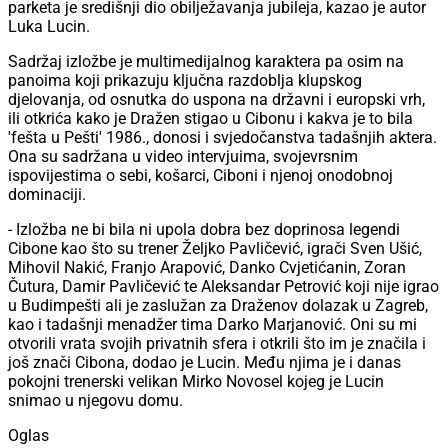
parketa je središnji dio obilježavanja jubileja, kazao je autor
Luka Lucin.
Sadržaj izložbe je multimedijalnog karaktera pa osim na
panoima koji prikazuju ključna razdoblja klupskog
djelovanja, od osnutka do uspona na državni i europski vrh,
ili otkrića kako je Dražen stigao u Cibonu i kakva je to bila
'fešta u Pešti' 1986., donosi i svjedočanstva tadašnjih aktera.
Ona su sadržana u video intervjuima, svojevrsnim
ispovijestima o sebi, košarci, Ciboni i njenoj onodobnoj
dominaciji.
- Izložba ne bi bila ni upola dobra bez doprinosa legendi
Cibone kao što su trener Željko Pavličević, igrači Sven Ušić,
Mihovil Nakić, Franjo Arapović, Danko Cvjetićanin, Zoran
Čutura, Damir Pavličević te Aleksandar Petrović koji nije igrao
u Budimpešti ali je zaslužan za Draženov dolazak u Zagreb,
kao i tadašnji menadžer tima Darko Marjanović. Oni su mi
otvorili vrata svojih privatnih sfera i otkrili što im je značila i
još znači Cibona, dodao je Lucin. Među njima je i danas
pokojni trenerski velikan Mirko Novosel kojeg je Lucin
snimao u njegovu domu.
Oglas