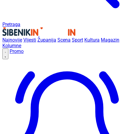
Pretraga
Najnovije
Vijesti
Županija
Scena
Sport
Kultura
Magazin
Kolumne
Promo