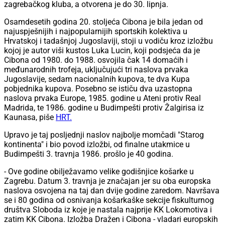
zagrebačkog kluba, a otvorena je do 30. lipnja.
Osamdesetih godina 20. stoljeća Cibona je bila jedan od
najuspješnijih i najpopularnijih sportskih kolektiva u
Hrvatskoj i tadašnjoj Jugoslaviji, stoji u vodiču kroz izložbu
kojoj je autor viši kustos Luka Lucin, koji podsjeća da je
Cibona od 1980. do 1988. osvojila čak 14 domaćih i
međunarodnih trofeja, uključujući tri naslova prvaka
Jugoslavije, sedam nacionalnih kupova, te dva Kupa
pobjednika kupova. Posebno se ističu dva uzastopna
naslova prvaka Europe, 1985. godine u Ateni protiv Real
Madrida, te 1986. godine u Budimpešti protiv Žalgirisa iz
Kaunasa, piše
HRT.
Upravo je taj posljednji naslov najbolje momčadi "Starog
kontinenta" i bio povod izložbi, od finalne utakmice u
Budimpešti 3. travnja 1986. prošlo je 40 godina.
- Ove godine obilježavamo velike godišnjice košarke u
Zagrebu. Datum 3. travnja je značajan jer su oba europska
naslova osvojena na taj dan dvije godine zaredom. Navršava
se i 80 godina od osnivanja košarkaške sekcije fiskulturnog
društva Sloboda iz koje je nastala najprije KK Lokomotiva i
zatim KK Cibona. Izložba Dražen i Cibona - vladari europskih