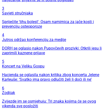
3
Savjeti stručnjaka
Spriječite 'tihu bolest': Osam namirnica za jače kosti i
prevenciju osteoporoze
4
Jutros održao konferenciju za medije
DORH se oglasio nakon Pupovčevih prozivki: Otkrili jesu li
zaprimili kaznene prijave
5
Koncert na Veliku Gospu
Hacienda se oglasila nakon kritika zbog koncerta Jelene
Karleuše: ‘Svatko ima pravo odlučiti želi li doći ili ne’
6
Zodijak
Zvijezde im se osmjehuju: Tri znaka kojima će se ovog
vikenda sve posložiti