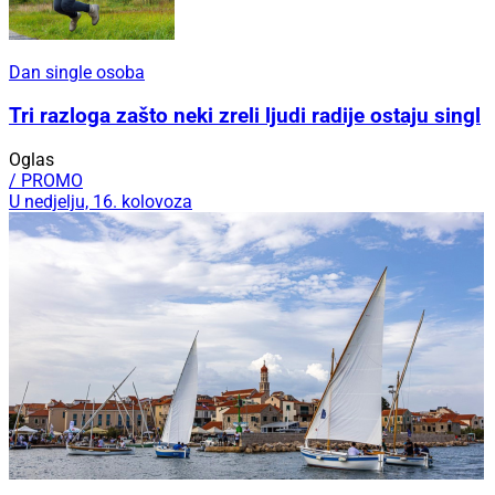
Dan single osoba
Tri razloga zašto neki zreli ljudi radije ostaju singl
Oglas
/ PROMO
U nedjelju, 16. kolovoza