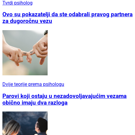
Tvrdi psiholog
Ovo su pokazatelji da ste odabrali pravog partnera
za dugoročnu vezu
Dvije teorije prema psihologu
Parovi koji ostaju u nezadovoljavajućim vezama
obično imaju dva razloga