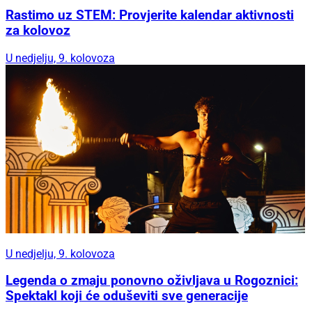
Rastimo uz STEM: Provjerite kalendar aktivnosti
za kolovoz
U nedjelju, 9. kolovoza
U nedjelju, 9. kolovoza
Legenda o zmaju ponovno oživljava u Rogoznici:
Spektakl koji će oduševiti sve generacije