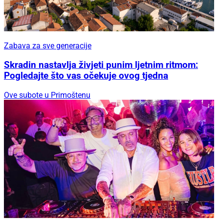
Zabava za sve generacije
Skradin nastavlja živjeti punim ljetnim ritmom:
Pogledajte što vas očekuje ovog tjedna
Ove subote u Primoštenu