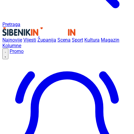
Pretraga
Najnovije
Vijesti
Županija
Scena
Sport
Kultura
Magazin
Kolumne
Promo