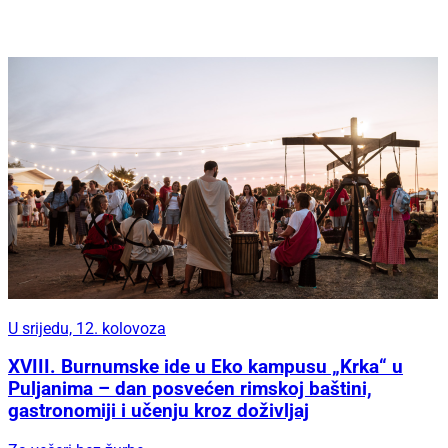
U srijedu, 12. kolovoza
XVIII. Burnumske ide u Eko kampusu „Krka“ u
Puljanima – dan posvećen rimskoj baštini,
gastronomiji i učenju kroz doživljaj