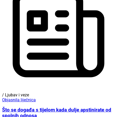
/ Ljubav i veze
Objasnila liječnica
Što se događa s tijelom kada dulje apstinirate od
spolnih odnosa