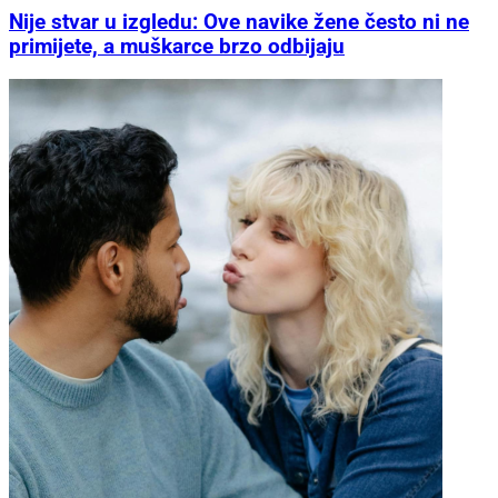
Nije stvar u izgledu: Ove navike žene često ni ne
primijete, a muškarce brzo odbijaju