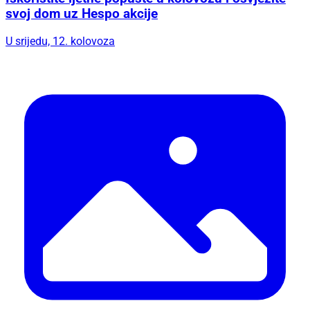
svoj dom uz Hespo akcije
U srijedu, 12. kolovoza