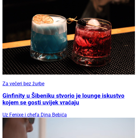
Za večeri bez žurbe
Ginfinity u Šibeniku stvorio je lounge iskustvo
kojem se gosti uvijek vraćaju
Uz Fenixe i chefa Dina Bebića