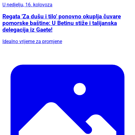
U nedjelju, 16. kolovoza
Regata 'Za dušu i tilo' ponovno okuplja čuvare
pomorske baštine: U Betinu stiže i talijanska
delegacija iz Gaete!
Idealno vrijeme za promjene