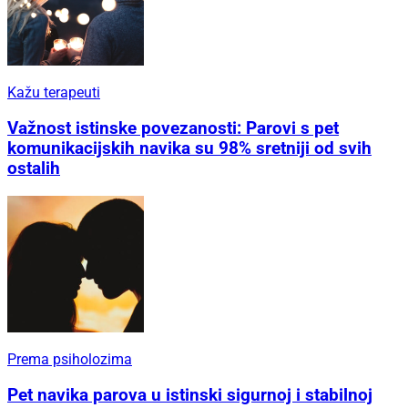
Kažu terapeuti
Važnost istinske povezanosti: Parovi s pet
komunikacijskih navika su 98% sretniji od svih
ostalih
Prema psiholozima
Pet navika parova u istinski sigurnoj i stabilnoj