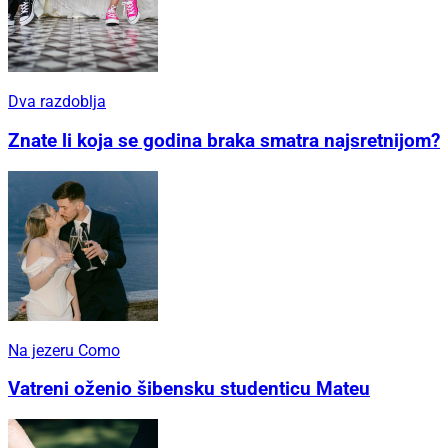
Dva razdoblja
Znate li koja se godina braka smatra najsretnijom?
Na jezeru Como
Vatreni oženio šibensku studenticu Mateu