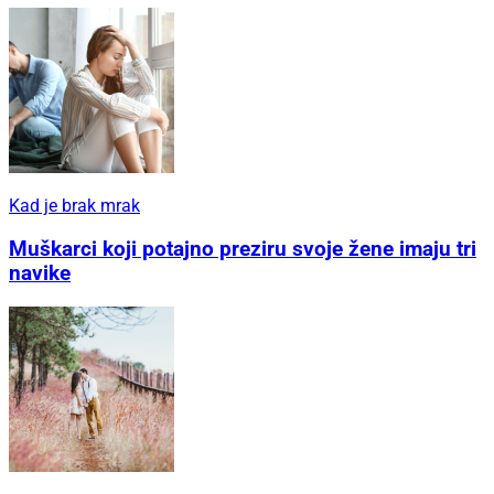
Kad je brak mrak
Muškarci koji potajno preziru svoje žene imaju tri
navike