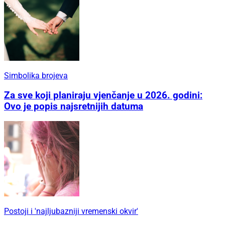
Simbolika brojeva
Za sve koji planiraju vjenčanje u 2026. godini:
Ovo je popis najsretnijih datuma
Postoji i 'najljubazniji vremenski okvir'