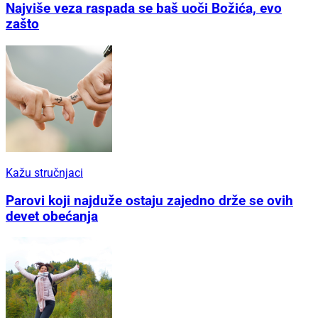
Najviše veza raspada se baš uoči Božića, evo
zašto
Kažu stručnjaci
Parovi koji najduže ostaju zajedno drže se ovih
devet obećanja