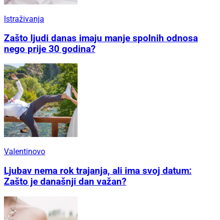
Istraživanja
Zašto ljudi danas imaju manje spolnih odnosa
nego prije 30 godina?
Valentinovo
Ljubav nema rok trajanja, ali ima svoj datum:
Zašto je današnji dan važan?