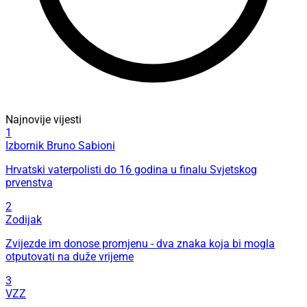
Najnovije vijesti
1
Izbornik Bruno Sabioni
Hrvatski vaterpolisti do 16 godina u finalu Svjetskog
prvenstva
2
Zodijak
Zvijezde im donose promjenu - dva znaka koja bi mogla
otputovati na duže vrijeme
3
VZZ