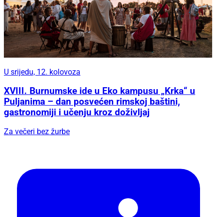
U srijedu, 12. kolovoza
XVIII. Burnumske ide u Eko kampusu „Krka“ u
Puljanima – dan posvećen rimskoj baštini,
gastronomiji i učenju kroz doživljaj
Za večeri bez žurbe