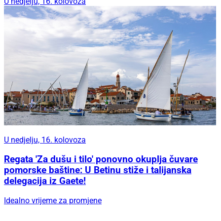
U nedjelju, 16. kolovoza
U nedjelju, 16. kolovoza
Regata 'Za dušu i tilo' ponovno okuplja čuvare
pomorske baštine: U Betinu stiže i talijanska
delegacija iz Gaete!
Idealno vrijeme za promjene