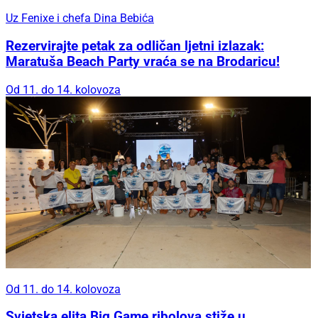
Uz Fenixe i chefa Dina Bebića
Rezervirajte petak za odličan ljetni izlazak:
Maratuša Beach Party vraća se na Brodaricu!
Od 11. do 14. kolovoza
Od 11. do 14. kolovoza
Svjetska elita Big Game ribolova stiže u