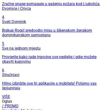
Zračne snage pomagale u gašenju požara kod Ljubotića,
Dvornice i Crivca
4
Sveti Dominik
Biskup Rogić predvodio misu u šibenskom ženskom
dominikanskom samostanu
5
Sve na jednom mjestu
Provjerite kako rade trgovine ove nedjelje i gdje možete
obaviti kupovinu
6
Stručnjaci
Hitno izbrišite ove tri aplikacije s mobitela! Potajno vas
špijuniraju
VIŠE
Oglas
/ PROMO