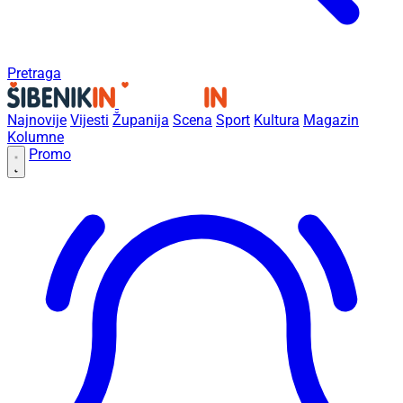
Pretraga
Najnovije
Vijesti
Županija
Scena
Sport
Kultura
Magazin
Kolumne
Promo