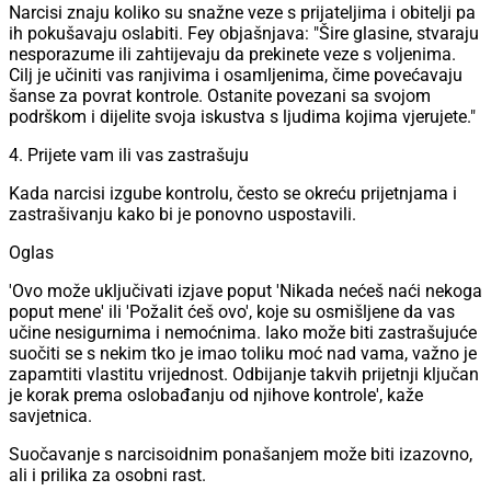
Narcisi znaju koliko su snažne veze s prijateljima i obitelji pa
ih pokušavaju oslabiti. Fey objašnjava: "Šire glasine, stvaraju
nesporazume ili zahtijevaju da prekinete veze s voljenima.
Cilj je učiniti vas ranjivima i osamljenima, čime povećavaju
šanse za povrat kontrole. Ostanite povezani sa svojom
podrškom i dijelite svoja iskustva s ljudima kojima vjerujete."
4. Prijete vam ili vas zastrašuju
Kada narcisi izgube kontrolu, često se okreću prijetnjama i
zastrašivanju kako bi je ponovno uspostavili.
Oglas
'Ovo može uključivati izjave poput 'Nikada nećeš naći nekoga
poput mene' ili 'Požalit ćeš ovo', koje su osmišljene da vas
učine nesigurnima i nemoćnima. Iako može biti zastrašujuće
suočiti se s nekim tko je imao toliku moć nad vama, važno je
zapamtiti vlastitu vrijednost. Odbijanje takvih prijetnji ključan
je korak prema oslobađanju od njihove kontrole', kaže
savjetnica.
Suočavanje s narcisoidnim ponašanjem može biti izazovno,
ali i prilika za osobni rast.