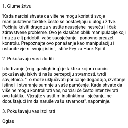
1. Glume žrtvu
'Kada narcisi shvate da više ne mogu koristiti svoje
manipulativne taktike, često se postavljaju u ulogu žrtve.
Počinju kriviti druge za vlastite neuspjehe, nesreću ili čak
zdravstvene probleme. Ovo je klasičan oblik manipulacije koji
ima za cilj pridobiti vaše suosjećanje i ponovno preuzeti
kontrolu. Prepoznajte ovo ponašanje kao manipulaciju i
ostanite vjerni svojoj istini', ističe Fey za Hack Spirit.
2. Pokušavaju vas izluditi
Izluđivanje (eng. gaslighting) je taktika kojom narcisi
pokušavaju iskriviti našu percepciju stvarnosti, tvrdi
savjetnica. "To može uključivati poricanje događaja, izvrtanje
istine ili stvaranje sumnje u vaše pamćenje. Kada shvate da
više ne mogu kontrolirati vas, narcisi će često intenzivirati
ovu taktiku. Vjerujte vlastitim instinktima i sjećanju, ne
dopuštajući im da naruše vašu stvarnost", napominje.
3. Pokušavaju vas izolirati
Oglas