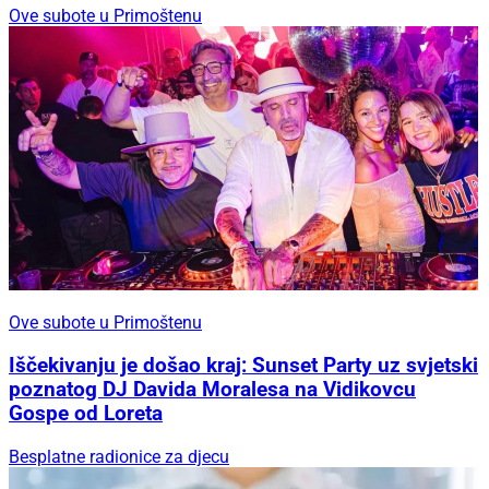
Ove subote u Primoštenu
Ove subote u Primoštenu
Iščekivanju je došao kraj: Sunset Party uz svjetski
poznatog DJ Davida Moralesa na Vidikovcu
Gospe od Loreta
Besplatne radionice za djecu