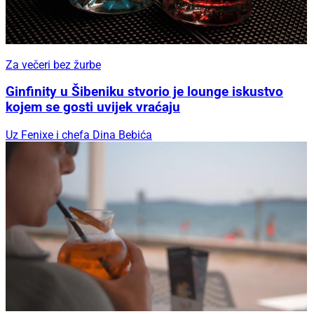
Za večeri bez žurbe
Ginfinity u Šibeniku stvorio je lounge iskustvo
kojem se gosti uvijek vraćaju
Uz Fenixe i chefa Dina Bebića