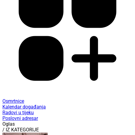
Osmrtnice
Kalendar događanja
Radovi u tijeku
Poslovni adresar
Oglas
/ IZ KATEGORIJE