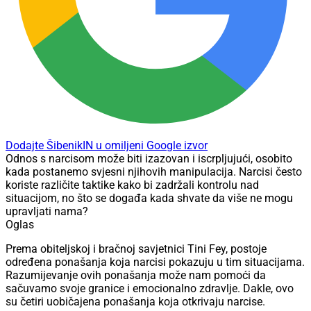
Dodajte ŠibenikIN u omiljeni Google izvor
Odnos s narcisom može biti izazovan i iscrpljujući, osobito
kada postanemo svjesni njihovih manipulacija. Narcisi često
koriste različite taktike kako bi zadržali kontrolu nad
situacijom, no što se događa kada shvate da više ne mogu
upravljati nama?
Oglas
Prema obiteljskoj i bračnoj savjetnici Tini Fey, postoje
određena ponašanja koja narcisi pokazuju u tim situacijama.
Razumijevanje ovih ponašanja može nam pomoći da
sačuvamo svoje granice i emocionalno zdravlje. Dakle, ovo
su četiri uobičajena ponašanja koja otkrivaju narcise.