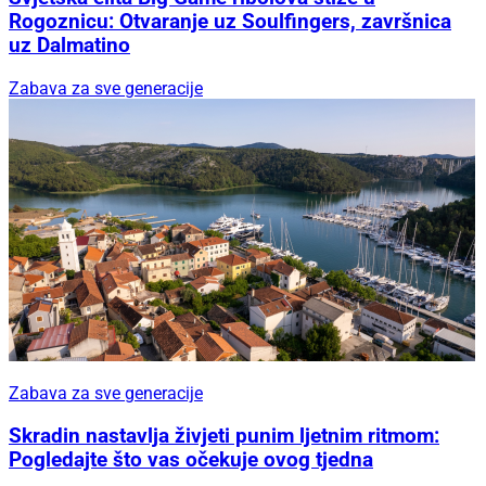
Rogoznicu: Otvaranje uz Soulfingers, završnica
uz Dalmatino
Zabava za sve generacije
Zabava za sve generacije
Skradin nastavlja živjeti punim ljetnim ritmom:
Pogledajte što vas očekuje ovog tjedna