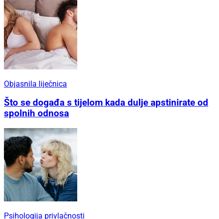
Objasnila liječnica
Što se događa s tijelom kada dulje apstinirate od
spolnih odnosa
Psihologija privlačnosti