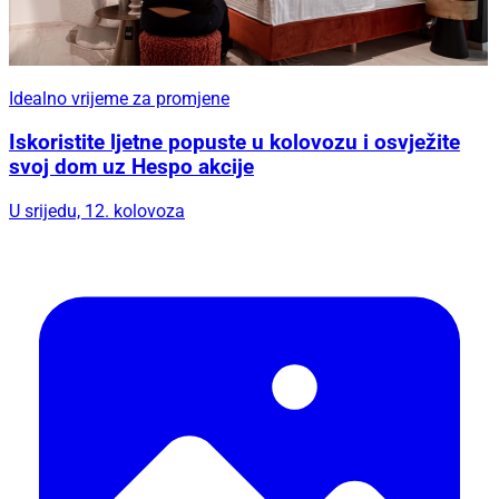
Idealno vrijeme za promjene
Iskoristite ljetne popuste u kolovozu i osvježite
svoj dom uz Hespo akcije
U srijedu, 12. kolovoza