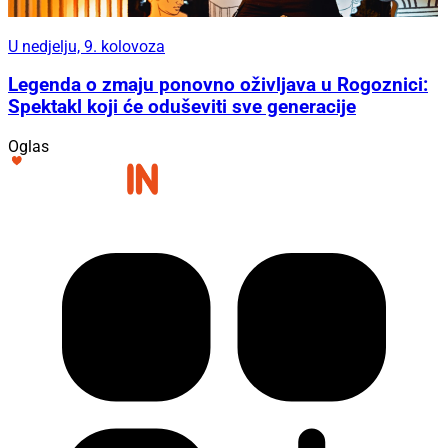
U nedjelju, 9. kolovoza
Legenda o zmaju ponovno oživljava u Rogoznici:
Spektakl koji će oduševiti sve generacije
Oglas