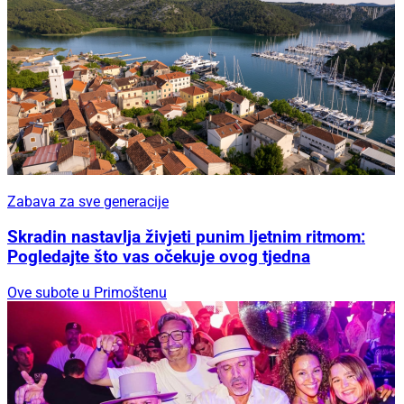
Zabava za sve generacije
Skradin nastavlja živjeti punim ljetnim ritmom:
Pogledajte što vas očekuje ovog tjedna
Ove subote u Primoštenu