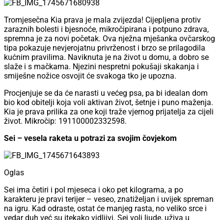
Tromjesečna Kia prava je mala zvijezda! Cijepljena protiv
zaraznih bolesti i bjesnoće, mikročipirana i potpuno zdrava,
spremna je za novi početak. Ova nježna mješanka ovčarskog
tipa pokazuje nevjerojatnu privrženost i brzo se prilagodila
kućnim pravilima. Naviknuta je na život u domu, a dobro se
slaže i s mačkama. Njezini nespretni pokušaji skakanja i
smiješne nožice osvojit će svakoga tko je upozna.
Procjenjuje se da će narasti u većeg psa, pa bi idealan dom
bio kod obitelji koja voli aktivan život, šetnje i puno maženja.
Kia je prava prilika za one koji traže vjernog prijatelja za cijeli
život. Mikročip: 191100002332598.
Sei – vesela raketa u potrazi za svojim čovjekom
Oglas
Sei ima četiri i pol mjeseca i oko pet kilograma, a po
karakteru je pravi terijer – veseo, znatiželjan i uvijek spreman
na igru. Kad odraste, ostat će manjeg rasta, no veliko srce i
vedar duh već su itekako vidljivi. Sei voli ljude, uživa u