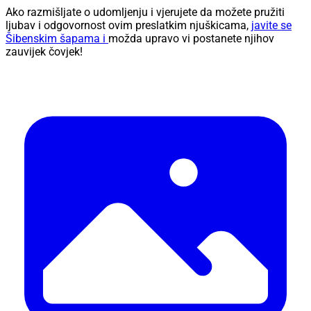
Ako razmišljate o udomljenju i vjerujete da možete pružiti
ljubav i odgovornost ovim preslatkim njuškicama,
javite se
Šibenskim šapama i
možda upravo vi postanete njihov
zauvijek čovjek!