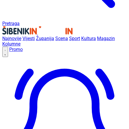
Pretraga
Najnovije
Vijesti
Županija
Scena
Sport
Kultura
Magazin
Kolumne
Promo