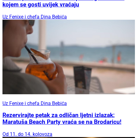
kojem se gosti uvijek vraćaju
Uz Fenixe i chefa Dina Bebića
Uz Fenixe i chefa Dina Bebića
Rezervirajte petak za odličan ljetni izlazak:
Maratuša Beach Party vraća se na Brodaricu!
Od 11. do 14. kolovoza