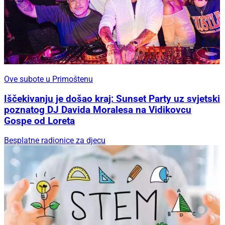
Ove subote u Primoštenu
Iščekivanju je došao kraj: Sunset Party uz svjetski
poznatog DJ Davida Moralesa na Vidikovcu
Gospe od Loreta
Besplatne radionice za djecu