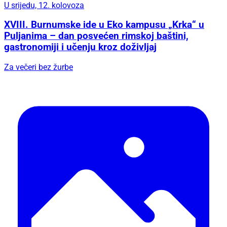
U srijedu, 12. kolovoza
XVIII. Burnumske ide u Eko kampusu „Krka“ u
Puljanima – dan posvećen rimskoj baštini,
gastronomiji i učenju kroz doživljaj
Za večeri bez žurbe