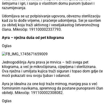
šetnjama i igri, i sanja o vlastitom domu punom ljubavi i
razumijevanja.
Udomljava se uz potpisivanje ugovora, obveznu sterilizaciju
kad za to dođe vrijeme, i praćenje udomljenja. Sei je savršen
za obitelj koja traži aktivnog i veseljakastog četveronožnog
člana. Mikročip: 191100002337793.
Ayra – nježna duša od pet kilograma
Oglas
Jednogodišnja Ayra prava je mrvica – teži svega pet
kilograma, a već je mikročipirana, cijepljena i sterilizirana.
Ova nježna i umiljata kujica traži siguran i topao dom gdje će
moći pokazati svu svoju ljubav i odanost.
Ayra je idealna za one koji traže mirnog, manjeg psa s već
formiranim navikama, spremnog da postane punopravni član
obitelji. Mikročip: 191100002308082.
Oglas