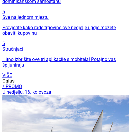
dominikanskom samostanu
5
Sve na jednom mjestu
Provjerite kako rade trgovine ove nedjelje i gdje možete
obaviti kupovinu
6
Stručnjaci
Hitno izbrišite ove tri aplikacije s mobitela! Potajno vas
špijuniraju
VIŠE
Oglas
/ PROMO
U nedjelju, 16. kolovoza