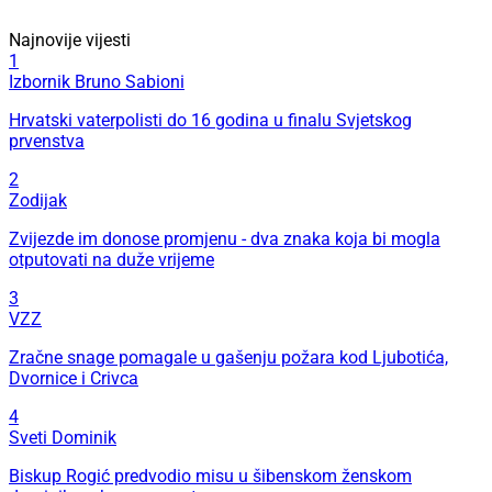
Najnovije vijesti
1
Izbornik Bruno Sabioni
Hrvatski vaterpolisti do 16 godina u finalu Svjetskog
prvenstva
2
Zodijak
Zvijezde im donose promjenu - dva znaka koja bi mogla
otputovati na duže vrijeme
3
VZZ
Zračne snage pomagale u gašenju požara kod Ljubotića,
Dvornice i Crivca
4
Sveti Dominik
Biskup Rogić predvodio misu u šibenskom ženskom