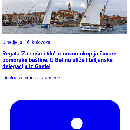
U nedjelju, 16. kolovoza
Regata 'Za dušu i tilo' ponovno okuplja čuvare
pomorske baštine: U Betinu stiže i talijanska
delegacija iz Gaete!
Idealno vrijeme za promjene