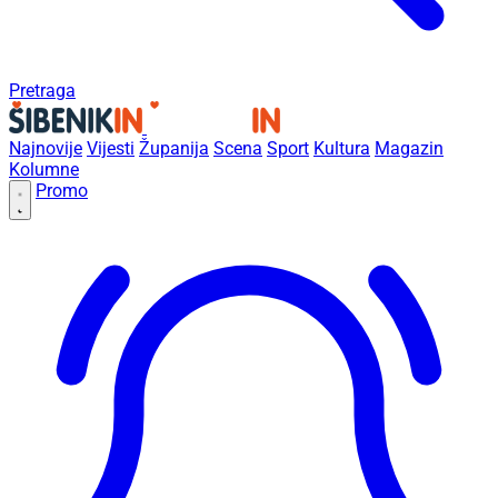
Pretraga
Najnovije
Vijesti
Županija
Scena
Sport
Kultura
Magazin
Kolumne
Promo