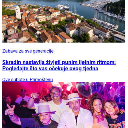
Zabava za sve generacije
Skradin nastavlja živjeti punim ljetnim ritmom:
Pogledajte što vas očekuje ovog tjedna
Ove subote u Primoštenu