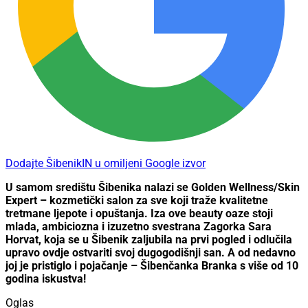
Dodajte ŠibenikIN u omiljeni Google izvor
U samom središtu Šibenika nalazi se Golden Wellness/Skin
Expert – kozmetički salon za sve koji traže kvalitetne
tretmane ljepote i opuštanja. Iza ove beauty oaze stoji
mlada, ambiciozna i izuzetno svestrana Zagorka Sara
Horvat, koja se u Šibenik zaljubila na prvi pogled i odlučila
upravo ovdje ostvariti svoj dugogodišnji san. A od nedavno
joj je pristiglo i pojačanje – Šibenčanka Branka s više od 10
godina iskustva!
Oglas