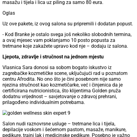
masažu i tijela i lica uz piling za samo 80 eura.
Oglas
Uz ove pakete, iz ovog salona su pripremili i dodatan popust.
- Kod Branke je ostalo svega još nekoliko slobodnih termina,
a ovaj mjesec vam poklanjamo 10 posto popusta za
tretmane koje zakažete upravo kod nje – dodaju iz salona.
Ljepota, zdravlje i stručnost na jednom mjestu
Vlasnica Sara donosi sa sobom bogato iskustvo iz
zagrebačke kozmetičke scene, uključujući rad u poznatom
centru Afrodita. No ono što je čini posebnom nije samo
njezina stručnost kao kozmetičarke, već i činjenica da je
certificirana nutricionistica, što klijentima Golden pruža
dodatnu vrijednost – savjetovanje o zdravoj prehrani,
prilagođeno individualnim potrebama.
Salon nudi raznovrsne usluge – tretmane lica i tijela,
depilacije voskom i šećernom pastom, masaže, manikure,
pedikure, trajni lak i medicinske pedikure. Posebno je važno