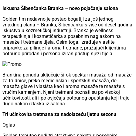
Iskusna Šibenčanka Branka – novo pojačanje salona
Golden tim nedavno je postao bogatiji za još jednog
vrijednog člana – Branku, Šibenčanku s više od deset godina
iskustva u kozmetičkoj industriji. Branka je wellness
terapeutkinja i kozmetičarka s posebnim naglaskom na
masaže i tretmane tijela. Osim toga, izrađuje vlastite
pripravke za pilinge i aroma tretmane, pružajući klijentima
potpuno prirodan i personaliziran pristup njezi tijela.
Brankina ponuda uključuje širok spektar masaža od masaže
za trudnice, preko medicinskih i sportskih masaža, do
masaža glave i vlasišta kao i aroma masaže te masaže s
vrućim kamenjem. Njeni tretmani poznati su po visokoj
učinkovitosti, ali i po osjećaju potpunog opuštanja koji traje
dugo nakon izlaska iz salona.
Tri učinkovita tretmana za nadolazeću ljetnu sezonu
Oglas
Golden trenutno nudi tri atraktivna paketa s posebnim