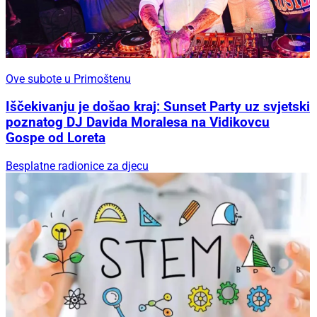
Ove subote u Primoštenu
Iščekivanju je došao kraj: Sunset Party uz svjetski
poznatog DJ Davida Moralesa na Vidikovcu
Gospe od Loreta
Besplatne radionice za djecu