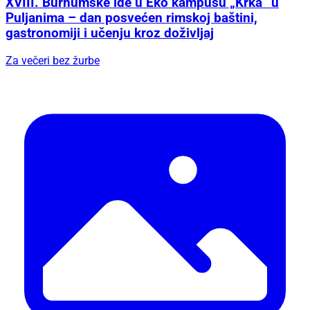
XVIII. Burnumske ide u Eko kampusu „Krka“ u
Puljanima – dan posvećen rimskoj baštini,
gastronomiji i učenju kroz doživljaj
Za večeri bez žurbe