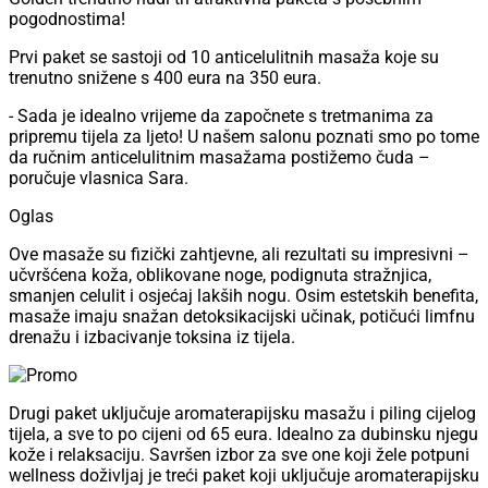
pogodnostima!
Prvi paket se sastoji od 10 anticelulitnih masaža koje su
trenutno snižene s 400 eura na 350 eura.
- Sada je idealno vrijeme da započnete s tretmanima za
pripremu tijela za ljeto! U našem salonu poznati smo po tome
da ručnim anticelulitnim masažama postižemo čuda –
poručuje vlasnica Sara.
Oglas
Ove masaže su fizički zahtjevne, ali rezultati su impresivni –
učvršćena koža, oblikovane noge, podignuta stražnjica,
smanjen celulit i osjećaj lakših nogu. Osim estetskih benefita,
masaže imaju snažan detoksikacijski učinak, potičući limfnu
drenažu i izbacivanje toksina iz tijela.
Drugi paket uključuje aromaterapijsku masažu i piling cijelog
tijela, a sve to po cijeni od 65 eura. Idealno za dubinsku njegu
kože i relaksaciju. Savršen izbor za sve one koji žele potpuni
wellness doživljaj je treći paket koji uključuje aromaterapijsku