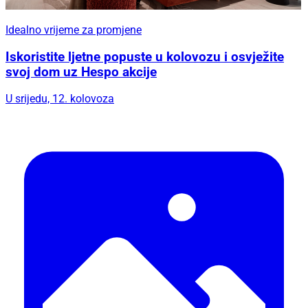
Idealno vrijeme za promjene
Iskoristite ljetne popuste u kolovozu i osvježite
svoj dom uz Hespo akcije
U srijedu, 12. kolovoza