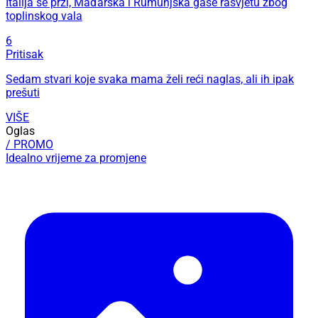
Italija se prži, Mađarska i Rumunjska gase rasvjetu zbog
toplinskog vala
6
Pritisak
Sedam stvari koje svaka mama želi reći naglas, ali ih ipak
prešuti
VIŠE
Oglas
/ PROMO
Idealno vrijeme za promjene