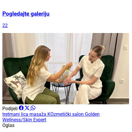
Pogledajte galeriju
22
Podijeli
tretmani lica
masaža
KOzmetički salon
Golden
Wellness/Skin Expert
Oglas