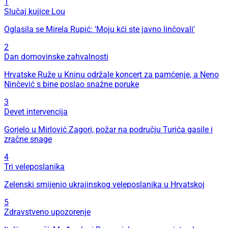
1
Slučaj kujice Lou
Oglasila se Mirela Rupić: 'Moju kći ste javno linčovali'
2
Dan domovinske zahvalnosti
Hrvatske Ruže u Kninu održale koncert za pamćenje, a Neno
Ninčević s bine poslao snažne poruke
3
Devet intervencija
Gorjelo u Mirlović Zagori, požar na području Turića gasile i
zračne snage
4
Tri veleposlanika
Zelenski smijenio ukrajinskog veleposlanika u Hrvatskoj
5
Zdravstveno upozorenje