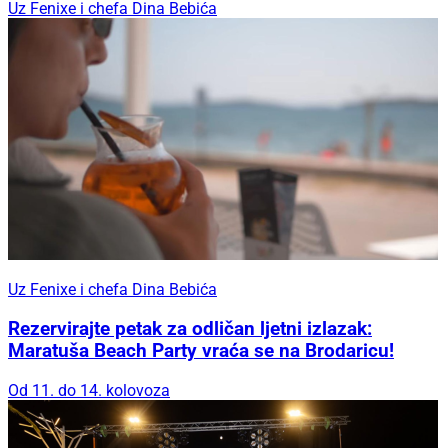
Uz Fenixe i chefa Dina Bebića
Uz Fenixe i chefa Dina Bebića
Rezervirajte petak za odličan ljetni izlazak:
Maratuša Beach Party vraća se na Brodaricu!
Od 11. do 14. kolovoza