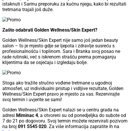
istaknuti i Sarinu preporuku za kućnu njegu, kako bi rezultati
tretmana trajali još duže.
Zašto odabrati Golden Wellness/Skin Expert?
Golden Wellness/Skin Expert nije samo još jedan beauty
salon – to je mjesto gdje se ljepota i zdravlje susreću s
profesionalnošću i toplinom. Sara i Branka svoj posao ne
rade rutinski, već s iskrenom strašću prema pomaganju
klijentima da se osjećaju i izgledaju bolje.
Stoga ako tražite stručno vođene tretmane u ugodnoj
atmosferi, uz individualni pristup i vidljive rezultate, Golden
Wellness/Skin Expert pravo je mjesto za vas. Rezervirajte
svoj termin i uvjerite se sami!
Golden Wellness/Skin Expert nalazi se u centru grada na
adresi
Miminac 4
, a otvoreni su od ponedjeljka do subote od
7 do 21 po dogovoru. Svoj termin možete rezervirati pozivom
na broj
091 5545 020
. Za više informacija zapratite ih na