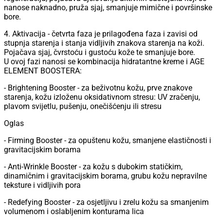
nanose naknadno, pruža sjaj, smanjuje mimične i površinske
bore.
4. Aktivacija - četvrta faza je prilagođena faza i zavisi od
stupnja starenja i stanja vidljivih znakova starenja na koži.
Pojačava sjaj, čvrstoću i gustoću kože te smanjuje bore.
U ovoj fazi nanosi se kombinacija hidratantne kreme i AGE
ELEMENT BOOSTERA:
- Brightening Booster - za beživotnu kožu, prve znakove
starenja, kožu izloženu oksidativnom stresu: UV zračenju,
plavom svijetlu, pušenju, onečišćenju ili stresu
Oglas
- Firming Booster - za opuštenu kožu, smanjene elastičnosti i
gravitacijskim borama
- Anti-Wrinkle Booster - za kožu s dubokim statičkim,
dinamičnim i gravitacijskim borama, grubu kožu nepravilne
teksture i vidljivih pora
- Redefying Booster - za osjetljivu i zrelu kožu sa smanjenim
volumenom i oslabljenim konturama lica