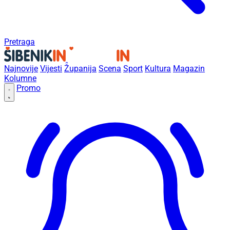
Pretraga
Najnovije
Vijesti
Županija
Scena
Sport
Kultura
Magazin
Kolumne
Promo