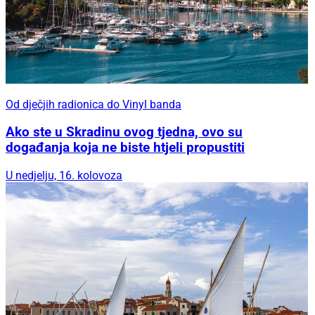
Od dječjih radionica do Vinyl banda
Ako ste u Skradinu ovog tjedna, ovo su
događanja koja ne biste htjeli propustiti
U nedjelju, 16. kolovoza