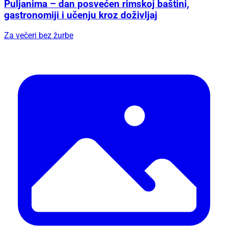
Puljanima – dan posvećen rimskoj baštini,
gastronomiji i učenju kroz doživljaj
Za večeri bez žurbe