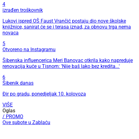
4
izrađen troškovnik
Lukovi ispred OŠ Faust Vrančić postaju dio nove školske
knjižnice, sanirat će se i terasa iznad, za obnovu trga nema
novaca
5
Otvoreno na Instagramu
Šibenska influencerica Meri Banovac otkrila kako napreduje
renovacija kuće u Tisnom: 'Nije baš lako bez kredita...'
6
Šibenik danas
Đir po gradu, ponedjeljak 10. kolovoza
VIŠE
Oglas
/ PROMO
Ove subote u Zablaću