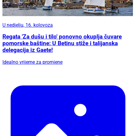
U nedjelju, 16. kolovoza
Regata 'Za dušu i tilo' ponovno okuplja čuvare
pomorske baštine: U Betinu stiže i talijanska
delegacija iz Gaete!
Idealno vrijeme za promjene