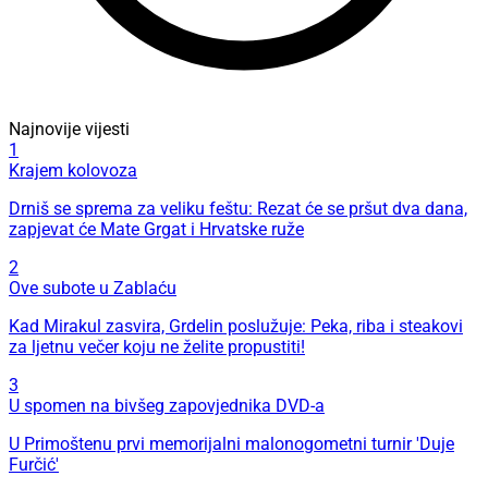
Najnovije vijesti
1
Krajem kolovoza
Drniš se sprema za veliku feštu: Rezat će se pršut dva dana,
zapjevat će Mate Grgat i Hrvatske ruže
2
Ove subote u Zablaću
Kad Mirakul zasvira, Grdelin poslužuje: Peka, riba i steakovi
za ljetnu večer koju ne želite propustiti!
3
U spomen na bivšeg zapovjednika DVD-a
U Primoštenu prvi memorijalni malonogometni turnir 'Duje
Furčić'