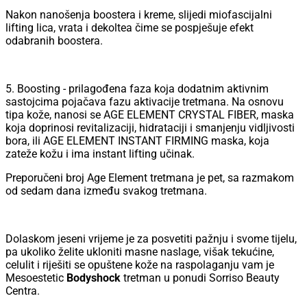
Nakon nanošenja boostera i kreme, slijedi miofascijalni
lifting lica, vrata i dekoltea čime se pospješuje efekt
odabranih boostera.
5. Boosting - prilagođena faza koja dodatnim aktivnim
sastojcima pojačava fazu aktivacije tretmana. Na osnovu
tipa kože, nanosi se AGE ELEMENT CRYSTAL FIBER, maska
koja doprinosi revitalizaciji, hidrataciji i smanjenju vidljivosti
bora, ili AGE ELEMENT INSTANT FIRMING maska, koja
zateže kožu i ima instant lifting učinak.
Preporučeni broj Age Element tretmana je pet, sa razmakom
od sedam dana između svakog tretmana.
Dolaskom jeseni vrijeme je za posvetiti pažnju i svome tijelu,
pa ukoliko želite ukloniti masne naslage, višak tekućine,
celulit i riješiti se opuštene kože na raspolaganju vam je
Mesoestetic
Bodyshock
tretman u ponudi Sorriso Beauty
Centra.