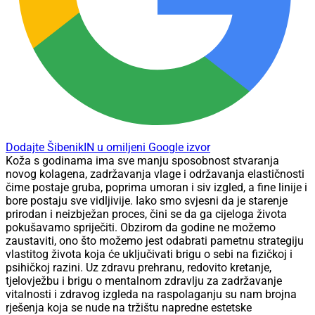
Dodajte ŠibenikIN u omiljeni Google izvor
Koža s godinama ima sve manju sposobnost stvaranja
novog kolagena, zadržavanja vlage i održavanja elastičnosti
čime postaje gruba, poprima umoran i siv izgled, a fine linije i
bore postaju sve vidljivije. Iako smo svjesni da je starenje
prirodan i neizbježan proces, čini se da ga cijeloga života
pokušavamo spriječiti. Obzirom da godine ne možemo
zaustaviti, ono što možemo jest odabrati pametnu strategiju
vlastitog života koja će uključivati brigu o sebi na fizičkoj i
psihičkoj razini. Uz zdravu prehranu, redovito kretanje,
tjelovježbu i brigu o mentalnom zdravlju za zadržavanje
vitalnosti i zdravog izgleda na raspolaganju su nam brojna
rješenja koja se nude na tržištu napredne estetske