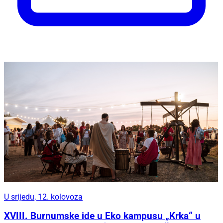
U srijedu, 12. kolovoza
XVIII. Burnumske ide u Eko kampusu „Krka“ u