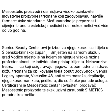
Mesoestetic proizvodi i osmišljava visoko učinkovite
inovativne proizvode i tretmane koji zadovoljavaju najviše
farmaceutske standarde. Međunarodno je prepoznat i
cijenjen brand u estetskoj medicini i dermokozmetici već više
od 35 godina.
Sorriso Beauty Center prvi je izbor za njegu kose, lica i tijela u
Šibensko-kninskoj županiji. Smješten na samom ulazu u
grad Vodice mjesto je na kojem se njeguje visoka razina
profesionalnosti te individualan pristup klijentu. Neinvanzivni
tretmani lica koji osiguravaju njegovanu, pomlađenu i zdravu
kožu, tretmani za oblikovanje tijela poput BodyShock, Venus
Legacy aparata, Vacuslim 48, anti-stres masaža, depilacija,
njega kose, manikura, pedikura, dio su široke ponude usluga.
Certificirani je Mesoestetic centar i ovlašteni prodavač
Mesoestetic proizvoda te ekskluzivni zastupnik S`METICS
prirodne kozmetike.