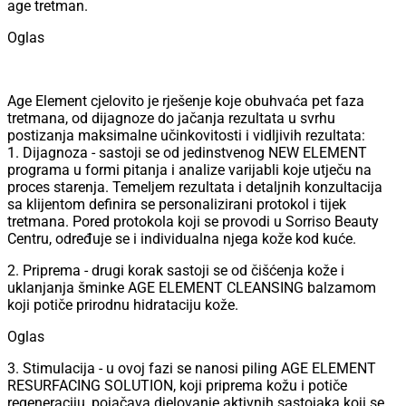
age tretman.
Oglas
Age Element cjelovito je rješenje koje obuhvaća pet faza
tretmana, od dijagnoze do jačanja rezultata u svrhu
postizanja maksimalne učinkovitosti i vidljivih rezultata:
1. Dijagnoza - sastoji se od jedinstvenog NEW ELEMENT
programa u formi pitanja i analize varijabli koje utječu na
proces starenja. Temeljem rezultata i detaljnih konzultacija
sa klijentom definira se personalizirani protokol i tijek
tretmana. Pored protokola koji se provodi u Sorriso Beauty
Centru, određuje se i individualna njega kože kod kuće.
2. Priprema - drugi korak sastoji se od čišćenja kože i
uklanjanja šminke AGE ELEMENT CLEANSING balzamom
koji potiče prirodnu hidrataciju kože.
Oglas
3. Stimulacija - u ovoj fazi se nanosi piling AGE ELEMENT
RESURFACING SOLUTION, koji priprema kožu i potiče
regeneraciju, pojačava djelovanje aktivnih sastojaka koji se