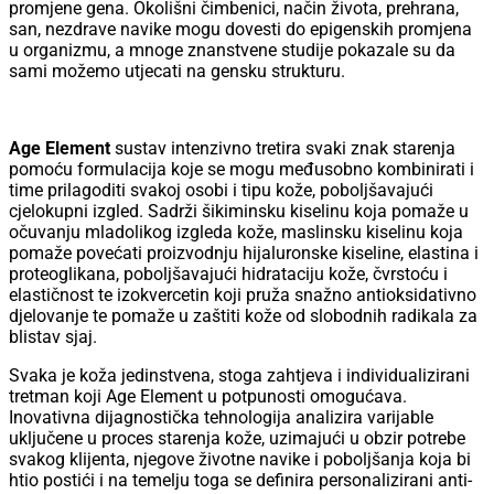
promjene gena. Okolišni čimbenici, način života, prehrana,
san, nezdrave navike mogu dovesti do epigenskih promjena
u organizmu, a mnoge znanstvene studije pokazale su da
sami možemo utjecati na gensku strukturu.
Age Element
sustav intenzivno tretira svaki znak starenja
pomoću formulacija koje se mogu međusobno kombinirati i
time prilagoditi svakoj osobi i tipu kože, poboljšavajući
cjelokupni izgled. Sadrži šikiminsku kiselinu koja pomaže u
očuvanju mladolikog izgleda kože, maslinsku kiselinu koja
pomaže povećati proizvodnju hijaluronske kiseline, elastina i
proteoglikana, poboljšavajući hidrataciju kože, čvrstoću i
elastičnost te izokvercetin koji pruža snažno antioksidativno
djelovanje te pomaže u zaštiti kože od slobodnih radikala za
blistav sjaj.
Svaka je koža jedinstvena, stoga zahtjeva i individualizirani
tretman koji Age Element u potpunosti omogućava.
Inovativna dijagnostička tehnologija analizira varijable
uključene u proces starenja kože, uzimajući u obzir potrebe
svakog klijenta, njegove životne navike i poboljšanja koja bi
htio postići i na temelju toga se definira personalizirani anti-