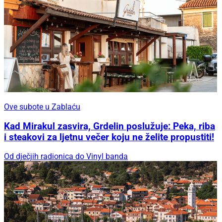
Ove subote u Zablaću
Kad Mirakul zasvira, Grdelin poslužuje: Peka, riba
i steakovi za ljetnu večer koju ne želite propustiti!
Od dječjih radionica do Vinyl banda