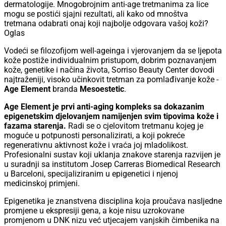
dermatologije. Mnogobrojnim anti-age tretmanima za lice
mogu se postići sjajni rezultati, ali kako od mnoštva
tretmana odabrati onaj koji najbolje odgovara vašoj koži?
Oglas
Vodeći se filozofijom well-ageinga i vjerovanjem da se ljepota
kože postiže individualnim pristupom, dobrim poznavanjem
kože, genetike i načina života, Sorriso Beauty Center dovodi
najtraženiji, visoko učinkovit tretman za pomlađivanje kože -
Age Element
branda
Mesoestetic
.
Age Element je prvi anti-aging kompleks sa dokazanim
epigenetskim djelovanjem namijenjen svim tipovima kože i
fazama starenja.
Radi se o cjelovitom tretmanu kojeg je
moguće u potpunosti personalizirati, a koji pokreće
regenerativnu aktivnost kože i vraća joj mladolikost.
Profesionalni sustav koji uklanja znakove starenja razvijen je
u suradnji sa institutom Josep Carreras Biomedical Research
u Barceloni, specijaliziranim u epigenetici i njenoj
medicinskoj primjeni.
Epigenetika je znanstvena disciplina koja proučava nasljedne
promjene u ekspresiji gena, a koje nisu uzrokovane
promjenom u DNK nizu već utjecajem vanjskih čimbenika na