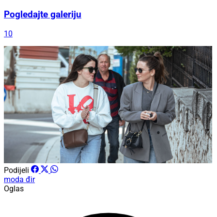
Pogledajte galeriju
10
Podijeli
moda
đir
Oglas