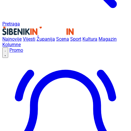
Pretraga
Najnovije
Vijesti
Županija
Scena
Sport
Kultura
Magazin
Kolumne
Promo