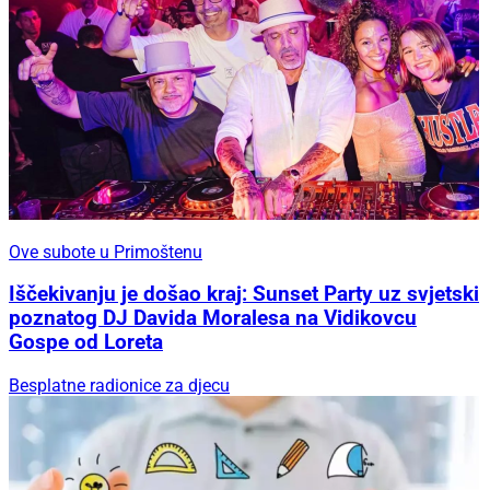
Ove subote u Primoštenu
Iščekivanju je došao kraj: Sunset Party uz svjetski
poznatog DJ Davida Moralesa na Vidikovcu
Gospe od Loreta
Besplatne radionice za djecu