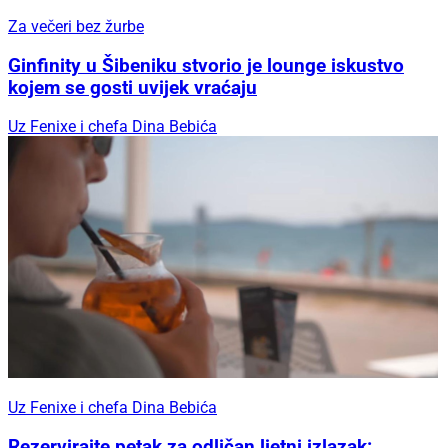
Za večeri bez žurbe
Ginfinity u Šibeniku stvorio je lounge iskustvo
kojem se gosti uvijek vraćaju
Uz Fenixe i chefa Dina Bebića
Uz Fenixe i chefa Dina Bebića
Rezervirajte petak za odličan ljetni izlazak: