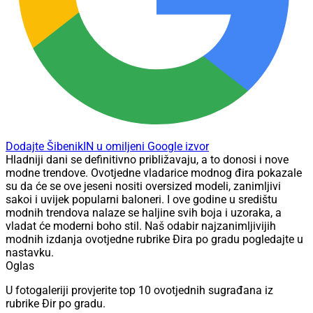
Dodajte ŠibenikIN u omiljeni Google izvor
Hladniji dani se definitivno približavaju, a to donosi i nove
modne trendove. Ovotjedne vladarice modnog đira pokazale
su da će se ove jeseni nositi oversized modeli, zanimljivi
sakoi i uvijek popularni baloneri. I ove godine u središtu
modnih trendova nalaze se haljine svih boja i uzoraka, a
vladat će moderni boho stil. Naš odabir najzanimljivijih
modnih izdanja ovotjedne rubrike Đira po gradu pogledajte u
nastavku.
Oglas
U fotogaleriji provjerite top 10 ovotjednih sugrađana iz
rubrike Đir po gradu.