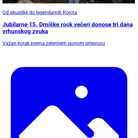
Od akustike do legendarnih Kojota
Jubilarne 15. Drniške rock večeri donose tri dana
vrhunskog zvuka
Važan korak prema zelenijem javnom prijevozu