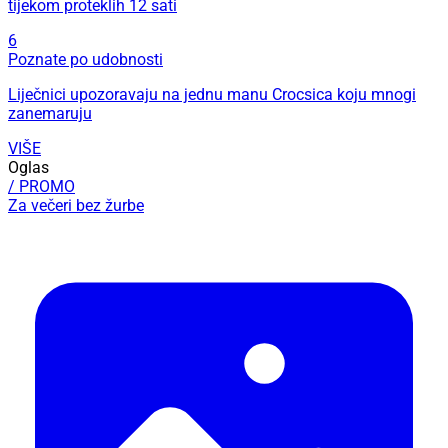
tijekom proteklih 12 sati
6
Poznate po udobnosti
Liječnici upozoravaju na jednu manu Crocsica koju mnogi
zanemaruju
VIŠE
Oglas
/ PROMO
Za večeri bez žurbe