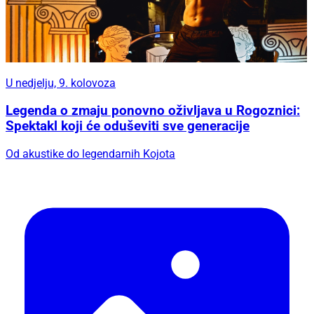
U nedjelju, 9. kolovoza
Legenda o zmaju ponovno oživljava u Rogoznici:
Spektakl koji će oduševiti sve generacije
Od akustike do legendarnih Kojota