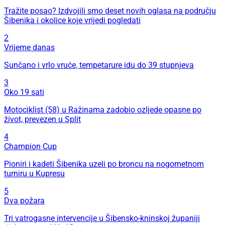
Tražite posao? Izdvojili smo deset novih oglasa na području
Šibenika i okolice koje vrijedi pogledati
2
Vrijeme danas
Sunčano i vrlo vruće, tempetarure idu do 39 stupnjeva
3
Oko 19 sati
Motociklist (58) u Ražinama zadobio ozljede opasne po
život, prevezen u Split
4
Champion Cup
Pioniri i kadeti Šibenika uzeli po broncu na nogometnom
turniru u Kupresu
5
Dva požara
Tri vatrogasne intervencije u Šibensko-kninskoj županiji