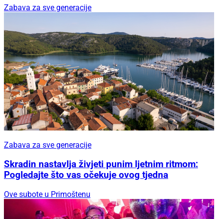
Zabava za sve generacije
Zabava za sve generacije
Skradin nastavlja živjeti punim ljetnim ritmom:
Pogledajte što vas očekuje ovog tjedna
Ove subote u Primoštenu