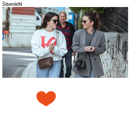
ŠibenikIN