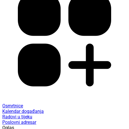
Osmrtnice
Kalendar događanja
Radovi u tijeku
Poslovni adresar
Oglas