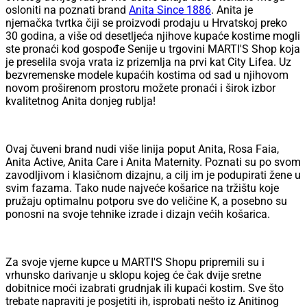
osloniti na poznati brand
Anita Since 1886
. Anita je
njemačka tvrtka čiji se proizvodi prodaju u Hrvatskoj preko
30 godina, a više od desetljeća njihove kupaće kostime mogli
ste pronaći kod gospođe Senije u trgovini MARTI'S Shop koja
je preselila svoja vrata iz prizemlja na prvi kat City Lifea. Uz
bezvremenske modele kupaćih kostima od sad u njihovom
novom proširenom prostoru možete pronaći i širok izbor
kvalitetnog Anita donjeg rublja!
Ovaj čuveni brand nudi više linija poput Anita, Rosa Faia,
Anita Active, Anita Care i Anita Maternity. Poznati su po svom
zavodljivom i klasičnom dizajnu, a cilj im je podupirati žene u
svim fazama. Tako nude najveće košarice na tržištu koje
pružaju optimalnu potporu sve do veličine K, a posebno su
ponosni na svoje tehnike izrade i dizajn većih košarica.
Za svoje vjerne kupce u MARTI'S Shopu pripremili su i
vrhunsko darivanje u sklopu kojeg će čak dvije sretne
dobitnice moći izabrati grudnjak ili kupaći kostim. Sve što
trebate napraviti je posjetiti ih, isprobati nešto iz Anitinog