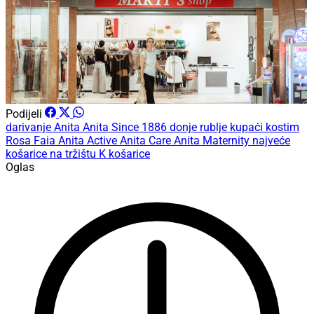
Podijeli
darivanje
Anita
Anita Since 1886
donje rublje
kupaći kostim
Rosa Faia
Anita Active
Anita Care
Anita Maternity
najveće
košarice na tržištu
K košarice
Oglas