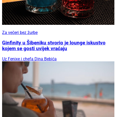
Za večeri bez žurbe
Ginfinity u Šibeniku stvorio je lounge iskustvo
kojem se gosti uvijek vraćaju
Uz Fenixe i chefa Dina Bebića