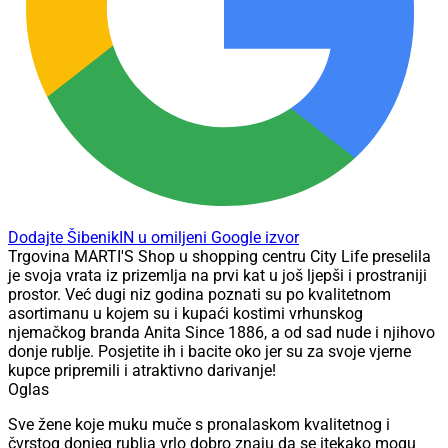
Dodajte ŠibenikIN u omiljeni Google izvor
Trgovina MARTI'S Shop u shopping centru City Life preselila
je svoja vrata iz prizemlja na prvi kat u još ljepši i prostraniji
prostor. Već dugi niz godina poznati su po kvalitetnom
asortimanu u kojem su i kupaći kostimi vrhunskog
njemačkog branda Anita Since 1886, a od sad nude i njihovo
donje rublje. Posjetite ih i bacite oko jer su za svoje vjerne
kupce pripremili i atraktivno darivanje!
Oglas
Sve žene koje muku muče s pronalaskom kvalitetnog i
čvrstog donjeg rublja vrlo dobro znaju da se itekako mogu