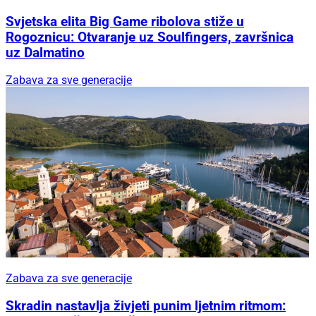
Svjetska elita Big Game ribolova stiže u
Rogoznicu: Otvaranje uz Soulfingers, završnica
uz Dalmatino
Zabava za sve generacije
Zabava za sve generacije
Skradin nastavlja živjeti punim ljetnim ritmom: