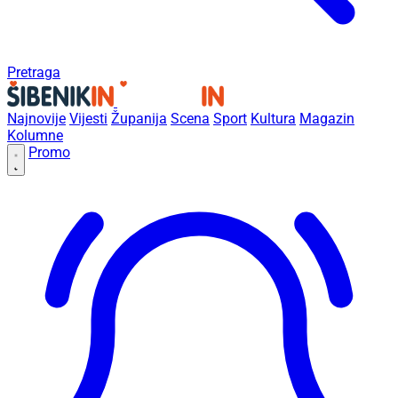
Pretraga
Najnovije
Vijesti
Županija
Scena
Sport
Kultura
Magazin
Kolumne
Promo