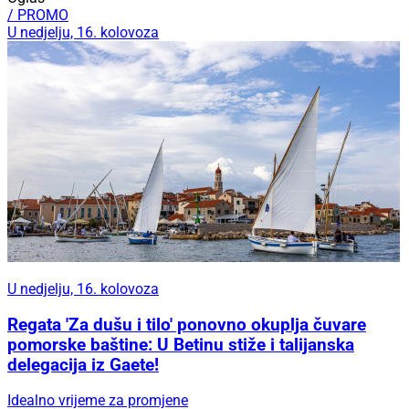
/ PROMO
U nedjelju, 16. kolovoza
U nedjelju, 16. kolovoza
Regata 'Za dušu i tilo' ponovno okuplja čuvare
pomorske baštine: U Betinu stiže i talijanska
delegacija iz Gaete!
Idealno vrijeme za promjene