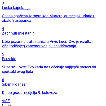
3
Lučka kapetanija
Osoba spašena iz mora kod Murtera, gumenjak udario u
obalu Sustipanca
4
Zabrinuti mještanin
Izbio požar na trafostanici u Prvić Luci: 'Ovo je rezultat
višegodišnjeg zanemarivanja i neodržavanja'
5
Perzeide
Suze sv. Lovre: Evo kada nas očekuje najljepši meteorski
spektakl ovog ljeta
6
Šibenik danas
Đir po gradu, nedjelja 9. kolovoza
VIŠE
Oglas