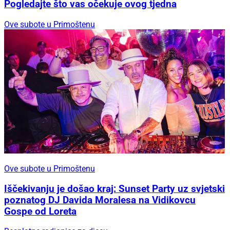
Pogledajte što vas očekuje ovog tjedna
Ove subote u Primoštenu
Ove subote u Primoštenu
Iščekivanju je došao kraj: Sunset Party uz svjetski
poznatog DJ Davida Moralesa na Vidikovcu
Gospe od Loreta