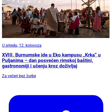
U srijedu, 12. kolovoza
XVIII. Burnumske ide u Eko kampusu „Krka“ u
Puljanima – dan posvećen rimskoj baštini,
gastronomiji i učenju kroz doživljaj
Za večeri bez žurbe