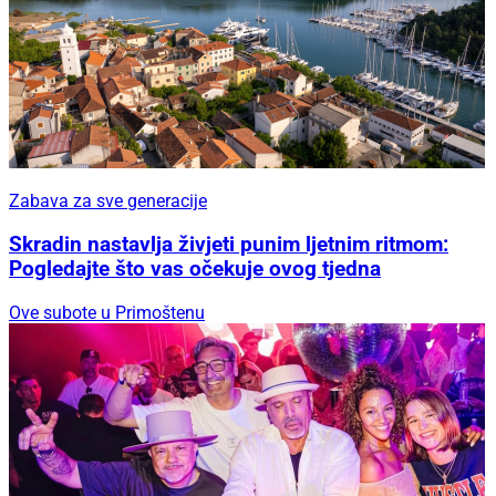
Zabava za sve generacije
Skradin nastavlja živjeti punim ljetnim ritmom:
Pogledajte što vas očekuje ovog tjedna
Ove subote u Primoštenu