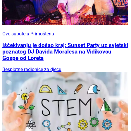
Ove subote u Primoštenu
Iščekivanju je došao kraj: Sunset Party uz svjetski
poznatog DJ Davida Moralesa na Vidikovcu
Gospe od Loreta
Besplatne radionice za djecu