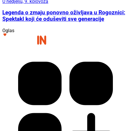
U nedjelju, 9. kolovoza
Legenda o zmaju ponovno oživljava u Rogoznici:
Spektakl koji će oduševiti sve generacije
Oglas