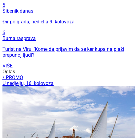
5
Šibenik danas
Đir po gradu, nedjelja 9. kolovoza
6
Burna rasprava
Turist na Viru: 'Kome da prijavim da se ker kupa na plaži
prepunoj ljudi?'
VIŠE
Oglas
/ PROMO
U nedjelju, 16. kolovoza