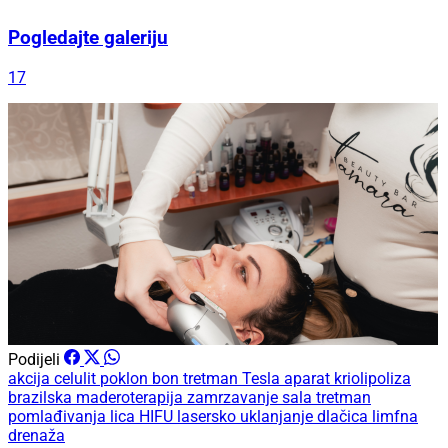
Pogledajte galeriju
17
Podijeli
akcija
celulit
poklon bon
tretman
Tesla aparat
kriolipoliza
brazilska maderoterapija
zamrzavanje sala
tretman
pomlađivanja lica
HIFU
lasersko uklanjanje dlačica
limfna
drenaža