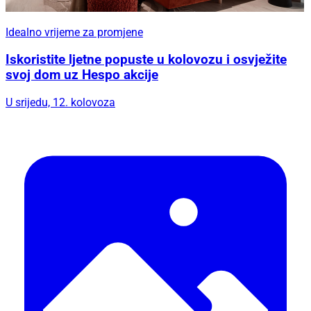
Idealno vrijeme za promjene
Iskoristite ljetne popuste u kolovozu i osvježite
svoj dom uz Hespo akcije
U srijedu, 12. kolovoza