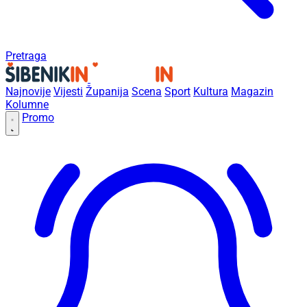
Pretraga
Najnovije
Vijesti
Županija
Scena
Sport
Kultura
Magazin
Kolumne
Promo