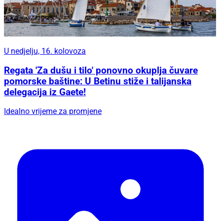
U nedjelju, 16. kolovoza
Regata 'Za dušu i tilo' ponovno okuplja čuvare
pomorske baštine: U Betinu stiže i talijanska
delegacija iz Gaete!
Idealno vrijeme za promjene