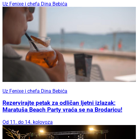
Uz Fenixe i chefa Dina Bebića
Uz Fenixe i chefa Dina Bebića
Rezervirajte petak za odličan ljetni izlazak:
Maratuša Beach Party vraća se na Brodaricu!
Od 11. do 14. kolovoza