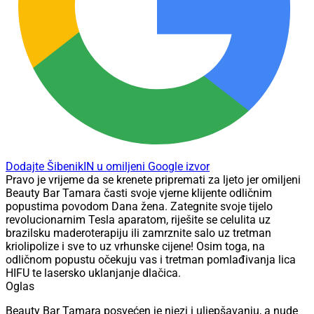
Dodajte ŠibenikIN u omiljeni Google izvor
Pravo je vrijeme da se krenete pripremati za ljeto jer omiljeni
Beauty Bar Tamara časti svoje vjerne klijente odličnim
popustima povodom Dana žena. Zategnite svoje tijelo
revolucionarnim Tesla aparatom, riješite se celulita uz
brazilsku maderoterapiju ili zamrznite salo uz tretman
kriolipolize i sve to uz vrhunske cijene! Osim toga, na
odličnom popustu očekuju vas i tretman pomlađivanja lica
HIFU te lasersko uklanjanje dlačica.
Oglas
Beauty Bar Tamara posvećen je njezi i uljepšavanju, a nude