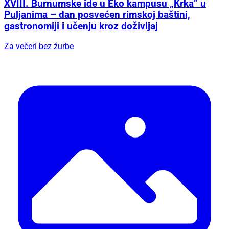
XVIII. Burnumske ide u Eko kampusu „Krka“ u
Puljanima – dan posvećen rimskoj baštini,
gastronomiji i učenju kroz doživljaj
Za večeri bez žurbe