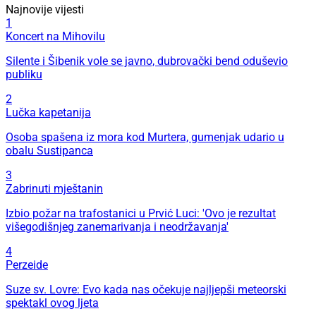
Najnovije vijesti
1
Koncert na Mihovilu
Silente i Šibenik vole se javno, dubrovački bend oduševio
publiku
2
Lučka kapetanija
Osoba spašena iz mora kod Murtera, gumenjak udario u
obalu Sustipanca
3
Zabrinuti mještanin
Izbio požar na trafostanici u Prvić Luci: 'Ovo je rezultat
višegodišnjeg zanemarivanja i neodržavanja'
4
Perzeide
Suze sv. Lovre: Evo kada nas očekuje najljepši meteorski
spektakl ovog ljeta