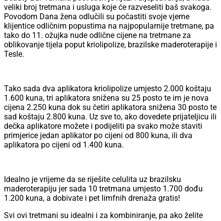
veliki broj tretmana i usluga koje će razveseliti baš svakoga.
Povodom Dana žena odlučili su počastiti svoje vjerne
klijentice odličnim popustima na najpopularnije tretmane, pa
tako do 11. ožujka nude odlične cijene na tretmane za
oblikovanje tijela poput kriolipolize, brazilske maderoterapije i
Tesle.
Tako sada dva aplikatora kriolipolize umjesto 2.000 koštaju
1.600 kuna, tri aplikatora snižena su 25 posto te im je nova
cijena 2.250 kuna dok su četiri aplikatora snižena 30 posto te
sad koštaju 2.800 kuna. Uz sve to, ako dovedete prijateljicu ili
dečka aplikatore možete i podijeliti pa svako može staviti
primjerice jedan aplikator po cijeni od 800 kuna, ili dva
aplikatora po cijeni od 1.400 kuna.
Idealno je vrijeme da se riješite celulita uz brazilsku
maderoterapiju jer sada 10 tretmana umjesto 1.700 dođu
1.200 kuna, a dobivate i pet limfnih drenaža gratis!
Svi ovi tretmani su idealni i za kombiniranje, pa ako želite