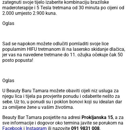
zategnuti svoje tijelo izaberite kombinaciju brazilske
maderoterapije i 5 Tesla tretmana od 30 minuta po cijeni od
2.000 umjesto 2.900 kuna.
Oglas
Sad se napokon možete odlučiti pomladiti svoje lice
popularnim HIFU tretmanom ili na lasersko skidanje dlačica,
jer vas na navedene tretmane do 11. ožujka očekuje čak 50
posto popusta!
Oglas
U Beauty Baru Tamara možete obaviti cijeli niz usluga za
njegu lica i tijela pa provjerite ponudu i odaberite nešto za
sebe. Uz to, u ponudi su i poklon bonovi koji su idealan dar
za omiljene žene u vašim životima.
Beauty Bar Tamara posjetite na adresi
Prokljanska 15
, a za
sve informacije i dogovor oko termina javite se porukom na
Facebook
i
Instagram
ili nazovite
091 9831 008
.