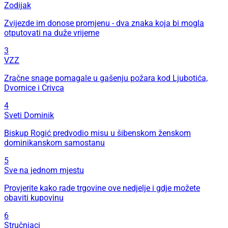
Zodijak
Zvijezde im donose promjenu - dva znaka koja bi mogla
otputovati na duže vrijeme
3
VZZ
Zračne snage pomagale u gašenju požara kod Ljubotića,
Dvornice i Crivca
4
Sveti Dominik
Biskup Rogić predvodio misu u šibenskom ženskom
dominikanskom samostanu
5
Sve na jednom mjestu
Provjerite kako rade trgovine ove nedjelje i gdje možete
obaviti kupovinu
6
Stručnjaci