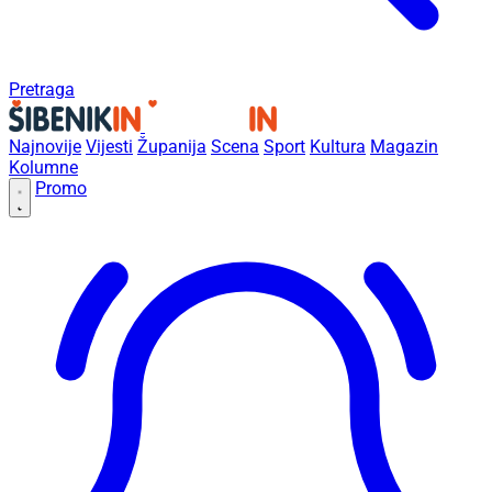
Pretraga
Najnovije
Vijesti
Županija
Scena
Sport
Kultura
Magazin
Kolumne
Promo