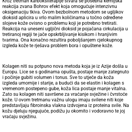
Kroz tretman karboksiterapije stvara se posebna kemijska
reakcija zvana Bohrov efekt koja omogućuje intenzivnu
oksigenaciju tkiva. Ovom bezbolnom metodom se ugljikov
dioksid aplicira u vrlo malim količinama u točno određene
slojeve kože ovisno o problemu koji je potrebno tretirati.
Reakcija na uneseni ugljični dioksid je pojačana cirkulacija u
tretiranoj regiji te jače opskrbljivanje kisikom i hranjivim
tvarima. Ona konačno rezultira poboljšanjem cjelokupnog
izgleda kože te rješava problem bora i opuštene kože.
Kolagen niti su potpuno nova metoda koja je iz Azije došla u
Europu. Lice se s godinama opušta, postaje manje zategnuto
i počinje gubiti volumen i tonus. Sve to utječe da koža
izgleda umornije i starije, a budući da se elastin i kolagen s
vremenom postepeno gube, koža lica postaje manje vitalna.
Zato su kolagen niti savršene za vraćanje svježine i čvrstoće
kože. U ovom tretmanu važnu ulogu imaju svilene niti koje
predstavljaju fibroinska vlakna izdvojena iz proteina svile. Na
kožu djeluju njegujuće, podižu ju okomito i vodoravno te joj
vraćaju svježinu.