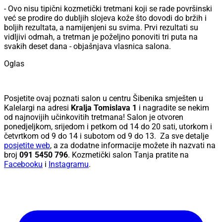
- Ovo nisu tipični kozmetički tretmani koji se rade površinski
već se prodire do dubljih slojeva kože što dovodi do bržih i
boljih rezultata, a namijenjeni su svima. Prvi rezultati su
vidljivi odmah, a tretman je poželjno ponoviti tri puta na
svakih deset dana - objašnjava vlasnica salona.
Oglas
Posjetite ovaj poznati salon u centru Šibenika smješten u
Kalelargi na adresi
Kralja Tomislava 1
i nagradite se nekim
od najnovijih učinkovitih tretmana! Salon je otvoren
ponedjeljkom, srijedom i petkom od 14 do 20 sati, utorkom i
četvrtkom od 9 do 14 i subotom od 9 do 13. Za sve detalje
posjetite web
, a za dodatne informacije možete ih nazvati na
broj
091 5450 796
. Kozmetički salon Tanja pratite na
Facebooku
i
Instagramu
.