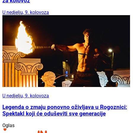
za kolovoz
U nedjelju, 9. kolovoza
U nedjelju, 9. kolovoza
Legenda o zmaju ponovno oživljava u Rogoznici:
Spektakl koji će oduševiti sve generacije
Oglas