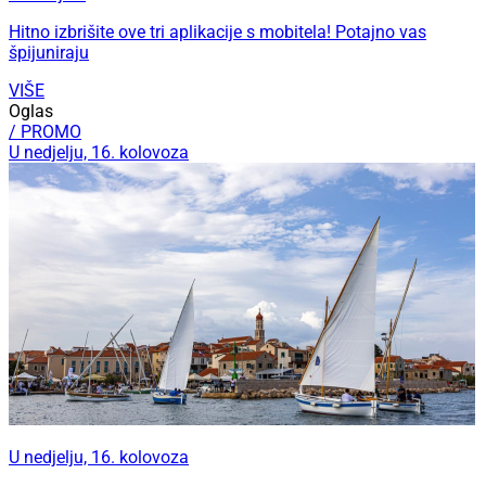
Hitno izbrišite ove tri aplikacije s mobitela! Potajno vas
špijuniraju
VIŠE
Oglas
/ PROMO
U nedjelju, 16. kolovoza
U nedjelju, 16. kolovoza