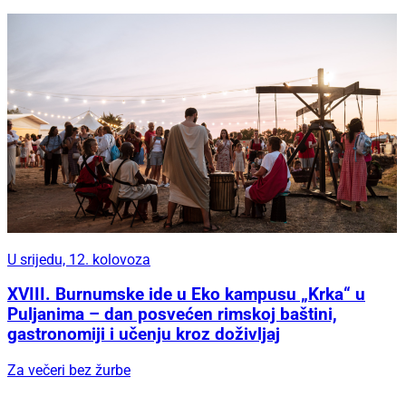
U srijedu, 12. kolovoza
XVIII. Burnumske ide u Eko kampusu „Krka“ u
Puljanima – dan posvećen rimskoj baštini,
gastronomiji i učenju kroz doživljaj
Za večeri bez žurbe