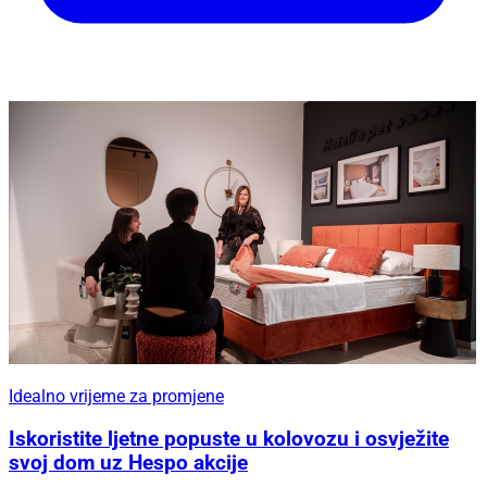
Idealno vrijeme za promjene
Iskoristite ljetne popuste u kolovozu i osvježite
svoj dom uz Hespo akcije