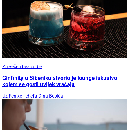
Za večeri bez žurbe
Ginfinity u Šibeniku stvorio je lounge iskustvo
kojem se gosti uvijek vraćaju
Uz Fenixe i chefa Dina Bebića