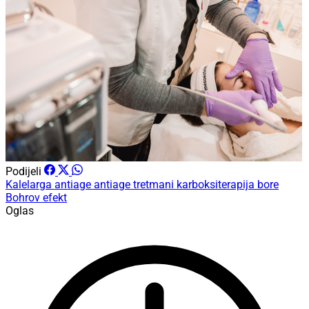
Podijeli
Kalelarga
antiage
antiage tretmani
karboksiterapija
bore
Bohrov efekt
Oglas