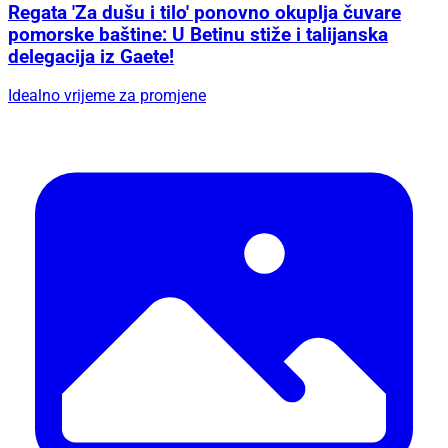
Regata 'Za dušu i tilo' ponovno okuplja čuvare
pomorske baštine: U Betinu stiže i talijanska
delegacija iz Gaete!
Idealno vrijeme za promjene