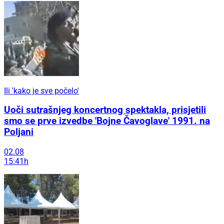
Ili 'kako je sve počelo'
Uoči sutrašnjeg koncertnog spektakla, prisjetili
smo se prve izvedbe 'Bojne Čavoglave' 1991. na
Poljani
02.08
15:41h