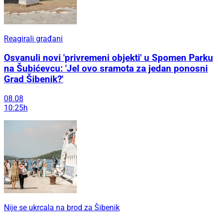
Reagirali građani
Osvanuli novi 'privremeni objekti' u Spomen Parku
na Šubićevcu: 'Jel ovo sramota za jedan ponosni
Grad Šibenik?'
08.08
10:25h
Nije se ukrcala na brod za Šibenik