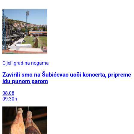
Cijeli grad na nogama
Zavirili smo na Šubićevac uoči koncerta, pripreme
idu punom parom
08.08
09:30h