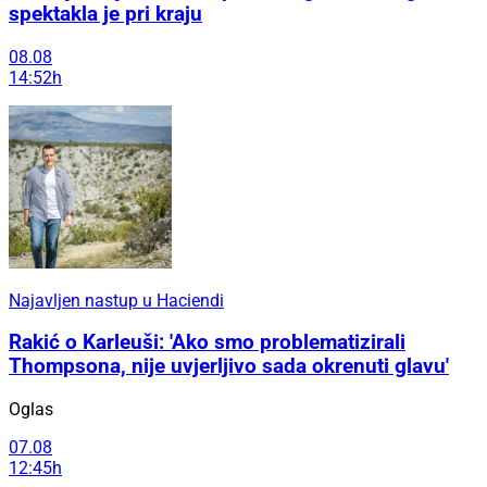
spektakla je pri kraju
08.08
14:52h
Najavljen nastup u Haciendi
Rakić o Karleuši: 'Ako smo problematizirali
Thompsona, nije uvjerljivo sada okrenuti glavu'
Oglas
07.08
12:45h