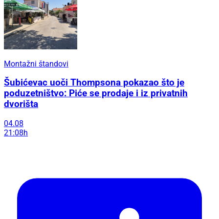
Montažni štandovi
Šubićevac uoči Thompsona pokazao što je
poduzetništvo: Piće se prodaje i iz privatnih
dvorišta
04.08
21:08h