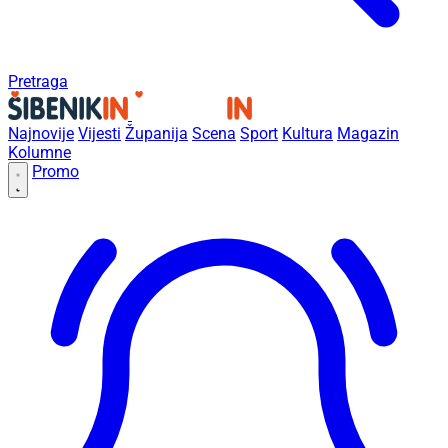
Pretraga
Najnovije
Vijesti
Županija
Scena
Sport
Kultura
Magazin
Kolumne
Promo