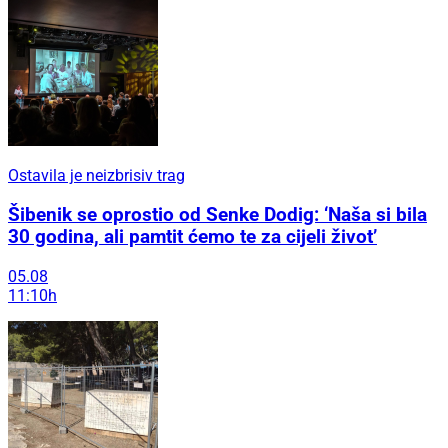
Ostavila je neizbrisiv trag
Šibenik se oprostio od Senke Dodig: ‘Naša si bila
30 godina, ali pamtit ćemo te za cijeli život’
05.08
11:10h