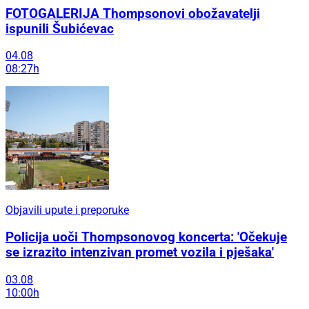
FOTOGALERIJA Thompsonovi obožavatelji
ispunili Šubićevac
04.08
08:27h
Objavili upute i preporuke
Policija uoči Thompsonovog koncerta: 'Očekuje
se izrazito intenzivan promet vozila i pješaka'
03.08
10:00h