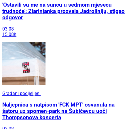
'Ostavili su me na suncu u sedmom mjesecu
trudnoće': Zlarinjanka prozvala Jadroliniju, stigao
odgovor
03.08
15:08h
Građani podijeljeni
Naljepnica s natpisom 'FCK MPT' osvanula na
šatoru uz spomen-park na Šubićevcu uoči
Thompsonova koncerta
03.08