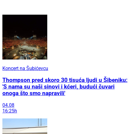
Koncert na Šubićevcu
Thompson pred skoro 30 tisuća ljudi u Šibeniku:
'S nama su naši sinovi i kćeri, budući čuvari
onoga što smo napravili'
04.08
16:25h