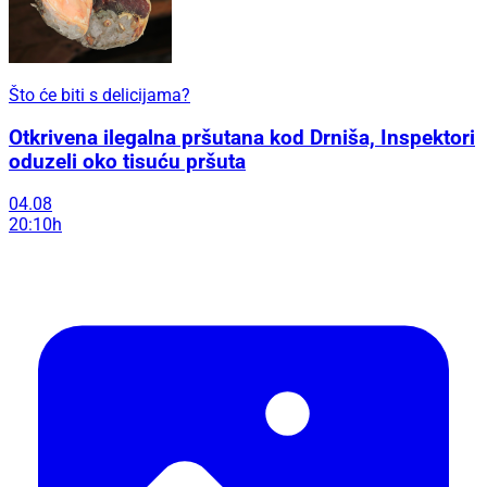
Što će biti s delicijama?
Otkrivena ilegalna pršutana kod Drniša, Inspektori
oduzeli oko tisuću pršuta
04.08
20:10h