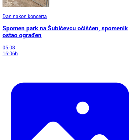
Dan nakon koncerta
Spomen park na Šubićevcu očišćen, spomenik
ostao ograđen
05.08
16:06h