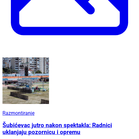
Razmontiranje
Šubićevac jutro nakon spektakla: Radnici
uklanjaju pozornicu i opremu