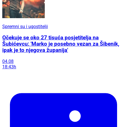
Spremni su i ugostitelji
Očekuje se oko 27 tisuća posjetitelja na
Šubićevcu: 'Marko je posebno vezan za Šibenik,
ipak je to njegova županija'
04.08
18:43h