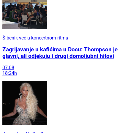
Šibenik već u koncertnom ritmu
Zagrijavanje u kafićima u Docu: Thompson je
glavni, ali odjekuju i drugi domoljubni hitovi
07.08
18:24h