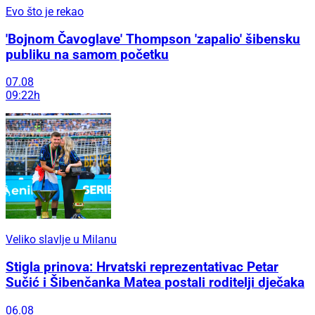
Evo što je rekao
'Bojnom Čavoglave' Thompson 'zapalio' šibensku
publiku na samom početku
07.08
09:22h
Veliko slavlje u Milanu
Stigla prinova: Hrvatski reprezentativac Petar
Sučić i Šibenčanka Matea postali roditelji dječaka
06.08