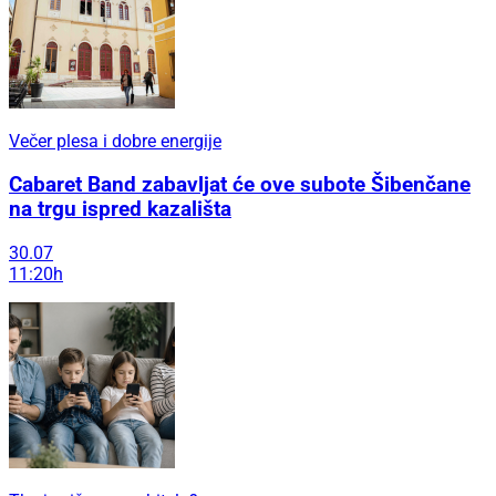
Večer plesa i dobre energije
Cabaret Band zabavljat će ove subote Šibenčane
na trgu ispred kazališta
30.07
11:20h