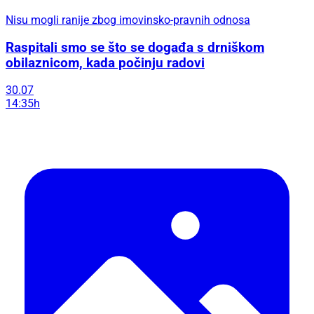
Nisu mogli ranije zbog imovinsko-pravnih odnosa
Raspitali smo se što se događa s drniškom
obilaznicom, kada počinju radovi
30.07
14:35h