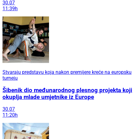
30.07
11:39h
Stvaraju predstavu koja nakon premijere kreće na europsku
turneju
Šibenik dio međunarodnog plesnog projekta koji
okuplja mlade umjetnike iz Europe
30.07
11:20h