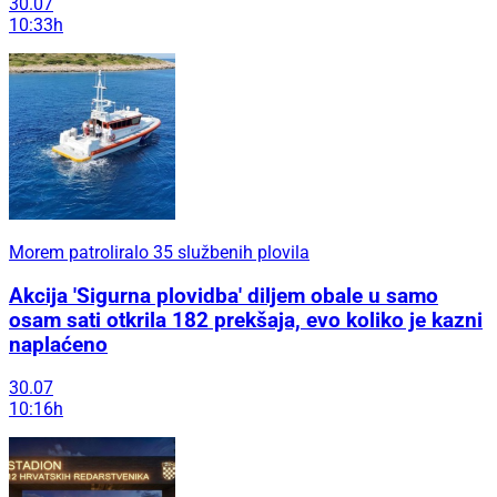
30.07
10:33h
Morem patroliralo 35 službenih plovila
Akcija 'Sigurna plovidba' diljem obale u samo
osam sati otkrila 182 prekšaja, evo koliko je kazni
naplaćeno
30.07
10:16h