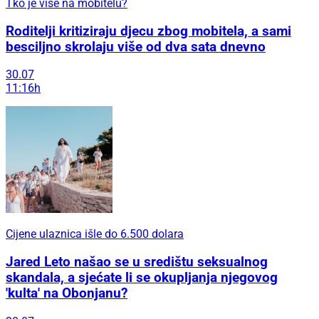
Tko je više na mobitelu?
Roditelji kritiziraju djecu zbog mobitela, a sami
besciljno skrolaju više od dva sata dnevno
30.07
11:16h
Cijene ulaznica išle do 6.500 dolara
Jared Leto našao se u središtu seksualnog
skandala, a sjećate li se okupljanja njegovog
'kulta' na Obonjanu?