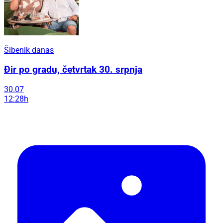
Šibenik danas
Đir po gradu, četvrtak 30. srpnja
30.07
12:28h