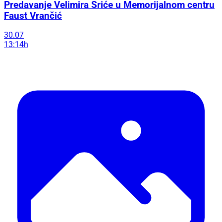
Predavanje Velimira Sriće u Memorijalnom centru
Faust Vrančić
30.07
13:14h