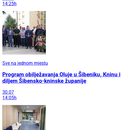
14:25h
Sve na jednom mjestu
Program obilježavanja Oluje u Šibeniku, Kninu i
diljem Šibensko-kninske županije
30.07
14:05h