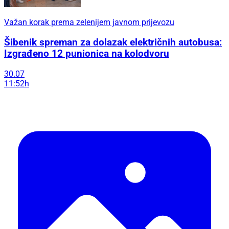
Važan korak prema zelenijem javnom prijevozu
Šibenik spreman za dolazak električnih autobusa:
Izgrađeno 12 punionica na kolodvoru
30.07
11:52h