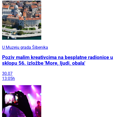
U Muzeju grada Šibenika
Poziv malim kreativcima na besplatne radionice u
sklopu 56. izložbe 'More, ljudi, obala'
30.07
13:05h