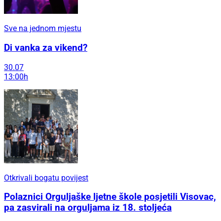
Sve na jednom mjestu
Di vanka za vikend?
30.07
13:00h
Otkrivali bogatu povijest
Polaznici Orguljaške ljetne škole posjetili Visovac,
pa zasvirali na orguljama iz 18. stoljeća