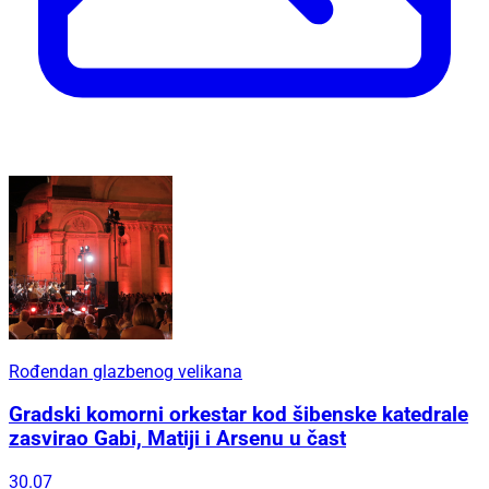
Rođendan glazbenog velikana
Gradski komorni orkestar kod šibenske katedrale
zasvirao Gabi, Matiji i Arsenu u čast
30.07