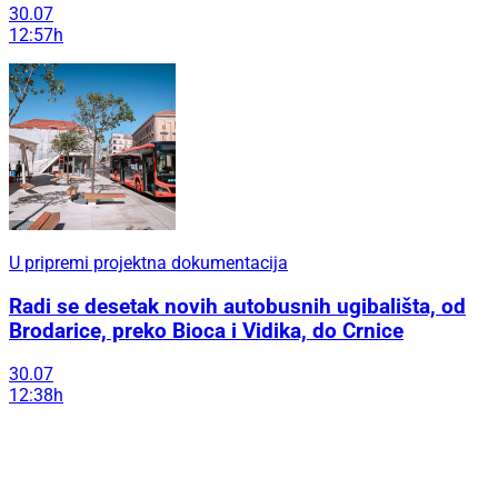
30.07
12:57h
U pripremi projektna dokumentacija
Radi se desetak novih autobusnih ugibališta, od
Brodarice, preko Bioca i Vidika, do Crnice
30.07
12:38h