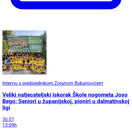
Intervju s predsjednikom Zoranom Bobanovićem
Veliki natjecateljski iskorak Škole nogometa Joso
Bego: Seniori u županijskoj, pioniri u dalmatinskoj
ligi
30.07
13:09h