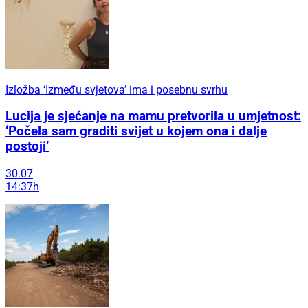
Izložba ‘Između svjetova’ ima i posebnu svrhu
Lucija je sjećanje na mamu pretvorila u umjetnost:
‘Počela sam graditi svijet u kojem ona i dalje
postoji’
30.07
14:37h