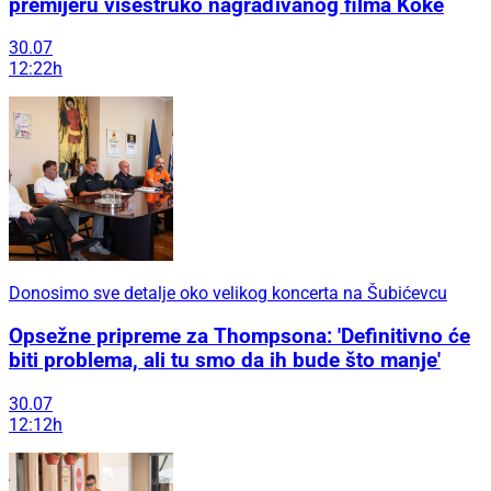
premijeru višestruko nagrađivanog filma Koke
30.07
12:22h
Donosimo sve detalje oko velikog koncerta na Šubićevcu
Opsežne pripreme za Thompsona: 'Definitivno će
biti problema, ali tu smo da ih bude što manje'
30.07
12:12h