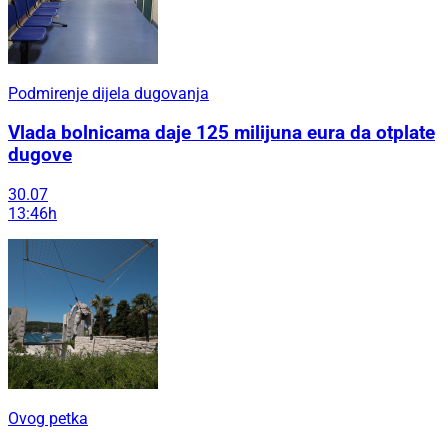
Podmirenje dijela dugovanja
Vlada bolnicama daje 125 milijuna eura da otplate
dugove
30.07
13:46h
Ovog petka