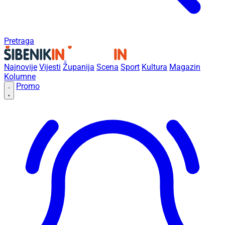
Pretraga
Najnovije
Vijesti
Županija
Scena
Sport
Kultura
Magazin
Kolumne
Promo