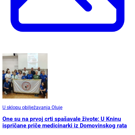
U sklopu obilježavanja Oluje
One su na prvoj crti spašavale živote: U Kninu
ispričane priče medicinarki iz Domovinskog rata