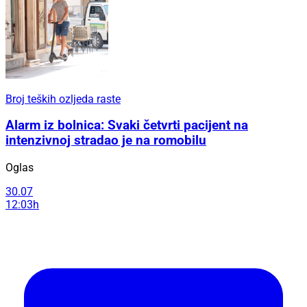
Broj teških ozljeda raste
Alarm iz bolnica: Svaki četvrti pacijent na
intenzivnoj stradao je na romobilu
Oglas
30.07
12:03h