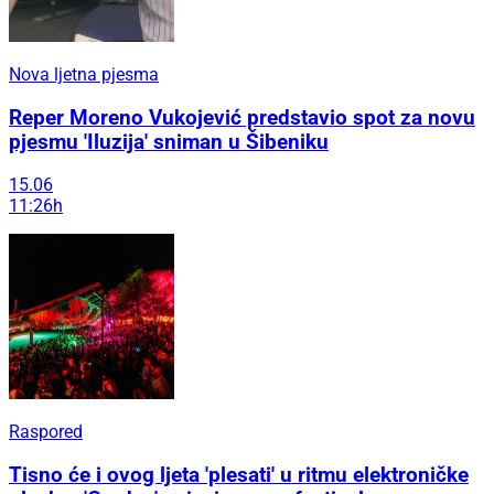
Nova ljetna pjesma
Reper Moreno Vukojević predstavio spot za novu
pjesmu 'Iluzija' sniman u Šibeniku
15.06
11:26h
Raspored
Tisno će i ovog ljeta 'plesati' u ritmu elektroničke