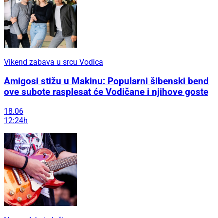
Vikend zabava u srcu Vodica
Amigosi stižu u Makinu: Popularni šibenski bend
ove subote rasplesat će Vodičane i njihove goste
18.06
12:24h