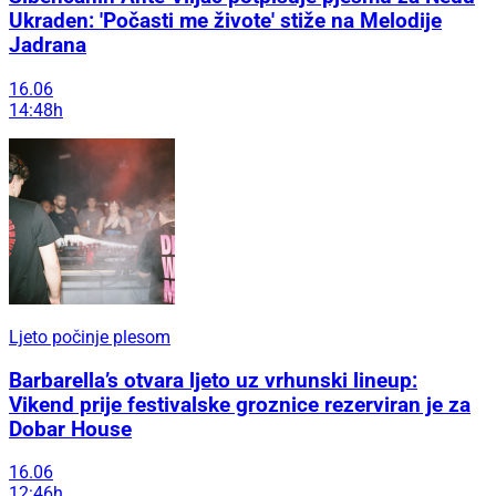
Ukraden: 'Počasti me živote' stiže na Melodije
Jadrana
16.06
14:48h
Ljeto počinje plesom
Barbarella’s otvara ljeto uz vrhunski lineup:
Vikend prije festivalske groznice rezerviran je za
Dobar House
16.06
12:46h