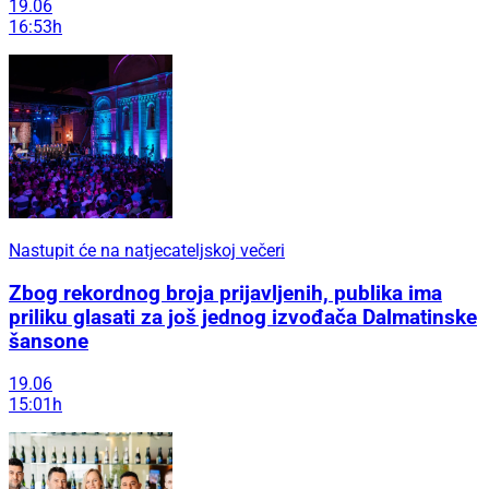
19.06
16:53h
Nastupit će na natjecateljskoj večeri
Zbog rekordnog broja prijavljenih, publika ima
priliku glasati za još jednog izvođača Dalmatinske
šansone
19.06
15:01h