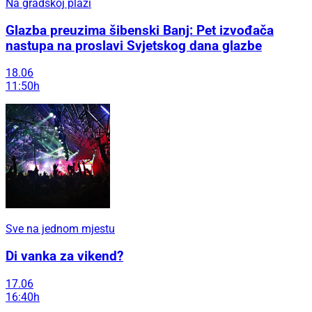
Na gradskoj plaži
Glazba preuzima šibenski Banj: Pet izvođača
nastupa na proslavi Svjetskog dana glazbe
18.06
11:50h
Sve na jednom mjestu
Di vanka za vikend?
17.06
16:40h