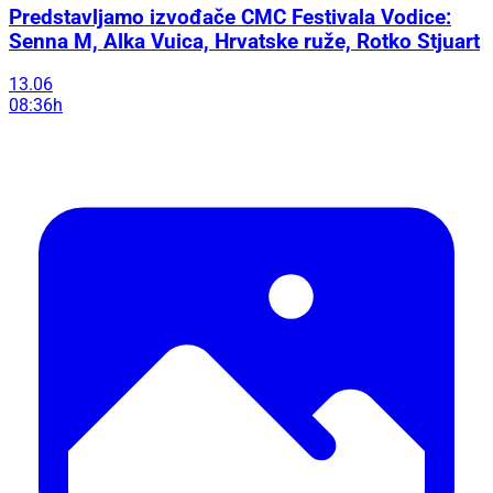
Predstavljamo izvođače CMC Festivala Vodice:
Senna M, Alka Vuica, Hrvatske ruže, Rotko Stjuart
13.06
08:36h