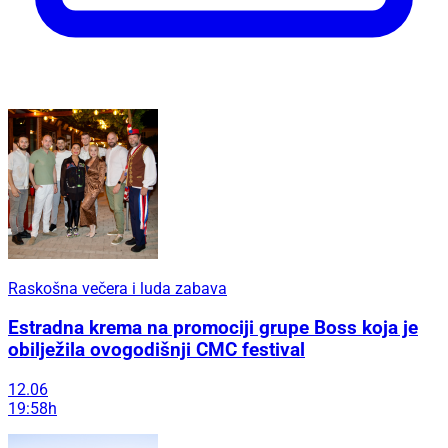
Raskošna večera i luda zabava
Estradna krema na promociji grupe Boss koja je
obilježila ovogodišnji CMC festival
12.06
19:58h