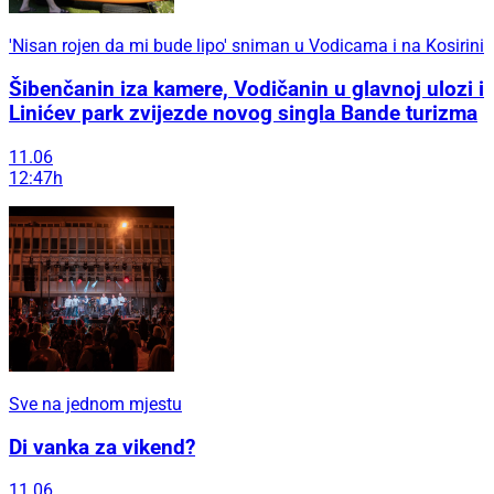
'Nisan rojen da mi bude lipo' sniman u Vodicama i na Kosirini
Šibenčanin iza kamere, Vodičanin u glavnoj ulozi i
Linićev park zvijezde novog singla Bande turizma
11.06
12:47h
Sve na jednom mjestu
Di vanka za vikend?
11.06