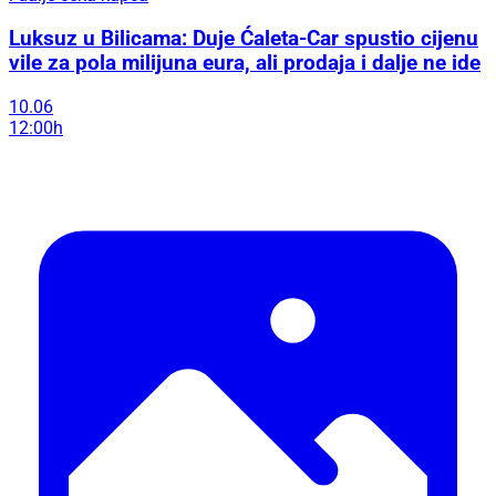
Luksuz u Bilicama: Duje Ćaleta-Car spustio cijenu
vile za pola milijuna eura, ali prodaja i dalje ne ide
10.06
12:00h