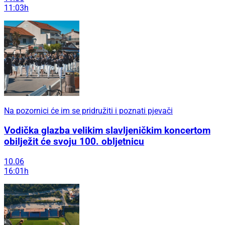
11:03h
Na pozornici će im se pridružiti i poznati pjevači
Vodička glazba velikim slavljeničkim koncertom
obilježit će svoju 100. obljetnicu
10.06
16:01h