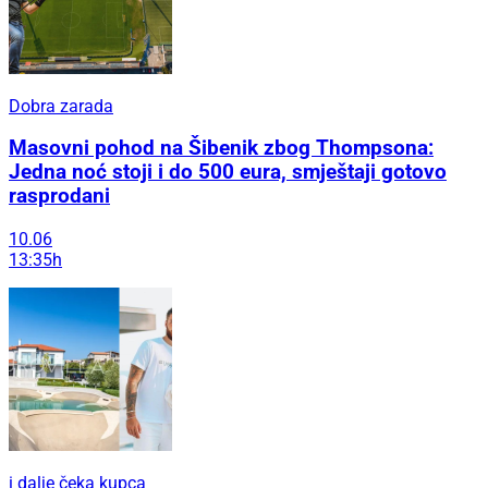
Dobra zarada
Masovni pohod na Šibenik zbog Thompsona:
Jedna noć stoji i do 500 eura, smještaji gotovo
rasprodani
10.06
13:35h
i dalje čeka kupca