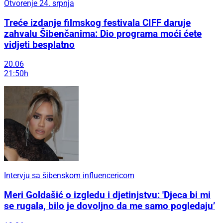
Otvorenje 24. srpnja
Treće izdanje filmskog festivala CIFF daruje
zahvalu Šibenčanima: Dio programa moći ćete
vidjeti besplatno
20.06
21:50h
Intervju sa šibenskom influencericom
Meri Goldašić o izgledu i djetinjstvu: 'Djeca bi mi
se rugala, bilo je dovoljno da me samo pogledaju’