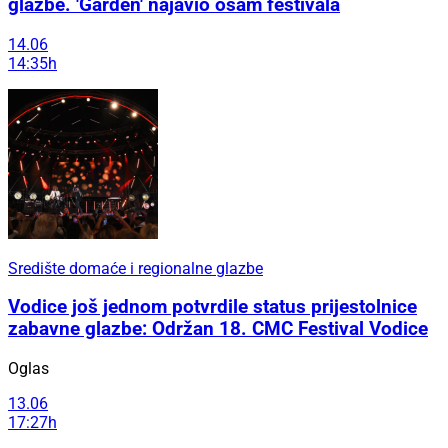
glazbe. 'Garden' najavio osam festivala
14.06
14:35h
Središte domaće i regionalne glazbe
Vodice još jednom potvrdile status prijestolnice
zabavne glazbe: Održan 18. CMC Festival Vodice
Oglas
13.06
17:27h