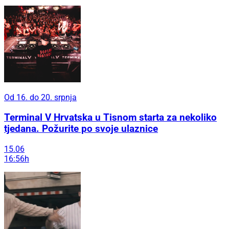
Od 16. do 20. srpnja
Terminal V Hrvatska u Tisnom starta za nekoliko
tjedana. Požurite po svoje ulaznice
15.06
16:56h