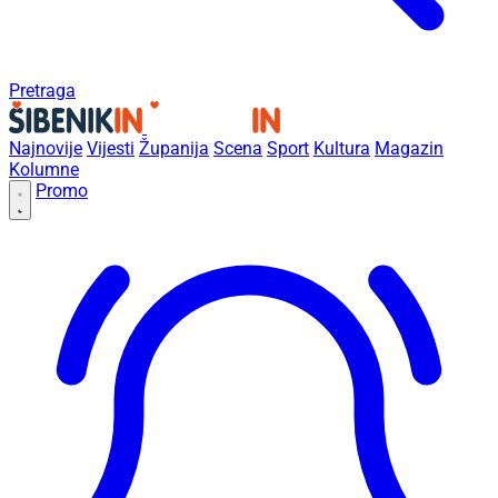
Pretraga
Najnovije
Vijesti
Županija
Scena
Sport
Kultura
Magazin
Kolumne
Promo