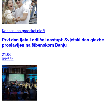
Koncerti na gradskoj plaži
Prvi dan ljeta i odlični nastupi: Svjetski dan glazbe
proslavljen na šibenskom Banju
21.06
09:53h