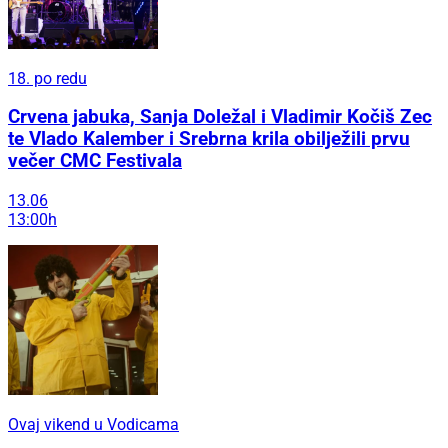
18. po redu
Crvena jabuka, Sanja Doležal i Vladimir Kočiš Zec
te Vlado Kalember i Srebrna krila obilježili prvu
večer CMC Festivala
13.06
13:00h
Ovaj vikend u Vodicama