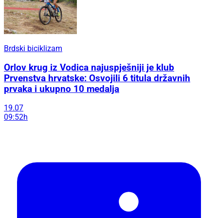
Brdski biciklizam
Orlov krug iz Vodica najuspješniji je klub
Prvenstva hrvatske: Osvojili 6 titula državnih
prvaka i ukupno 10 medalja
19.07
09:52h