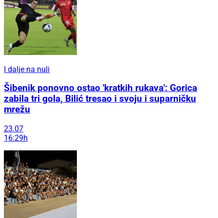
I dalje na nuli
Šibenik ponovno ostao 'kratkih rukava': Gorica
zabila tri gola, Bilić tresao i svoju i suparničku
mrežu
23.07
16:29h