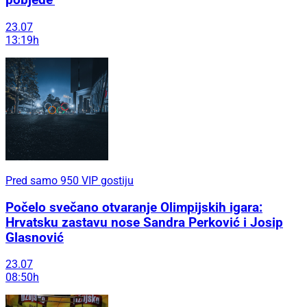
pobjede'
23.07
13:19h
Pred samo 950 VIP gostiju
Počelo svečano otvaranje Olimpijskih igara:
Hrvatsku zastavu nose Sandra Perković i Josip
Glasnović
23.07
08:50h