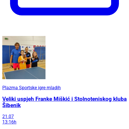
Plazma Sportske igre mladih
Veliki uspjeh Franke Miškić i Stolnoteniskog kluba
Šibenik
21.07
13:16h