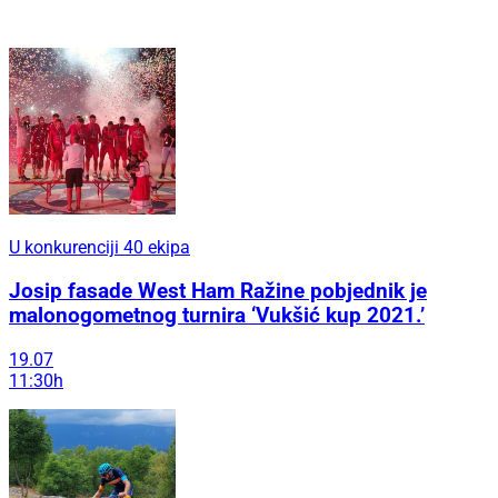
U konkurenciji 40 ekipa
Josip fasade West Ham Ražine pobjednik je
malonogometnog turnira ‘Vukšić kup 2021.’
19.07
11:30h