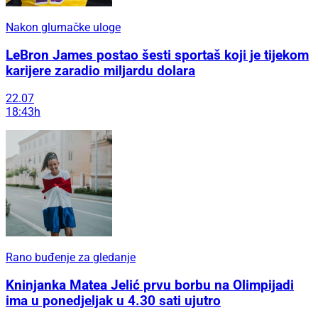
Nakon glumačke uloge
LeBron James postao šesti sportaš koji je tijekom
karijere zaradio miljardu dolara
22.07
18:43h
Rano buđenje za gledanje
Kninjanka Matea Jelić prvu borbu na Olimpijadi
ima u ponedjeljak u 4.30 sati ujutro