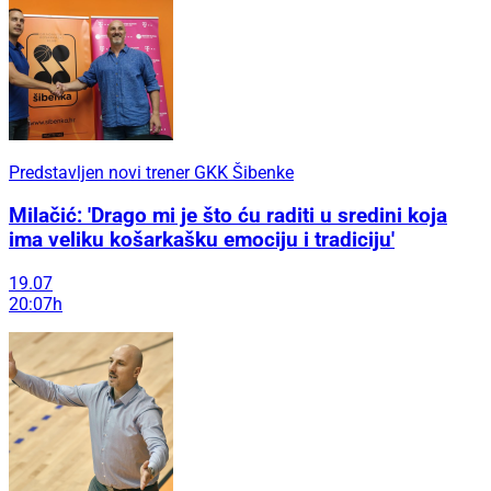
Predstavljen novi trener GKK Šibenke
Milačić: 'Drago mi je što ću raditi u sredini koja
ima veliku košarkašku emociju i tradiciju'
19.07
20:07h