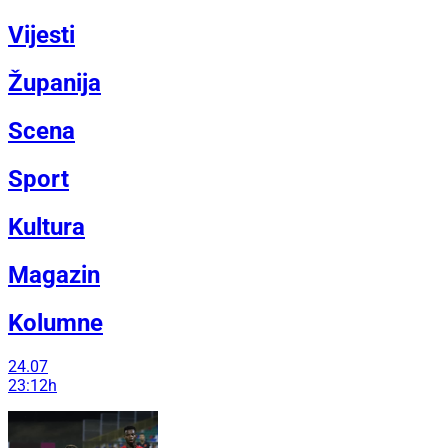
Vijesti
Županija
Scena
Sport
Kultura
Magazin
Kolumne
24.07
23:12h