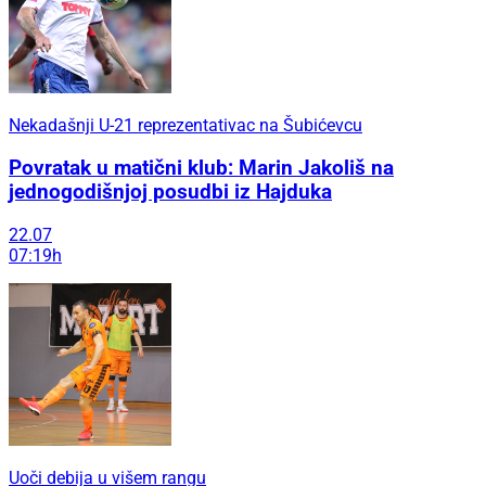
Nekadašnji U-21 reprezentativac na Šubićevcu
Povratak u matični klub: Marin Jakoliš na
jednogodišnjoj posudbi iz Hajduka
22.07
07:19h
Uoči debija u višem rangu