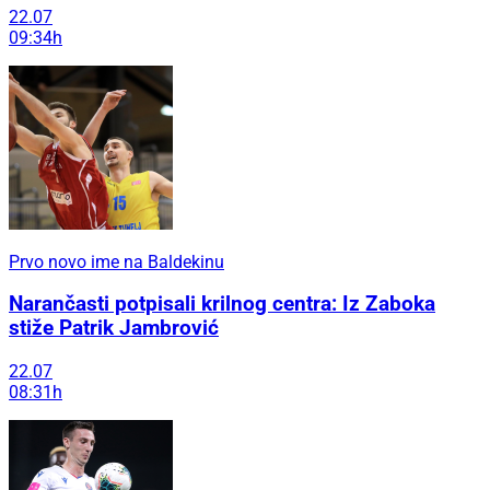
22.07
09:34h
Prvo novo ime na Baldekinu
Narančasti potpisali krilnog centra: Iz Zaboka
stiže Patrik Jambrović
22.07
08:31h