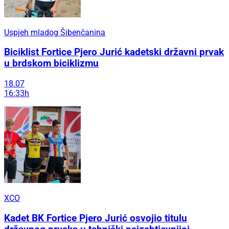
Uspjeh mladog Šibenčanina
Biciklist Fortice Pjero Jurić kadetski državni prvak
u brdskom biciklizmu
18.07
16:33h
XCO
Kadet BK Fortice Pjero Jurić osvojio titulu