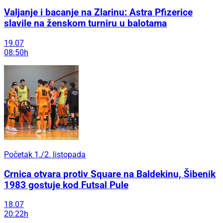
Valjanje i bacanje na Zlarinu: Astra Pfizerice
slavile na ženskom turniru u balotama
19.07
08:50h
Početak 1./2. listopada
Crnica otvara protiv Square na Baldekinu, Šibenik
1983 gostuje kod Futsal Pule
18.07
20:22h