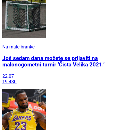
Na male branke
Još sedam dana možete se prijaviti na
malonogometni turnir ‘Čista Velika 2021.’
22.07
19:43h