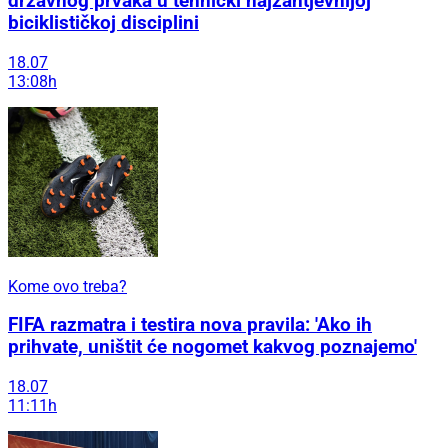
državnog prvaka u tehnički najzahtjevnijoj
biciklističkoj disciplini
18.07
13:08h
Kome ovo treba?
FIFA razmatra i testira nova pravila: 'Ako ih
prihvate, uništit će nogomet kakvog poznajemo'
18.07
11:11h