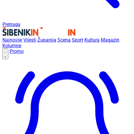
Pretraga
Najnovije
Vijesti
Županija
Scena
Sport
Kultura
Magazin
Kolumne
Promo