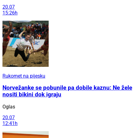
20.07
15:26h
Rukomet na pijesku
Norvežanke se pobunile pa dobile kaznu: Ne žele
nositi bikini dok igraju
Oglas
20.07
12:41h