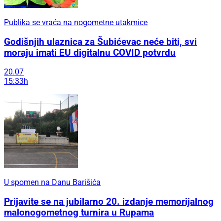
Publika se vraća na nogometne utakmice
Godišnjih ulaznica za Šubićevac neće biti, svi
moraju imati EU digitalnu COVID potvrdu
20.07
15:33h
U spomen na Danu Barišića
Prijavite se na jubilarno 20. izdanje memorijalnog
malonogometnog turnira u Rupama