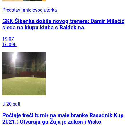
Predstavljanje ovog utorka
GKK Šibenka dobila novog trenera: Damir Milačić
sjeda na klupu kluba s Baldekina
19.07
16:09h
U 20 sati
Počinje treći turnir na male branke Rasadnik Kup
2021.: Otvaraju ga Žuja je zakon i Vicko