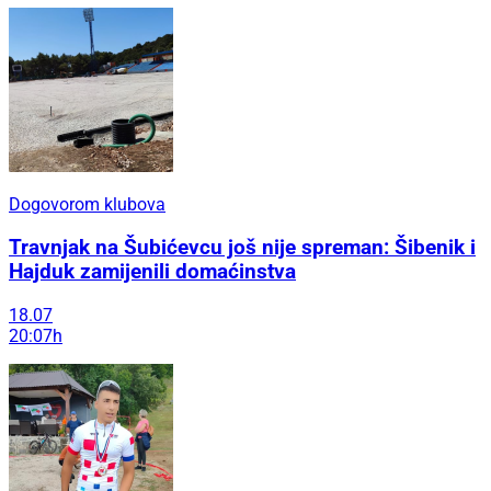
Dogovorom klubova
Travnjak na Šubićevcu još nije spreman: Šibenik i
Hajduk zamijenili domaćinstva
18.07
20:07h