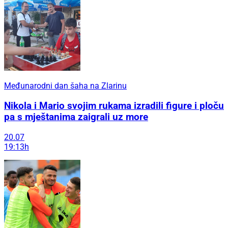
Međunarodni dan šaha na Zlarinu
Nikola i Mario svojim rukama izradili figure i ploču
pa s mještanima zaigrali uz more
20.07
19:13h