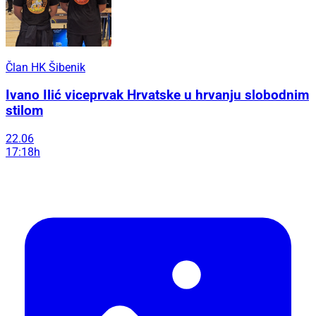
Član HK Šibenik
Ivano Ilić viceprvak Hrvatske u hrvanju slobodnim
stilom
22.06
17:18h