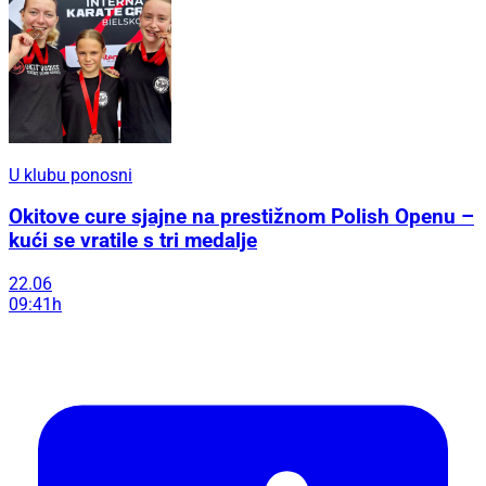
U klubu ponosni
Okitove cure sjajne na prestižnom Polish Openu –
kući se vratile s tri medalje
22.06
09:41h