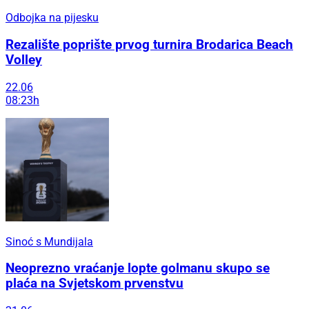
Odbojka na pijesku
Rezalište poprište prvog turnira Brodarica Beach
Volley
22.06
08:23h
Sinoć s Mundijala
Neoprezno vraćanje lopte golmanu skupo se
plaća na Svjetskom prvenstvu