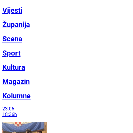
Vijesti
Županija
Scena
Sport
Kultura
Magazin
Kolumne
23.06
18:36h