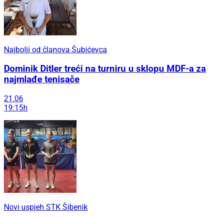
Najbolji od članova Šubićevca
Dominik Ditler treći na turniru u sklopu MDF-a za
najmlađe tenisače
21.06
19:15h
Novi uspjeh STK Šibenik