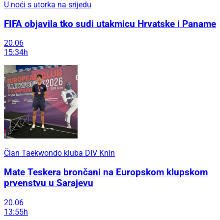
U noći s utorka na srijedu
FIFA objavila tko sudi utakmicu Hrvatske i Paname
20.06
15:34h
Član Taekwondo kluba DIV Knin
Mate Teskera brončani na Europskom klupskom
prvenstvu u Sarajevu
20.06
13:55h