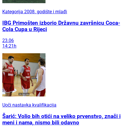
Kategorija 2008. godište i mlađi
IBG Primošten izborio Državnu završnicu Coca-
Cola Cupa u Rijeci
23.06
14:21h
Uoči nastavka kvalifikacija
Šarić: Volio bih otići na veliko prvenstvo, znači i
meni i nama, nismo bili odavno