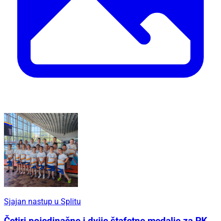
Sjajan nastup u Splitu
Četiri pojedinačne i dvije štafetne medalje za PK