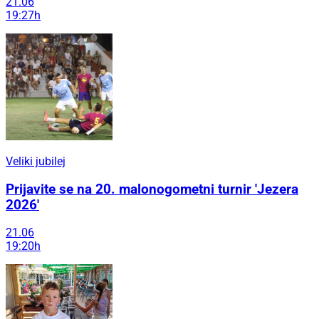
21.06
19:27h
Veliki jubilej
Prijavite se na 20. malonogometni turnir 'Jezera
2026'
21.06
19:20h