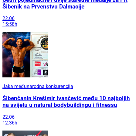
Šibenik na Prvenstvu Dalmacije
22.06
15:58h
Jaka međunarodna konkurencija
Šibenčanin Krešimir Ivančević među 10 najboljih
na svijetu u natural bodybuildingu i fitnessu
22.06
12:36h