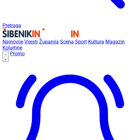
Pretraga
Najnovije
Vijesti
Županija
Scena
Sport
Kultura
Magazin
Kolumne
Promo