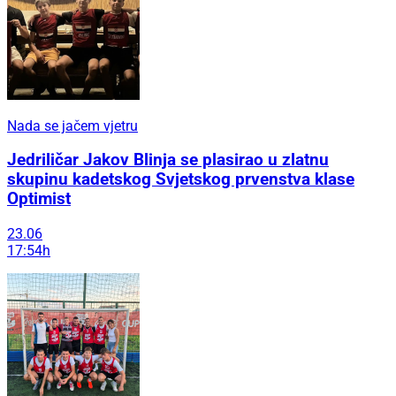
Nada se jačem vjetru
Jedriličar Jakov Blinja se plasirao u zlatnu
skupinu kadetskog Svjetskog prvenstva klase
Optimist
23.06
17:54h