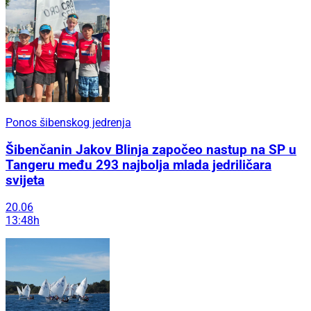
Ponos šibenskog jedrenja
Šibenčanin Jakov Blinja započeo nastup na SP u
Tangeru među 293 najbolja mlada jedriličara
svijeta
20.06
13:48h