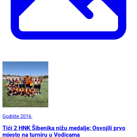
Godište 2016.
Tići 2 HNK Šibenika nižu medalje: Osvojili prvo
mjesto na turniru u Vodicama