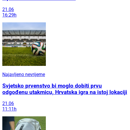
21.06
16:29h
Najavljeno nevrijeme
Svjetsko prvenstvo bi moglo dobiti prvu
odgođenu utakmicu, Hrvatska igra na istoj lokaciji
21.06
11:11h