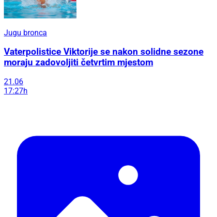
Jugu bronca
Vaterpolistice Viktorije se nakon solidne sezone
moraju zadovoljiti četvrtim mjestom
21.06
17:27h