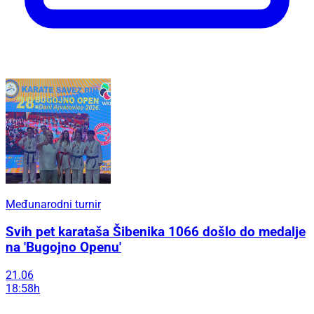
Međunarodni turnir
Svih pet karataša Šibenika 1066 došlo do medalje
na 'Bugojno Openu'
21.06
18:58h