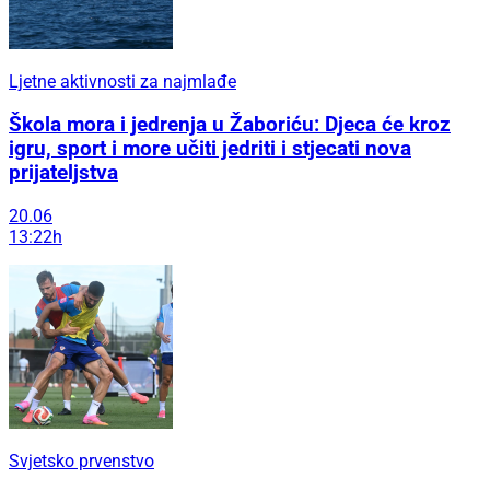
Ljetne aktivnosti za najmlađe
Škola mora i jedrenja u Žaboriću: Djeca će kroz
igru, sport i more učiti jedriti i stjecati nova
prijateljstva
20.06
13:22h
Svjetsko prvenstvo