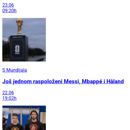
23.06
09:20h
S Mundijala
Još jednom raspoloženi Messi, Mbappé i Håland
22.06
19:02h