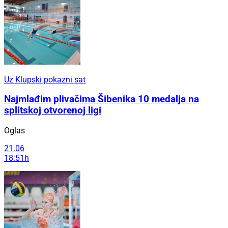
Uz Klupski pokazni sat
Najmlađim plivačima Šibenika 10 medalja na
splitskoj otvorenoj ligi
Oglas
21.06
18:51h