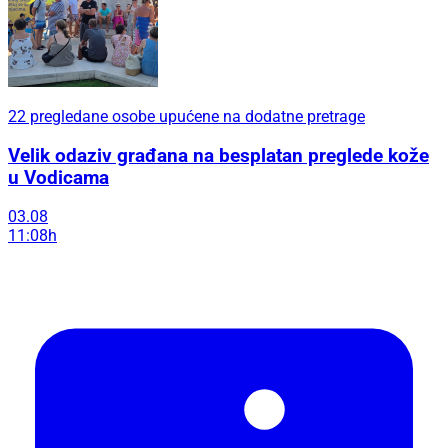
22 pregledane osobe upućene na dodatne pretrage
Velik odaziv građana na besplatan preglede kože
u Vodicama
03.08
11:08h