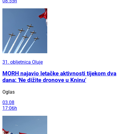
08:55h
31. obljetnica Oluje
MORH najavio letačke aktivnosti tijekom dva
dana: 'Ne dižite dronove u Kninu'
Oglas
03.08
17:06h