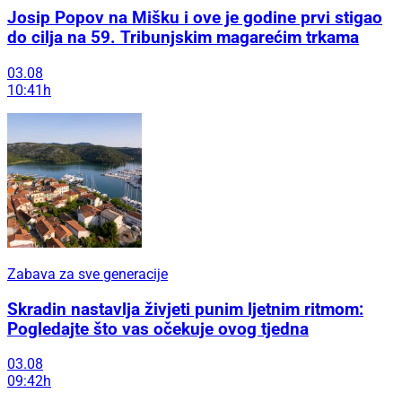
Josip Popov na Mišku i ove je godine prvi stigao
do cilja na 59. Tribunjskim magarećim trkama
03.08
10:41h
Zabava za sve generacije
Skradin nastavlja živjeti punim ljetnim ritmom:
Pogledajte što vas očekuje ovog tjedna
03.08
09:42h