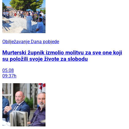
Obilježavanje Dana pobjede
Murterski župnik izmolio molitvu za sve one koji
su položili svoje živote za slobodu
05.08
09:37h