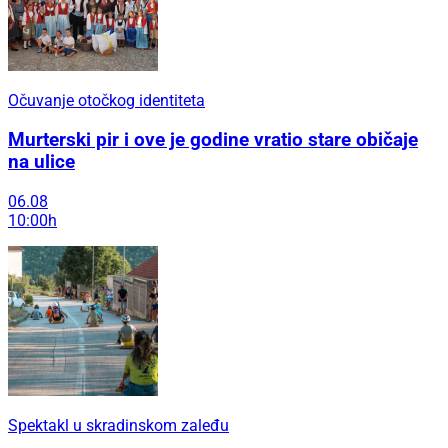
Očuvanje otočkog identiteta
Murterski pir i ove je godine vratio stare običaje
na ulice
06.08
10:00h
Spektakl u skradinskom zaleđu