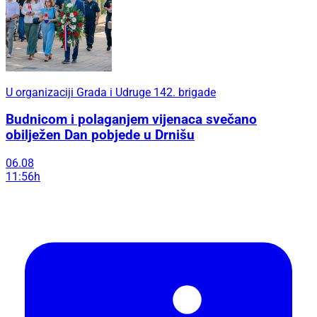
U organizaciji Grada i Udruge 142. brigade
Budnicom i polaganjem vijenaca svečano
obilježen Dan pobjede u Drnišu
06.08
11:56h