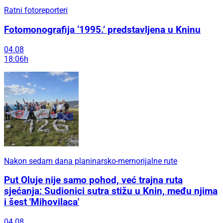
Ratni fotoreporteri
Fotomonografija ‘1995.’ predstavljena u Kninu
04.08
18:06h
Nakon sedam dana planinarsko-memorijalne rute
Put Oluje nije samo pohod, već trajna ruta
sjećanja: Sudionici sutra stižu u Knin, među njima
i šest 'Mihovilaca'
04.08