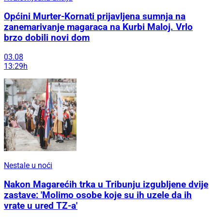
Općini Murter-Kornati prijavljena sumnja na
zanemarivanje magaraca na Kurbi Maloj. Vrlo
brzo dobili novi dom
03.08
13:29h
Nestale u noći
Nakon Magarećih trka u Tribunju izgubljene dvije
zastave: 'Molimo osobe koje su ih uzele da ih
vrate u ured TZ-a'