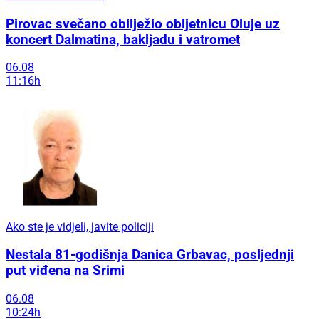
Pirovac svečano obilježio obljetnicu Oluje uz
koncert Dalmatina, bakljadu i vatromet
06.08
11:16h
Ako ste je vidjeli, javite policiji
Nestala 81-godišnja Danica Grbavac, posljednji
put viđena na Srimi
06.08
10:24h