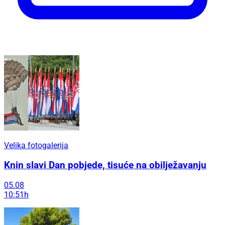
Velika fotogalerija
Knin slavi Dan pobjede, tisuće na obilježavanju
05.08
10:51h