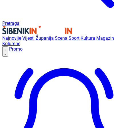
Pretraga
Najnovije
Vijesti
Županija
Scena
Sport
Kultura
Magazin
Kolumne
Promo