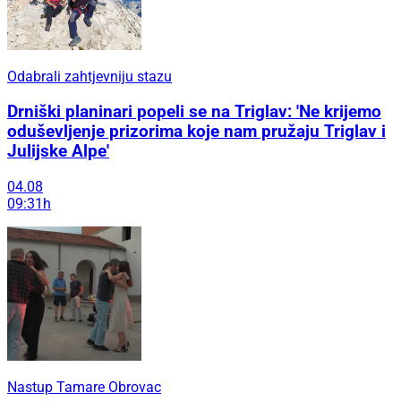
Odabrali zahtjevniju stazu
Drniški planinari popeli se na Triglav: 'Ne krijemo
oduševljenje prizorima koje nam pružaju Triglav i
Julijske Alpe'
04.08
09:31h
Nastup Tamare Obrovac