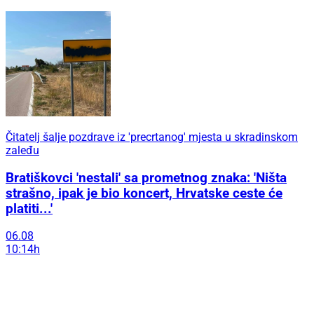
Čitatelj šalje pozdrave iz 'precrtanog' mjesta u skradinskom
zaleđu
Bratiškovci 'nestali' sa prometnog znaka: 'Ništa
strašno, ipak je bio koncert, Hrvatske ceste će
platiti...'
06.08
10:14h