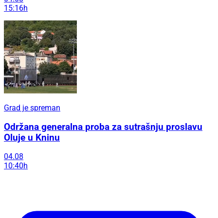
15:16h
Grad je spreman
Održana generalna proba za sutrašnju proslavu
Oluje u Kninu
04.08
10:40h