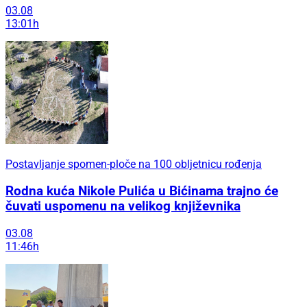
03.08
13:01h
Postavljanje spomen-ploče na 100 obljetnicu rođenja
Rodna kuća Nikole Pulića u Bićinama trajno će
čuvati uspomenu na velikog književnika
03.08
11:46h