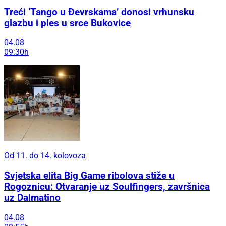
Treći ‘Tango u Đevrskama’ donosi vrhunsku
glazbu i ples u srce Bukovice
04.08
09:30h
Od 11. do 14. kolovoza
Svjetska elita Big Game ribolova stiže u
Rogoznicu: Otvaranje uz Soulfingers, završnica
uz Dalmatino
04.08