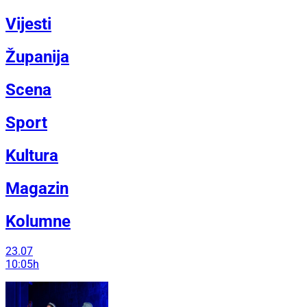
Vijesti
Županija
Scena
Sport
Kultura
Magazin
Kolumne
23.07
10:05h