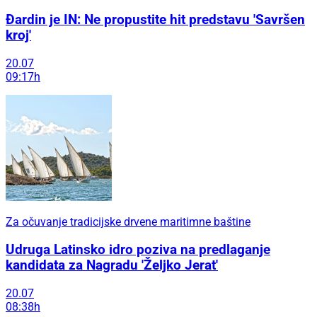
Đardin je IN: Ne propustite hit predstavu 'Savršen
kroj'
20.07
09:17h
Za očuvanje tradicijske drvene maritimne baštine
Udruga Latinsko idro poziva na predlaganje
kandidata za Nagradu 'Željko Jerat'
20.07
08:38h