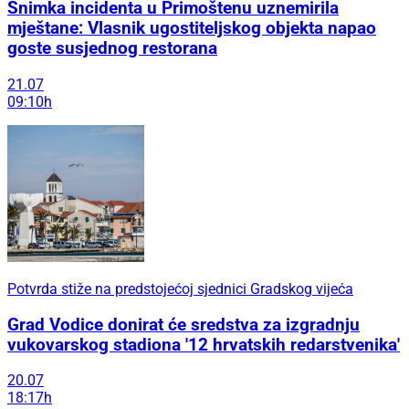
Snimka incidenta u Primoštenu uznemirila
mještane: Vlasnik ugostiteljskog objekta napao
goste susjednog restorana
21.07
09:10h
Potvrda stiže na predstojećoj sjednici Gradskog vijeća
Grad Vodice donirat će sredstva za izgradnju
vukovarskog stadiona '12 hrvatskih redarstvenika'
20.07
18:17h