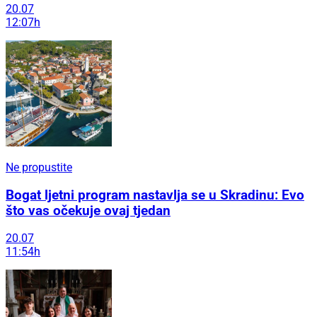
20.07
12:07h
Ne propustite
Bogat ljetni program nastavlja se u Skradinu: Evo
što vas očekuje ovaj tjedan
20.07
11:54h