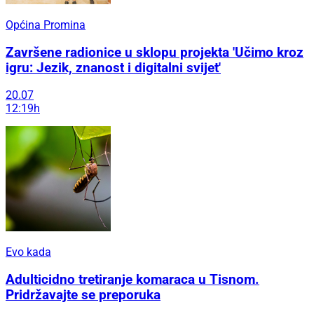
Općina Promina
Završene radionice u sklopu projekta 'Učimo kroz
igru: Jezik, znanost i digitalni svijet'
20.07
12:19h
Evo kada
Adulticidno tretiranje komaraca u Tisnom.
Pridržavajte se preporuka