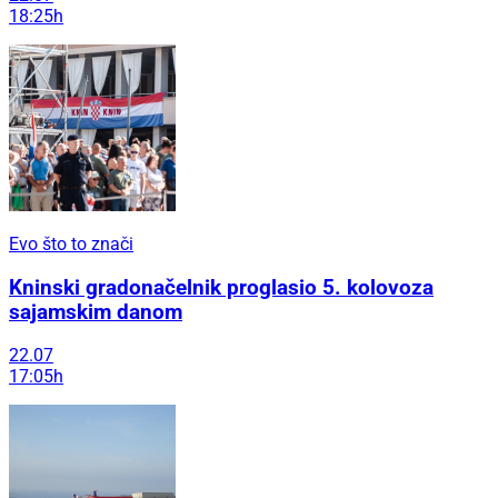
18:25h
Evo što to znači
Kninski gradonačelnik proglasio 5. kolovoza
sajamskim danom
22.07
17:05h