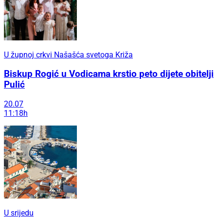
U župnoj crkvi Našašća svetoga Križa
Biskup Rogić u Vodicama krstio peto dijete obitelji
Pulić
20.07
11:18h
U srijedu