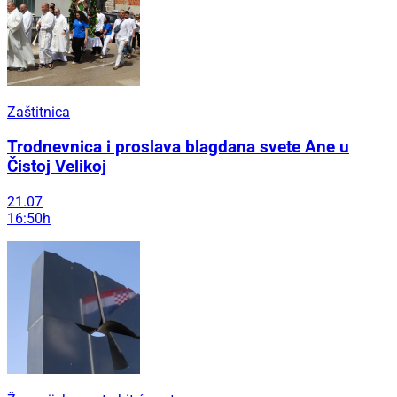
Zaštitnica
Trodnevnica i proslava blagdana svete Ane u
Čistoj Velikoj
21.07
16:50h