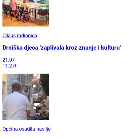
Ciklus radionica
Drniška djeca 'zaplivala kroz znanje i kulturu'
21.07
11:27h
Općina osudila nasilje