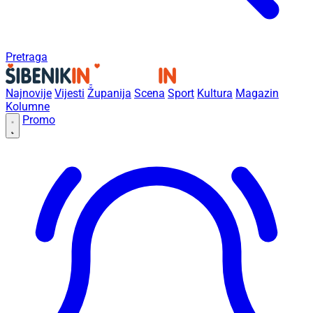
Pretraga
Najnovije
Vijesti
Županija
Scena
Sport
Kultura
Magazin
Kolumne
Promo