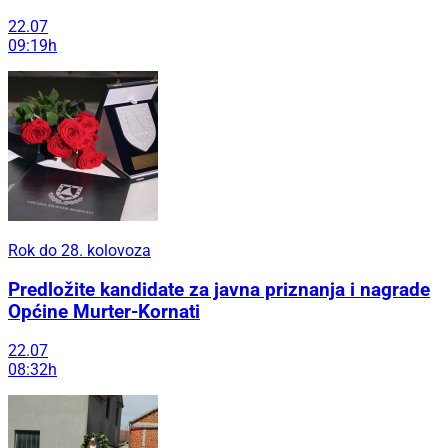
22.07
09:19h
Rok do 28. kolovoza
Predložite kandidate za javna priznanja i nagrade
Općine Murter-Kornati
22.07
08:32h