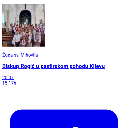
Župa sv. Mihovila
Biskup Rogić u pastirskom pohodu Kijevu
20.07
15:17h