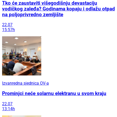
Tko će zaustaviti višegodišnju devastaciju
vodičkog zaleđa? Godinama kopaju i odlažu otpad
na poljoprivredno zemljište
22.07
15:57h
Izvanredna sjednica OV-a
Prominjci neće solarnu elektranu u svom kraju
22.07
13:14h