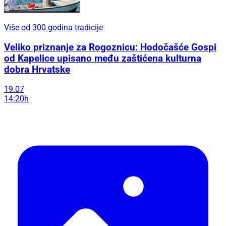
Više od 300 godina tradicije
Veliko priznanje za Rogoznicu: Hodočašće Gospi
od Kapelice upisano među zaštićena kulturna
dobra Hrvatske
19.07
14:20h