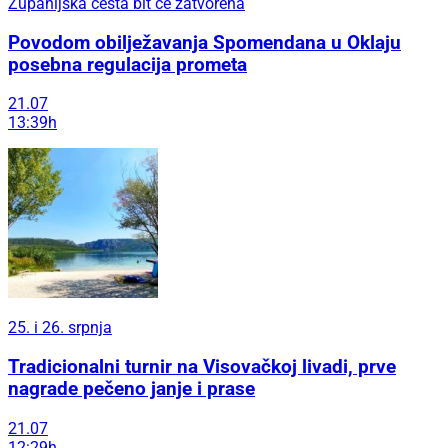
Županijska cesta bit će zatvorena
Povodom obilježavanja Spomendana u Oklaju
posebna regulacija prometa
21.07
13:39h
25. i 26. srpnja
Tradicionalni turnir na Visovačkoj livadi, prve
nagrade pečeno janje i prase
21.07
12:29h