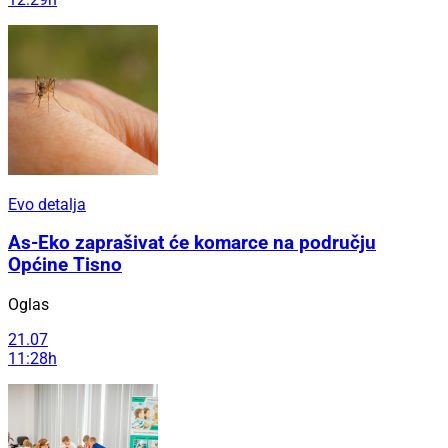
Evo detalja
As-Eko zaprašivat će komarce na području
Općine Tisno
Oglas
21.07
11:28h