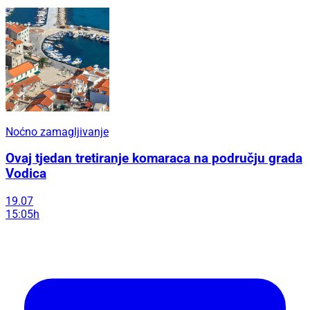
Noćno zamagljivanje
Ovaj tjedan tretiranje komaraca na području grada
Vodica
19.07
15:05h