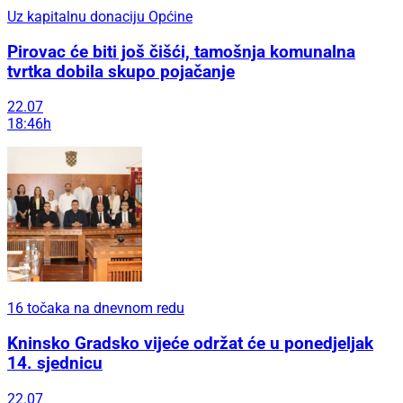
Uz kapitalnu donaciju Općine
Pirovac će biti još čišći, tamošnja komunalna
tvrtka dobila skupo pojačanje
22.07
18:46h
16 točaka na dnevnom redu
Kninsko Gradsko vijeće održat će u ponedjeljak
14. sjednicu
22.07