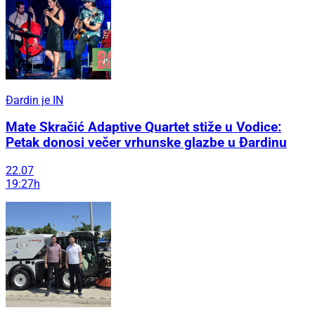
Đardin je IN
Mate Skračić Adaptive Quartet stiže u Vodice:
Petak donosi večer vrhunske glazbe u Đardinu
22.07
19:27h