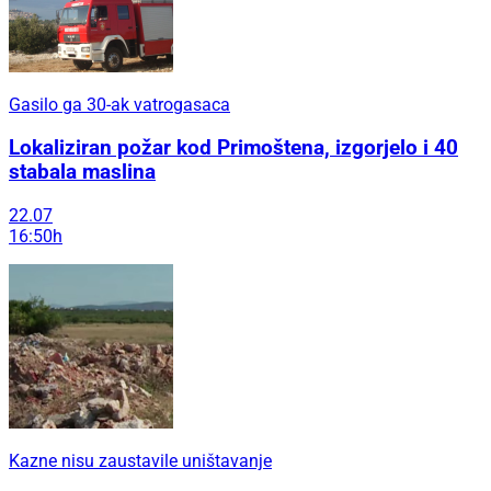
Gasilo ga 30-ak vatrogasaca
Lokaliziran požar kod Primoštena, izgorjelo i 40
stabala maslina
22.07
16:50h
Kazne nisu zaustavile uništavanje