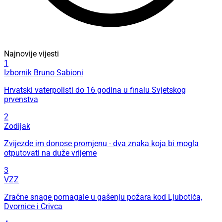
Najnovije vijesti
1
Izbornik Bruno Sabioni
Hrvatski vaterpolisti do 16 godina u finalu Svjetskog
prvenstva
2
Zodijak
Zvijezde im donose promjenu - dva znaka koja bi mogla
otputovati na duže vrijeme
3
VZZ
Zračne snage pomagale u gašenju požara kod Ljubotića,
Dvornice i Crivca