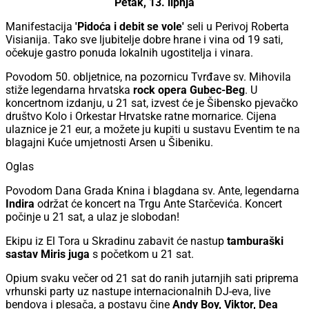
Petak, 13. lipnja
Manifestacija
'Pidoća i debit se vole'
seli u Perivoj Roberta
Visianija. Tako sve ljubitelje dobre hrane i vina od 19 sati,
očekuje gastro ponuda lokalnih ugostitelja i vinara.
Povodom 50. obljetnice, na pozornicu Tvrđave sv. Mihovila
stiže legendarna hrvatska
rock opera Gubec-Beg
. U
koncertnom izdanju, u 21 sat, izvest će je Šibensko pjevačko
društvo Kolo i Orkestar Hrvatske ratne mornarice. Cijena
ulaznice je 21 eur, a možete ju kupiti u sustavu Eventim te na
blagajni Kuće umjetnosti Arsen u Šibeniku.
Oglas
Povodom Dana Grada Knina i blagdana sv. Ante, legendarna
Indira
održat će koncert na Trgu Ante Starčevića. Koncert
počinje u 21 sat, a ulaz je slobodan!
Ekipu iz El Tora u Skradinu zabavit će nastup
tamburaški
sastav Miris juga
s početkom u 21 sat.
Opium svaku večer od 21 sat do ranih jutarnjih sati priprema
vrhunski party uz nastupe internacionalnih DJ-eva, live
bendova i plesača, a postavu čine
Andy Boy, Viktor, Dea