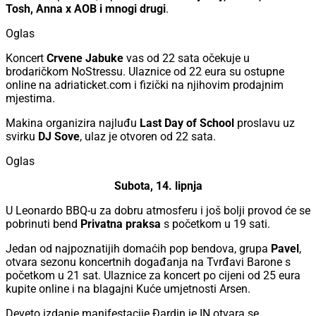
Tosh, Anna x AOB i mnogi drugi
.
Oglas
Koncert
Crvene Jabuke
vas od 22 sata očekuje u
brodaričkom NoStressu.
Ulaznice od 22 eura su ostupne
online na adriaticket.com i fizički na njihovim prodajnim
mjestima.
Makina organizira najluđu
Last Day of School
proslavu uz
svirku
DJ Sove
, ulaz je otvoren od 22 sata.
Oglas
Subota, 14. lipnja
U Leonardo BBQ-u za dobru atmosferu i još bolji provod će se
pobrinuti bend
Privatna praksa
s početkom u 19 sati.
Jedan od najpoznatijih domaćih pop bendova, grupa
Pavel
,
otvara sezonu koncertnih događanja na Tvrđavi Barone s
početkom u 21 sat. Ulaznice za koncert po cijeni od 25 eura
kupite online i na blagajni Kuće umjetnosti Arsen.
Deveto izdanje manifestacije Đardin je IN otvara se