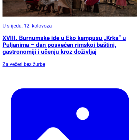
U srijedu, 12. kolovoza
XVIII. Burnumske ide u Eko kampusu „Krka“ u
Puljanima – dan posvećen rimskoj baštini,
gastronomiji i učenju kroz doživljaj
Za večeri bez žurbe