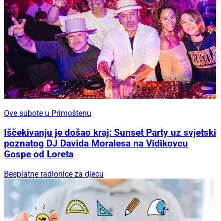
Ove subote u Primoštenu
Iščekivanju je došao kraj: Sunset Party uz svjetski
poznatog DJ Davida Moralesa na Vidikovcu
Gospe od Loreta
Besplatne radionice za djecu