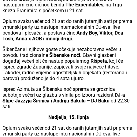
nastupom energičnog benda
The Expendables
, na Trgu
kneza Branimira s početkom u 21 sat.
Opium svaku večer od 21 sat do ranih jutarnjih sati priprema
vrhunski party uz nastupe internacionalnih DJ-eva, live
bendova i plesača, a postavu čine
Andy Boy, Viktor, Dea
Tosh, Anna x AOB i mnogi drugi
.
Šibenčane i njihove goste očekuje nezaboravna večer u
povodu tradicionalne
Šibenske noći
. Glavni glazbeni
događaj večeri bit će nastup popularnog
Rišpeta
, koji će
ispred zgrade Županije, zapjevati svoje najveće hitove.
Također, radno vrijeme ugostiteljskih objekata (restorana i
barova) produženo je do 4 sata ujutro.
Ispred Azimuta za Šibensku noć sprema se groznica
subotnje večeri uz glazbu s vinila po izboru rezident
DJ-a
Stipe Jazzyja Širinića i Andriju Bakulu – DJ Baku
od 22.30
sati.
Nedjelja, 15. lipnja
Opium svaku večer od 21 sat do ranih jutarnjih sati priprema
vrhunski party uz nastupe internacionalnih DJ-eva, live