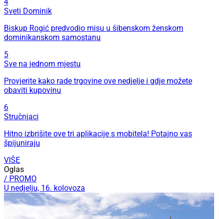
4
Sveti Dominik
Biskup Rogić predvodio misu u šibenskom ženskom
dominikanskom samostanu
5
Sve na jednom mjestu
Provjerite kako rade trgovine ove nedjelje i gdje možete
obaviti kupovinu
6
Stručnjaci
Hitno izbrišite ove tri aplikacije s mobitela! Potajno vas
špijuniraju
VIŠE
Oglas
/ PROMO
U nedjelju, 16. kolovoza