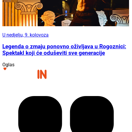
U nedjelju, 9. kolovoza
Legenda o zmaju ponovno oživljava u Rogoznici:
Spektakl koji će oduševiti sve generacije
Oglas