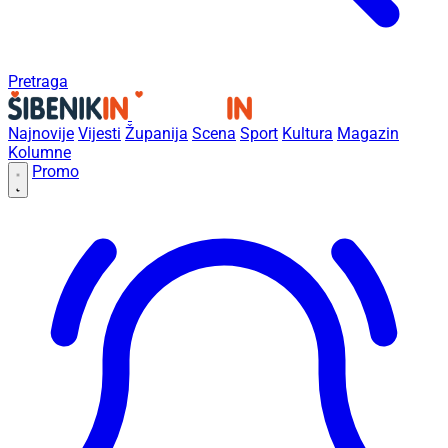
Pretraga
Najnovije
Vijesti
Županija
Scena
Sport
Kultura
Magazin
Kolumne
Promo