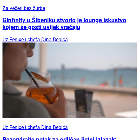
Za večeri bez žurbe
Ginfinity u Šibeniku stvorio je lounge iskustvo
kojem se gosti uvijek vraćaju
Uz Fenixe i chefa Dina Bebića
Uz Fenixe i chefa Dina Bebića
Rezervirajte petak za odličan ljetni izlazak: