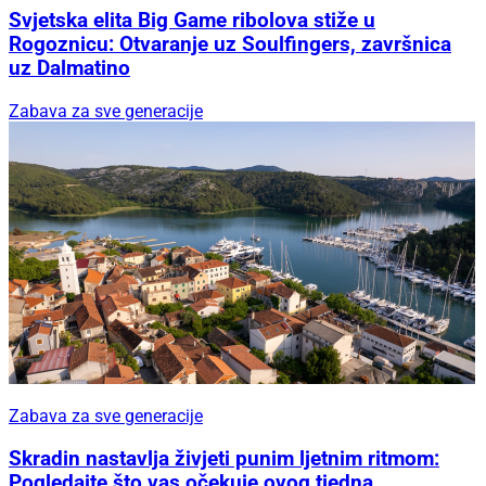
Svjetska elita Big Game ribolova stiže u
Rogoznicu: Otvaranje uz Soulfingers, završnica
uz Dalmatino
Zabava za sve generacije
Zabava za sve generacije
Skradin nastavlja živjeti punim ljetnim ritmom:
Pogledajte što vas očekuje ovog tjedna