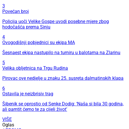
3
Povećan broj
Policija uoči Velike Gospe uvodi posebne mjere zbog
hodočašća prema Sinju
4
Ovogodišnji pobjednici su ekipa MA
Šesnaest ekipa nastupilo na turniru u balotama na Zlarinu
5
Velika obljetnica na Trgu Rudina
Pirovac ove nedjelje u znaku 25. susreta dalmatinskih klapa
6
Ostavila je neizbrisiv trag
Šibenik se oprostio od Senke Dodig: ‘Naša si bila 30 godina,
ali pamtit ćemo te za cijeli život’
VIŠE
Oglas