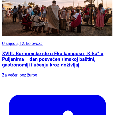
U srijedu, 12. kolovoza
XVIII. Burnumske ide u Eko kampusu „Krka“ u
Puljanima – dan posvećen rimskoj baštini,
gastronomiji i učenju kroz doživljaj
Za večeri bez žurbe