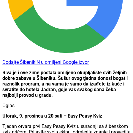
Dodajte ŠibenikIN u omiljeni Google izvor
Riva je i ove zime postala omiljeno okupljalište svih željnih
dobre zabave u Šibeniku. Šušur ovog tjedna donosi bogat i
raznolik program, a na vama je samo da izađete iz kuće i
svratite do hotela Jadran, gdje vas svakog dana čeka
najbolji provod u gradu.
Oglas
Utorak, 9. prosinca u 20 sati – Easy Peasy Kviz
Tjedan otvara prvi Easy Peasy Kviz u suradnji sa šibenskom
kviz pričom. Prijavite svoju ekipu, odmjerite znanje i provedite