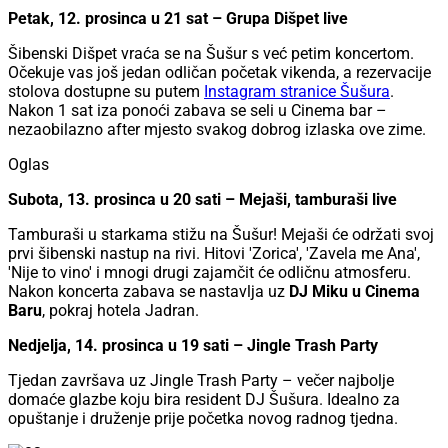
Petak, 12. prosinca u 21 sat – Grupa Dišpet live
Šibenski Dišpet vraća se na Šušur s već petim koncertom.
Očekuje vas još jedan odličan početak vikenda, a rezervacije
stolova dostupne su putem
Instagram stranice Šušura
.
Nakon 1 sat iza ponoći zabava se seli u Cinema bar –
nezaobilazno after mjesto svakog dobrog izlaska ove zime.
Oglas
Subota, 13. prosinca u 20 sati – Mejaši, tamburaši live
Tamburaši u starkama stižu na Šušur! Mejaši će održati svoj
prvi šibenski nastup na rivi. Hitovi 'Zorica', 'Zavela me Ana',
'Nije to vino' i mnogi drugi zajamčit će odličnu atmosferu.
Nakon koncerta zabava se nastavlja uz
DJ Miku u Cinema
Baru
, pokraj hotela Jadran.
Nedjelja, 14. prosinca u 19 sati – Jingle Trash Party
Tjedan završava uz Jingle Trash Party – večer najbolje
domaće glazbe koju bira resident DJ Šušura. Idealno za
opuštanje i druženje prije početka novog radnog tjedna.