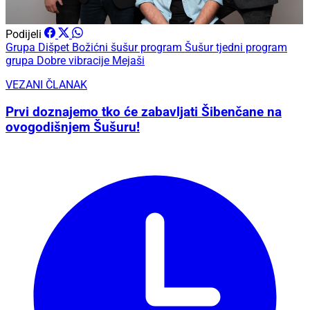
Podijeli
Grupa Dišpet
Božićni šušur program
Šušur tjedni program
grupa Dobre vibracije
Mejaši
VEZANI ČLANAK
Prvi doznajemo tko će zabavljati Šibenčane na
ovogodišnjem Šušuru!