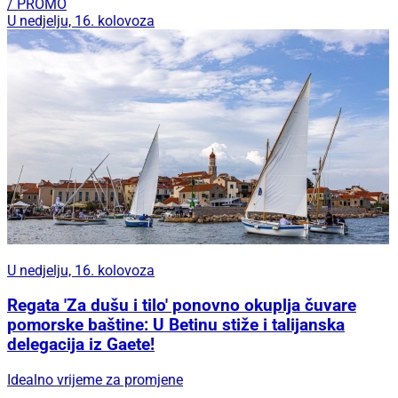
/ PROMO
U nedjelju, 16. kolovoza
U nedjelju, 16. kolovoza
Regata 'Za dušu i tilo' ponovno okuplja čuvare
pomorske baštine: U Betinu stiže i talijanska
delegacija iz Gaete!
Idealno vrijeme za promjene