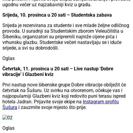
ugodnu večer uz najzabavniji kviz u gradu.
Srijeda, 10. prosinca u 20 sati – Studentska zabava
Srijeda je rezervirana za studente i sve mlade željne odličnog
provoda. U suradnji sa Studentskim zborom Veleučilišta u
Šibeniku, organizatori su pripremili najniže cijene pića i
vrhunsku glazbu. Studentske večeri nastavljaju se i iduće
srijede, a svi su dobrodošli.
Oglas
Četvrtak, 11. prosinca u 20 sati – Live nastup 'Dobre
vibracije' i Glazbeni kviz
Prvi nastup nove šibenske grupe Dobre vibracije obilježit će
četvrtak na Šušuru. Uz svirku na otvorenom, očekuje vas i
najpopularniji Glazbeni kviz koji redovito puni terasu ispred
hotela Jadran. Prijavite svoje ekipe na
Instagram profilu
Šušura
i zauzmite svoje mjesto što prije.
Oglas