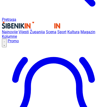
Pretraga
Najnovije
Vijesti
Županija
Scena
Sport
Kultura
Magazin
Kolumne
Promo