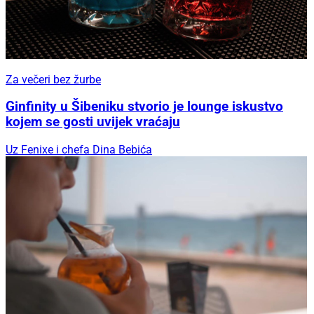
Za večeri bez žurbe
Ginfinity u Šibeniku stvorio je lounge iskustvo
kojem se gosti uvijek vraćaju
Uz Fenixe i chefa Dina Bebića